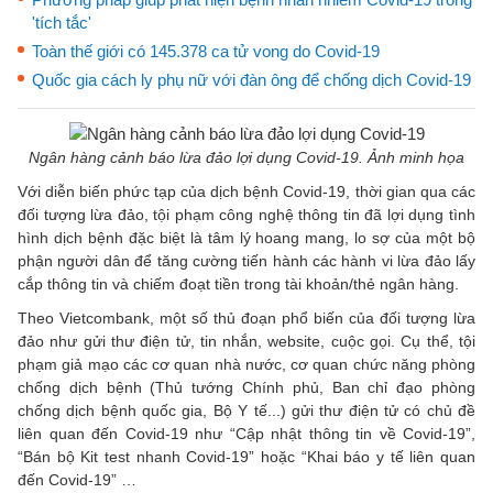
'tích tắc'
Toàn thế giới có 145.378 ca tử vong do Covid-19
Quốc gia cách ly phụ nữ với đàn ông để chống dịch Covid-19
Ngân hàng cảnh báo lừa đảo lợi dụng Covid-19. Ảnh minh họa
Với diễn biến phức tạp của dịch bệnh Covid-19, thời gian qua các
đối tượng lừa đảo, tội phạm công nghệ thông tin đã lợi dụng tình
hình dịch bệnh đặc biệt là tâm lý hoang mang, lo sợ của một bộ
phận người dân để tăng cường tiến hành các hành vi lừa đảo lấy
cắp thông tin và chiếm đoạt tiền trong tài khoản/thẻ ngân hàng.
Theo Vietcombank, một số thủ đoạn phổ biến của đối tượng lừa
đảo như gửi thư điện tử, tin nhắn, website, cuộc gọi. Cụ thể, tội
phạm giả mạo các cơ quan nhà nước, cơ quan chức năng phòng
chống dịch bệnh (Thủ tướng Chính phủ, Ban chỉ đạo phòng
chống dịch bệnh quốc gia, Bộ Y tế...) gửi thư điện tử có chủ đề
liên quan đến Covid-19 như “Cập nhật thông tin về Covid-19”,
“Bán bộ Kit test nhanh Covid-19” hoặc “Khai báo y tế liên quan
đến Covid-19” …