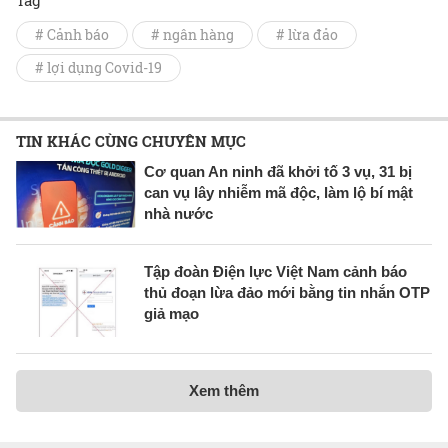
# Cảnh báo
# ngân hàng
# lừa đảo
# lợi dụng Covid-19
TIN KHÁC CÙNG CHUYÊN MỤC
Cơ quan An ninh đã khởi tố 3 vụ, 31 bị
can vụ lây nhiễm mã độc, làm lộ bí mật
nhà nước
Tập đoàn Điện lực Việt Nam cảnh báo
thủ đoạn lừa đảo mới bằng tin nhắn OTP
giả mạo
Xem thêm