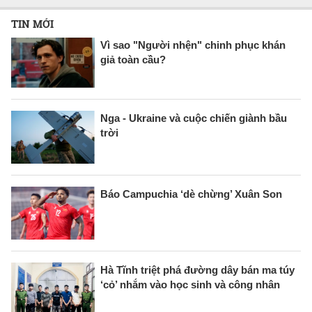
TIN MỚI
Vì sao "Người nhện" chinh phục khán
giả toàn cầu?
Nga - Ukraine và cuộc chiến giành bầu
trời
Báo Campuchia ‘dè chừng’ Xuân Son
Hà Tĩnh triệt phá đường dây bán ma túy
‘cỏ’ nhắm vào học sinh và công nhân