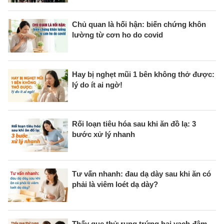
Chủ quan là hối hận: biến chứng khôn
lường từ cơn ho do covid
Hay bị nghẹt mũi 1 bên không thở được:
lý do ít ai ngờ!
Rối loạn tiêu hóa sau khi ăn đồ lạ: 3
bước xử lý nhanh
Tư vấn nhanh: đau dạ dày sau khi ăn có
phải là viêm loét dạ dày?
Thấy que thử rụng trứng hai vạch đậm