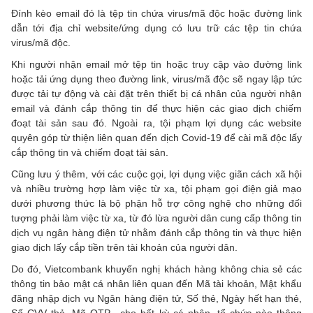
Đính kèo email đó là tệp tin chứa virus/mã độc hoặc đường link
dẫn tới địa chỉ website/ứng dụng có lưu trữ các tệp tin chứa
virus/mã độc.
Khi người nhận email mở tệp tin hoặc truy cập vào đường link
hoặc tải ứng dụng theo đường link, virus/mã độc sẽ ngay lập tức
được tải tự động và cài đặt trên thiết bị cá nhân của người nhận
email và đánh cắp thông tin để thực hiện các giao dịch chiếm
đoạt tài sản sau đó. Ngoài ra, tội phạm lợi dụng các website
quyên góp từ thiện liên quan đến dịch Covid-19 để cài mã độc lấy
cắp thông tin và chiếm đoạt tài sản.
Cũng lưu ý thêm, với các cuộc gọi, lợi dụng việc giãn cách xã hội
và nhiều trường hợp làm việc từ xa, tội phạm gọi điện giả mạo
dưới phương thức là bộ phận hỗ trợ công nghệ cho những đối
tượng phải làm việc từ xa, từ đó lừa người dân cung cấp thông tin
dịch vụ ngân hàng điện tử nhằm đánh cắp thông tin và thực hiện
giao dịch lấy cắp tiền trên tài khoản của người dân.
Do đó, Vietcombank khuyến nghị khách hàng không chia sẻ các
thông tin bảo mật cá nhân liên quan đến Mã tài khoản, Mật khẩu
đăng nhập dịch vụ Ngân hàng điện tử, Số thẻ, Ngày hết hạn thẻ,
Số CVV thẻ, Mã OTP…cho bất kỳ cá nhân, tổ chức nào thông