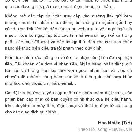
qua các đường link giả mạo, email, điện thoại, tin nhắn…
Không mở các tập tin hoặc truy cập vào đường link gửi kèm
những email, tin nhắn chứa thông tin không rõ nguồn gốc hay
các đường link liên kết đến các trang web trực tuyến nghi ngờ giả
mạo… Xóa bỏ ngay lập tức các tin nhắn/email này (kể cả trong
phần các mục đã xóa) và báo tin kịp thời đến các cơ quan chức
năng để thực hiện điều tra tội phạm theo quy định.
Kiểm tra chính xác thông tin về đơn vị nhận tiền (Tên đơn vị nhận
tiền, Tài khoản của đơn vị nhận tiền, Ngân hàng nhận tiền); giữ
liên lạc và thông báo kịp thời với người nhận tiền về việc đã
chuyển tiền thành công bằng các kênh thông tin phù hợp khác
như fax, điện thoại, tin nhắn, email…
Cài đặt và thường xuyên cập nhật các phần mềm diệt virus, các
phiên bản cập nhật có bản quyền chính thức của hệ điều hành,
trình duyệt cho máy tính, điện thoại và thiết bị điện tử sử dụng
cho các giao dịch tài chính.
Hạo Nhiên (T/H)
Theo Đời sống Plus/GĐVN