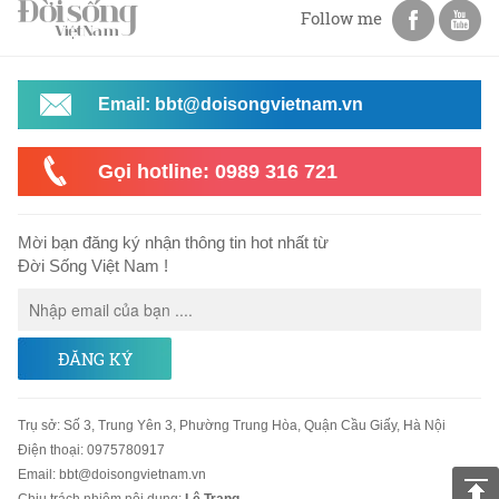
Follow me
Email: bbt@doisongvietnam.vn
Gọi hotline: 0989 316 721
Mời bạn đăng ký nhận thông tin hot nhất từ
Đời Sống Việt Nam !
ĐĂNG KÝ
Trụ sở
:
Số 3, Trung Yên 3, Phường Trung Hòa, Quận Cầu Giấy, Hà Nội
Điện thoại:
0975780917
Email
:
bbt@doisongvietnam.vn
Chịu trách nhiệm nội dung:
Lê Trang