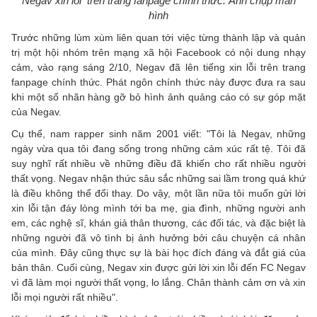
Negav xin lỗi trên trang fanpage chính thức. Ảnh chụp màn
hình
Trước những lùm xùm liên quan tới việc từng thành lập và quản
trị một hội nhóm trên mạng xã hội Facebook có nội dung nhạy
cảm, vào rạng sáng 2/10, Negav đã lên tiếng xin lỗi trên trang
fanpage chính thức. Phát ngôn chính thức này được đưa ra sau
khi một số nhãn hàng gỡ bỏ hình ảnh quảng cáo có sự góp mặt
của Negav.
Cụ thể, nam rapper sinh năm 2001 viết: "Tôi là Negav, những
ngày vừa qua tôi đang sống trong những cảm xúc rất tệ. Tôi đã
suy nghĩ rất nhiều về những điều đã khiến cho rất nhiều người
thất vọng. Negav nhận thức sâu sắc những sai lầm trong quá khứ
là điều không thể đổi thay. Do vậy, một lần nữa tôi muốn gửi lời
xin lỗi tận đáy lòng mình tới ba mẹ, gia đình, những người anh
em, các nghệ sĩ, khán giả thân thương, các đối tác, và đặc biệt là
những người đã vô tình bị ảnh hưởng bởi câu chuyện cá nhân
của mình. Đây cũng thực sự là bài học đích đáng và đắt giá của
bản thân. Cuối cùng, Negav xin được gửi lời xin lỗi đến FC Negav
vì đã làm mọi người thất vọng, lo lắng. Chân thành cảm ơn và xin
lỗi mọi người rất nhiều".