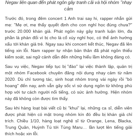
Negav liên quan đến phát ngôn gây tranh cãi và hội nhóm "nhạy
cảm
Trước đó, trong đêm concert 1 Anh trai say hi, rapper nhắn gửi
mẹ: "Mẹ ơi, mẹ thấy quyết định cho con nghỉ học đúng chưa?"
trước 20.000 khán giả. Phát ngôn này gây tranh luận lớn, đa
phần là phản đối vì bị cho là cổ xúy nghỉ học, có thể ảnh hưởng
xấu tới khán giả trẻ. Ngay sau khi concert kết thúc, Negav đã lên
tiếng xin lỗi. Nam rapper tự nhận bản thân đã phát ngôn thiếu
kiểm soát, sai ngữ cảnh dẫn đến những hiểu lầm không đáng có.
Sau vụ việc, Negav tiếp tục bị "đào" lại việc thành lập, quản trị
một nhóm Facebook chuyên đăng nội dung nhạy cảm từ năm
2020. Dù chỉ tương tác, sinh hoạt nhóm trong vài ngày rồi "bỏ
hoang" đến nay, anh vẫn gây sốc vì sử dụng ngôn từ không phù
hợp với tư cách người nổi tiếng, có sức ảnh hưởng. Hiện nhóm
này đã không còn được tìm thấy.
Sau khi hàng loạt bài viết cũ bị "khui" lại, những ca sĩ, diễn viên
được phát hiện có mặt trong nhóm kín đó đều bị khán giả chỉ
trích. Chiều 1/10, hàng loạt nghệ sĩ từ Orange, Lena, Blacka,
Trung Quân, Huỳnh Tú tới Tùng Maru… lần lượt lên tiếng giải
thích hoặc xin lỗi.