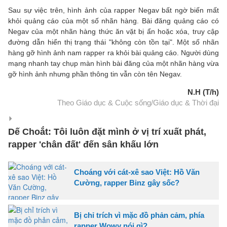
Sau sự việc trên, hình ảnh của rapper Negav bất ngờ biến mất
khỏi quảng cáo của một số nhãn hàng. Bài đăng quảng cáo có
Negav của một nhãn hàng thức ăn vặt bị ẩn hoặc xóa, truy cập
đường dẫn hiển thị trạng thái "không còn tồn tại". Một số nhãn
hàng gỡ hình ảnh nam rapper ra khỏi bài quảng cáo. Người dùng
mạng nhanh tay chụp màn hình bài đăng của một nhãn hàng vừa
gỡ hình ảnh nhưng phần thông tin vẫn còn tên Negav.
N.H (T/h)
Theo Giáo dục & Cuộc sống/Giáo dục & Thời đại
Dế Choắt: Tôi luôn đặt mình ở vị trí xuất phát,
rapper 'chân đất' đến sân khấu lớn
Choáng với cát-xê sao Việt: Hồ Văn
Cường, rapper Binz gây sốc?
Bị chỉ trích vì mặc đồ phản cảm, phía
rapper Wowy nói gì?