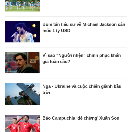
Bom tấn tiểu sử về Michael Jackson cán
mốc 1 tỷ USD
Vì sao "Người nhện" chinh phục khán
giả toàn cầu?
Nga - Ukraine và cuộc chiến giành bầu
trời
Báo Campuchia ‘dè chừng’ Xuân Son