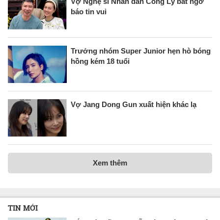
Vợ Nghệ sĩ Nhân dân Công Lý bất ngờ
báo tin vui
Trưởng nhóm Super Junior hẹn hò bóng
hồng kém 18 tuổi
Vợ Jang Dong Gun xuất hiện khác lạ
Xem thêm
TIN MỚI