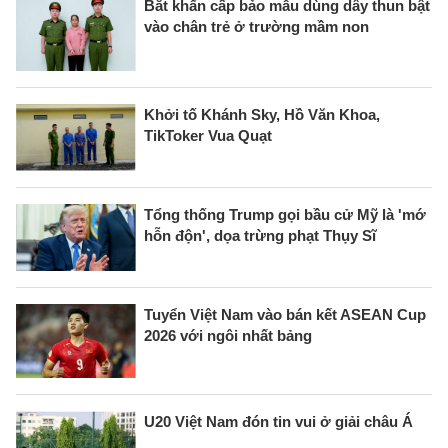
Bắt khẩn cấp bảo mẫu dùng dây thun bật
vào chân trẻ ở trường mầm non
Khởi tố Khánh Sky, Hồ Văn Khoa,
TikToker Vua Quạt
Tổng thống Trump gọi bầu cử Mỹ là 'mớ
hỗn độn', dọa trừng phạt Thụy Sĩ
Tuyển Việt Nam vào bán kết ASEAN Cup
2026 với ngôi nhất bảng
U20 Việt Nam đón tin vui ở giải châu Á