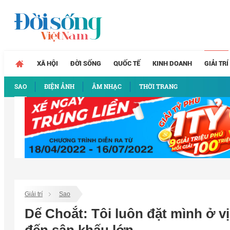
XÃ HỘI
ĐỜI SỐNG
QUỐC TẾ
KINH DOANH
GIẢI TRÍ
SAO
ĐIỆN ẢNH
ÂM NHẠC
THỜI TRANG
Giải trí
Sao
Dế Choắt: Tôi luôn đặt mình ở vị 