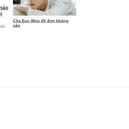
 nào
i
Cha Eun Woo đệ đơn kháng
cáo
hân