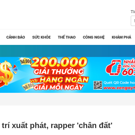
Tì
CẢNH BÁO
SỨC KHỎE
THỂ THAO
CÔNG NGHỆ
KHÁM PHÁ
trí xuất phát, rapper 'chân đất'