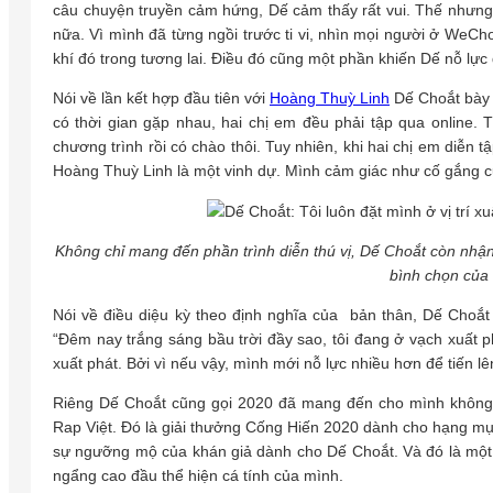
câu chuyện truyền cảm hứng, Dế cảm thấy rất vui. Thế nhưng,
nữa. Vì mình đã từng ngồi trước ti vi, nhìn mọi người ở We
khí đó trong tương lai. Điều đó cũng một phần khiến Dế nỗ lự
Nói về lần kết hợp đầu tiên với
Hoàng Thuỳ Linh
Dế Choắt bày t
có thời gian gặp nhau, hai chị em đều phải tập qua online. 
chương trình rồi có chào thôi. Tuy nhiên, khi hai chị em diễn t
Hoàng Thuỳ Linh là một vinh dự. Mình cảm giác như cố gắng c
Không chỉ mang đến phần trình diễn thú vị, Dế Choắt còn nhậ
bình chọn của
Nói về điều diệu kỳ theo định nghĩa của bản thân, Dế Choắt 
“Đêm nay trắng sáng bầu trời đầy sao, tôi đang ở vạch xuất ph
xuất phát. Bởi vì nếu vậy, mình mới nỗ lực nhiều hơn để tiến lê
Riêng Dế Choắt cũng gọi 2020 đã mang đến cho mình không ít
Rap Việt. Đó là giải thưởng Cống Hiến 2020 dành cho hạng mụ
sự ngưỡng mộ của khán giả dành cho Dế Choắt. Và đó là một 
ngẩng cao đầu thể hiện cá tính của mình.