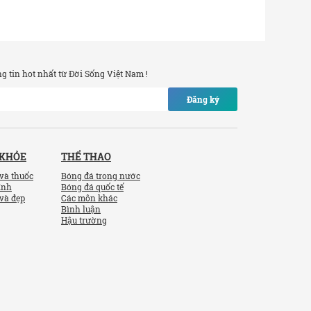
 tin hot nhất từ Đời Sống Việt Nam !
Đăng ký
 KHỎE
THỂ THAO
và thuốc
Bóng đá trong nước
ính
Bóng đá quốc tế
và đẹp
Các môn khác
Bình luận
Hậu trường