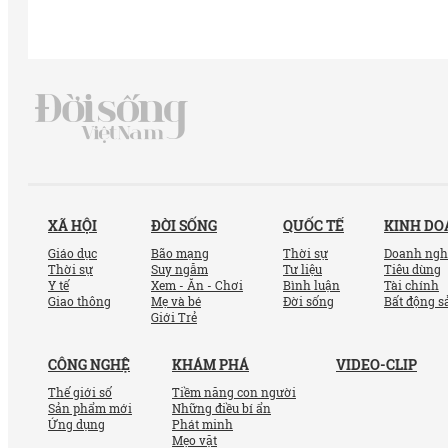
XÃ HỘI
ĐỜI SỐNG
QUỐC TẾ
KINH D
Giáo dục
Bão mạng
Thời sự
Doanh ngh
Thời sự
Suy ngẫm
Tư liệu
Tiêu dùng
Y tế
Xem - Ăn - Chơi
Bình luận
Tài chính
Giao thông
Mẹ và bé
Đời sống
Bất động s
Giới Trẻ
CÔNG NGHỆ
KHÁM PHÁ
VIDEO-CLIP
Thế giới số
Tiềm năng con người
Sản phẩm mới
Những điều bí ẩn
Ứng dụng
Phát minh
Mẹo vặt