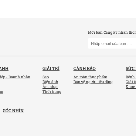
Mời bạn đăng ký nhận thông
OANH
GIẢI TRÍ
CẢNH BÁO
SỨC
iệp - Doanh nhân
Sao
An toàn thực phẩm
Bệnh 
Điện ảnh
Bảo vệ người tiêu dùng
Giới t
Âm nhạc
Khỏe 
ản
Thời trang
GÓC NHÌN