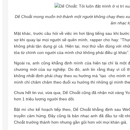
Dế Choắt mong muốn trở thành một người không chạy theo xu 
âm nhạc l
Mặt khác, trước câu hỏi về việc im hơi lặng tiếng sau khi bư
sợ khi quay lại mọi người sẽ quên mình, rapper cho hay: “Thự
không phải tận dụng gì cả. Hiện tại, mọi thứ vẫn đúng với n
tỏa từ chính con người của mình chứ không phải điều gì khác”
Ngoài ra, anh cũng khẳng định mình của hiện tại chỉ là một
chương mới của sự nghiệp. Do đó, anh tin rằng thay vì cố
không nhất định phải chạy theo xu hướng mà “tạo cho mình mộ
mình chỉ chăm chăm theo đuổi xu hướng thì những gì mình theo
Chưa hết tin vui, vừa qua, Dế Choắt cũng đã nhận nút vàng Yo
hơn 1 triệu lượng người theo dõi.
Bật mí cho kế hoạch tiếp theo, Dế Choắt khẳng định sau We
truyền cảm hứng. Đây cũng là bản nhạc anh đã đầu tư rất n
Choắt trưởng thành hơn nhưng gần gũi hơn với mọi khán giả.