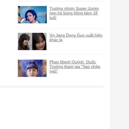
Trưởng nhóm Super Junior
hẹn hò bóng hồng kém 18
tuổi
Vợ Jang Dong Gun xuất hiện
khác lạ
Phan Mạnh Quỳnh, Quốc
Trường tham gia "Sao nhập
ngũ"