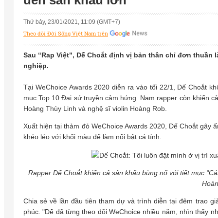
đến sân khấu lớn
Thứ bảy, 23/01/2021, 11:09 (GMT+7)
Theo dõi Đời Sống Việt Nam trên
Sau “Rap Việt", Dế Choắt định vị bản thân chỉ đơn thuầ
nghiệp.
Tại WeChoice Awards 2020 diễn ra vào tối 22/1, Dế Choắt kh
mục Top 10 Đại sứ truyền cảm hứng. Nam rapper còn khiến cả 
Hoàng Thùy Linh và nghệ sĩ violin Hoàng Rob.
Xuất hiện tại thảm đỏ WeChoice Awards 2020, Dế Choắt gây ấn
khéo léo với khối màu để làm nổi bật cá tính.
Rapper Dế Choắt khiến cả sân khấu bùng nổ với tiết mục “Cán
Hoàn
Chia sẻ về lần đầu tiên tham dự và trình diễn tại đêm trao 
phúc. "Dế đã từng theo dõi WeChoice nhiều năm, nhìn thấy n