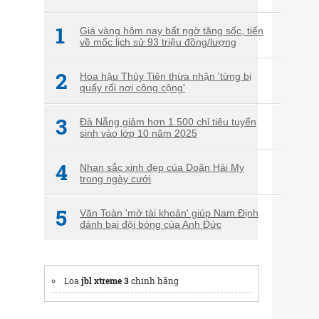
1
Giá vàng hôm nay bất ngờ tăng sốc, tiến
về mốc lịch sử 93 triệu đồng/lượng
2
Hoa hậu Thùy Tiên thừa nhận 'từng bị
quấy rối nơi công cộng'
3
Đà Nẵng giảm hơn 1.500 chỉ tiêu tuyển
sinh vào lớp 10 năm 2025
4
Nhan sắc xinh đẹp của Doãn Hải My
trong ngày cưới
5
Văn Toàn 'mở tài khoản' giúp Nam Định
đánh bại đội bóng của Anh Đức
Loa
jbl xtreme 3
chính hãng