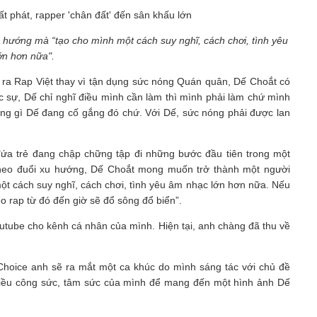
hướng mà “tạo cho mình một cách suy nghĩ, cách chơi, tình yêu
ớn hơn nữa".
ớc ra Rap Việt thay vì tận dụng sức nóng Quán quân, Dế Choắt có
c sự, Dế chỉ nghĩ điều mình cần làm thì mình phải làm chứ mình
hững gì Dế đang cố gắng đó chứ. Với Dế, sức nóng phải được lan
.
 đứa trẻ đang chập chững tập đi những bước đầu tiên trong một
 theo đuổi xu hướng, Dế Choắt mong muốn trở thành một người
t cách suy nghĩ, cách chơi, tình yêu âm nhạc lớn hơn nữa. Nếu
 rap từ đó đến giờ sẽ đổ sông đổ biển”.
utube cho kênh cá nhân của mình. Hiện tại, anh chàng đã thu về
Choice anh sẽ ra mắt một ca khúc do mình sáng tác với chủ đề
hiều công sức, tâm sức của mình để mang đến một hình ảnh Dế