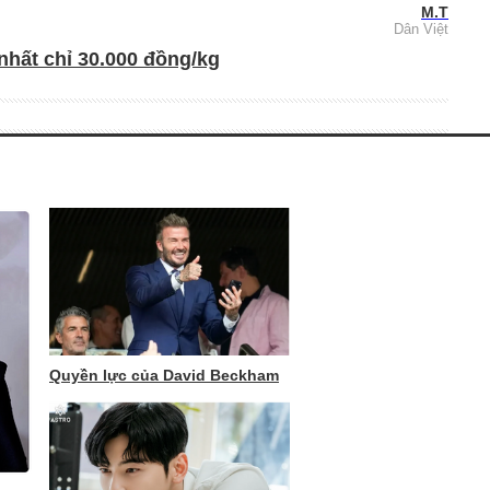
M.T
Dân Việt
nhất chỉ 30.000 đồng/kg
Quyền lực của David Beckham