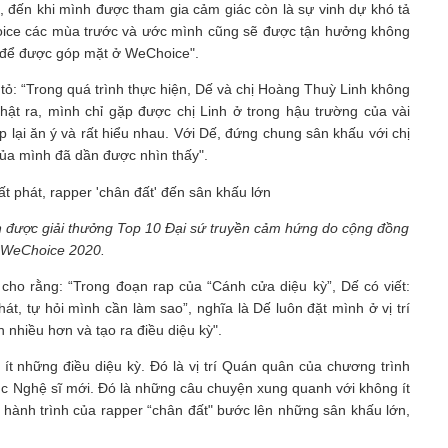
 đến khi mình được tham gia cảm giác còn là sự vinh dự khó tả
Choice các mùa trước và ước mình cũng sẽ được tận hưởng không
c để được góp mặt ở WeChoice".
ỏ: “Trong quá trình thực hiện, Dế và chị Hoàng Thuỳ Linh không
Thật ra, mình chỉ gặp được chị Linh ở trong hậu trường của vài
ập lại ăn ý và rất hiểu nhau. Với Dế, đứng chung sân khấu với chị
ủa mình đã dần được nhìn thấy".
n được giải thưởng Top 10 Đại sứ truyền cảm hứng do cộng đồng
 WeChoice 2020.
cho rằng: “Trong đoạn rap của “Cánh cửa diệu kỳ”, Dế có viết:
át, tự hỏi mình cần làm sao”, nghĩa là Dế luôn đặt mình ở vị trí
n nhiều hơn và tạo ra điều diệu kỳ".
 những điều diệu kỳ. Đó là vị trí Quán quân của chương trình
c Nghệ sĩ mới. Đó là những câu chuyện xung quanh với không ít
hành trình của rapper “chân đất" bước lên những sân khấu lớn,