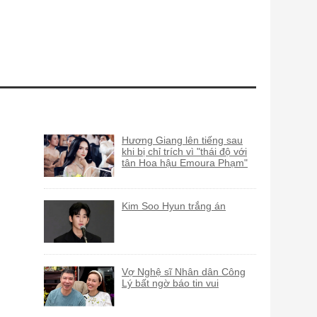
Hương Giang lên tiếng sau
khi bị chỉ trích vì "thái độ với
tân Hoa hậu Emoura Phạm"
Kim Soo Hyun trắng án
Vợ Nghệ sĩ Nhân dân Công
Lý bất ngờ báo tin vui