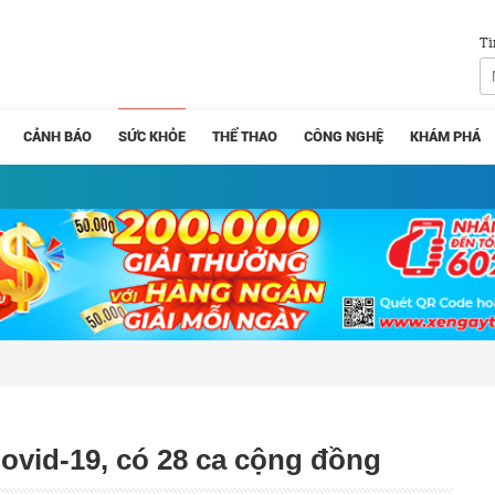
Tì
CẢNH BÁO
SỨC KHỎE
THỂ THAO
CÔNG NGHỆ
KHÁM PHÁ
ovid-19, có 28 ca cộng đồng