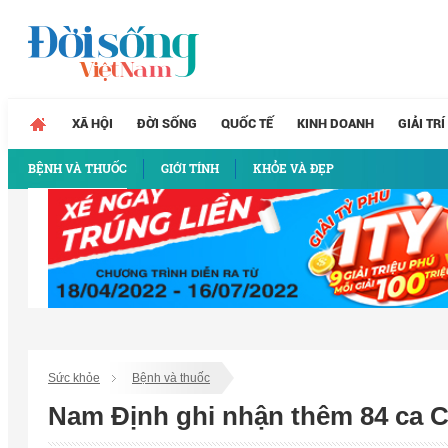
XÃ HỘI
ĐỜI SỐNG
QUỐC TẾ
KINH DOANH
GIẢI TRÍ
BỆNH VÀ THUỐC
GIỚI TÍNH
KHỎE VÀ ĐẸP
Sức khỏe
Bệnh và thuốc
Nam Định ghi nhận thêm 84 ca C