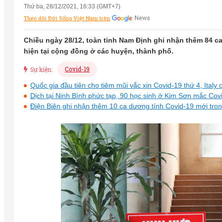
Thứ ba, 28/12/2021, 16:33 (GMT+7)
Theo dõi Đời Sống Việt Nam trên
Chiều ngày 28/12, toàn tỉnh Nam Định ghi nhận thêm 84 c
hiện tại cộng đồng ở các huyện, thành phố.
Covid-19
Sự kiện:
Quốc gia đầu tiên cho tiêm mũi vắc xin Covid-19 thứ 4, Italy 
Dịch tại Ninh Bình phức tạp, 90 học sinh ở Kim Sơn mắc Cov
Điện Biên ghi nhận thêm 10 ca dương tính Covid-19 mới tro