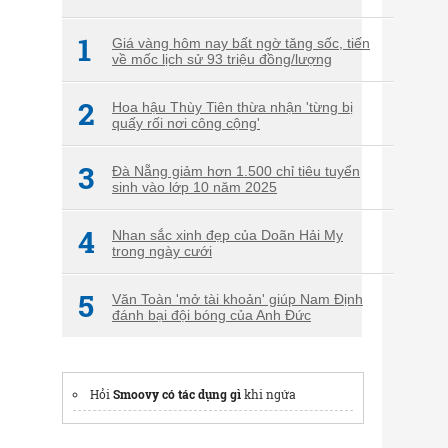
1
Giá vàng hôm nay bất ngờ tăng sốc, tiến
về mốc lịch sử 93 triệu đồng/lượng
2
Hoa hậu Thùy Tiên thừa nhận 'từng bị
quấy rối nơi công cộng'
3
Đà Nẵng giảm hơn 1.500 chỉ tiêu tuyển
sinh vào lớp 10 năm 2025
4
Nhan sắc xinh đẹp của Doãn Hải My
trong ngày cưới
5
Văn Toàn 'mở tài khoản' giúp Nam Định
đánh bại đội bóng của Anh Đức
Hỏi
Smoovy có tác dụng gì
khi ngứa