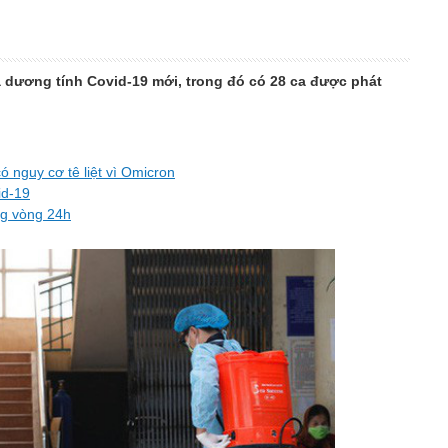
a dương tính Covid-19 mới, trong đó có 28 ca được phát
có nguy cơ tê liệt vì Omicron
id-19
ng vòng 24h