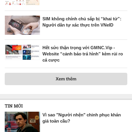
SIM không chính chủ sắp bị “khai tử”:
Người dân tự xác thực trên VNeID
Hết sức thận trọng với GMNC.Vip -
Website “cảnh báo trá hình” kèm rủi ro
cá cược
Xem thêm
TIN MỚI
Vì sao "Người nhện" chinh phục khán
giả toàn cầu?