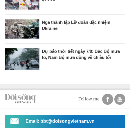
Nga thành lập Lữ đoàn đặc nhiệm
Ukraine
Dự báo thời tiết ngày 7/8: Bắc Bộ mưa
to, Nam Bộ mưa dông về chiều tối
Follow me
Email: bbt@doisongvietnam.vn