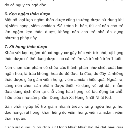
do có nguy cơ ngộ độc.
6. Kẹo ngậm thảo dược
Một số loại kẹo ngậm thảo dược cũng thường được sử dụng khi
bị viêm họng, viêm amidan. Để tránh bị hóc, thì chỉ nên cho trẻ
lớn ngậm kẹo thảo dược, không nên cho trẻ nhỏ áp dụng
phương pháp này.
7. Xịt họng thảo dược
Khác với kẹo ngậm dễ có nguy cơ gây hóc với trẻ nhỏ, xịt họng
thảo dược có thể dùng được cho cả trẻ lớn và trẻ nhỏ trên 1 tuổi.
Nên chọn sản phẩm có chứa các thành phần như chiết xuất kim
ngân hoa, lá trầu không, hoa đu đủ đực, lá đào, do đây là những
thảo dược giúp giảm viêm họng, viêm amidan hiệu quả. Ngoài ra,
cũng nên chọn sản phẩm được thiết kế dạng vòi xịt dài, nhằm
đưa dung dịch đến tại chỗ vùng hầu họng, có tác động tại chỗ.
Tiêu biểu như sản phẩm Dung dịch Xịt Họng Nhất Nhất Kid.
Sản phẩm giúp hỗ trợ giảm nhanh triệu chứng ngứa họng, ho,
đau họng, rát họng, khản tiếng do viêm họng, viêm amidan, viêm
thanh quản.
Cách sử dụng Dung dịch Xịt Họng Nhất Nhất Kid để đạt hiệu quả