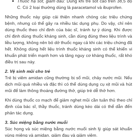
Thuốc hạ sốt, giảm đau:
Dùng khi trẻ sốt cao trên 38,5 độ
C. Có 2 loại thường dùng là paracetamol và ibuprofen.
Những thuốc này giúp cải thiện nhanh chóng các triệu chứng
bệnh, nhưng có thể gây ra nhiều tác dụng phụ. Do vậy, chỉ nên
dùng thuốc theo chỉ định của bác sĩ, tránh tự ý dùng. Khi được
chỉ định dùng thuốc kháng sinh, cần dùng đúng theo liệu trình và
liều lượng, không nên bỏ dở thuốc ngay cả khi các triệu chứng đã
hết. Không dùng hết liệu trình thuốc kháng sinh có thể khiến vi
khuẩn phát triển mạnh hơn và tăng nguy cơ kháng thuốc, rất khó
điều trị sau này.
2. Vệ sinh mũi cho trẻ
Trẻ bị viêm amidan cũng thường bị sổ mũi, chảy nước mũi. Nếu
dịch mũi quá nhiều và đặc thì có thể dùng dụng cụ xịt mũi và hút
mũi để làm thông thoáng đường thở, giúp trẻ dễ thở hơn.
Khi dùng thuốc co mạch để giảm nghẹt mũi cần tuân thủ theo chỉ
định của bác sĩ, thầy thuốc, tránh dùng kéo dài có thể dẫn đến
phản tác dụng.
3. Súc miệng bằng nước muối
Súc họng và súc miệng bằng nước muối sinh lý giúp sát khuẩn
vùng miệng và amidan, giảm đau và giảm viêm.