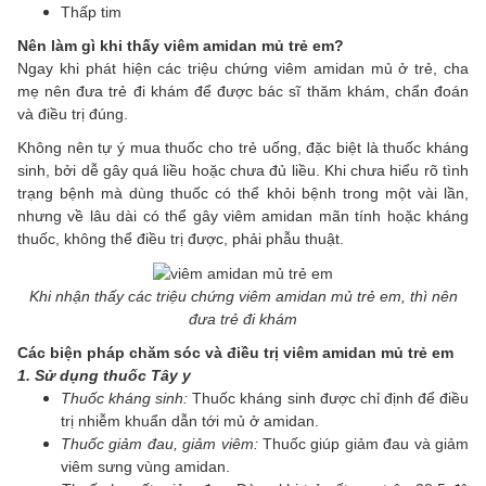
Thấp tim
Nên làm gì khi thấy viêm amidan mủ trẻ em?
Ngay khi phát hiện các triệu chứng viêm amidan mủ ở trẻ, cha
mẹ nên đưa trẻ đi khám để được bác sĩ thăm khám, chẩn đoán
và điều trị đúng.
Không nên tự ý mua thuốc cho trẻ uống, đặc biệt là thuốc kháng
sinh, bởi dễ gây quá liều hoặc chưa đủ liều. Khi chưa hiểu rõ tình
trạng bệnh mà dùng thuốc có thể khỏi bệnh trong một vài lần,
nhưng về lâu dài có thể gây viêm amidan mãn tính hoặc kháng
thuốc, không thể điều trị được, phải phẫu thuật.
Khi nhận thấy các triệu chứng viêm amidan mủ trẻ em, thì nên
đưa trẻ đi khám
Các biện pháp chăm sóc và điều trị viêm amidan mủ trẻ em
1. Sử dụng thuốc Tây y
Thuốc kháng sinh:
Thuốc kháng sinh được chỉ định để điều
trị nhiễm khuẩn dẫn tới mủ ở amidan.
Thuốc giảm đau, giảm viêm:
Thuốc giúp giảm đau và giảm
viêm sưng vùng amidan.