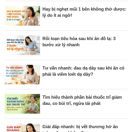
Hay bị nghẹt mũi 1 bên không thở được:
lý do ít ai ngờ!
Rối loạn tiêu hóa sau khi ăn đồ lạ: 3
bước xử lý nhanh
Tư vấn nhanh: đau dạ dày sau khi ăn có
phải là viêm loét dạ dày?
Tìm hiểu thành phần bài thuốc trĩ giảm
đau, co búi trĩ, ngừa tái phát
Giải đáp nhanh: bị vết thương hở ăn