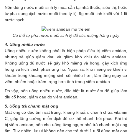
Nên dùng nước muối sinh lý mua sẵn tại nhà thuốc, siêu thị, hoặc
tự pha dung dịch nước muối theo tỷ lệ: 9g muối tinh khiết với 1 lít
nước sạch.
Có thể tự pha nước muối sinh lý để súc miệng hàng ngày
4. Uống nhiều nước
Uống nhiều nước không phải là biện pháp điều trị viêm amidan,
nhưng sẽ giúp giảm đau và giảm khó chịu do viêm amidan.
Không uống đủ nước sẽ gây khô miệng và họng, gây kích ứng
họng và kích thích phản ứng ho. Ngoài ra, khô miệng sẽ khiến vi
khuẩn trong khoang miệng sinh sôi nhiều hơn, làm tăng nguy cơ
viêm nhiễm hoặc trầm trọng hơn tình trạng viêm amidan.
Do vậy, nên uống nhiều nước, đặc biệt là nước ấm để giúp làm
dịu cổ họng, giảm đau do viêm amidan.
5. Uống trà chanh mật ong
Mật ong có đặc tính sát trùng, kháng khuẩn, chanh chứa vitamin
C, giúp tăng cường miễn dịch để cơ thể nhanh hồi phục. Khi trẻ
bị viêm amidan, nên cho uống từng ngụm nhỏ trà chanh mật ong
ấm. Tuy nhiên, lưu ý không nên cho trẻ dưới 1 tuổi dùng mật ong