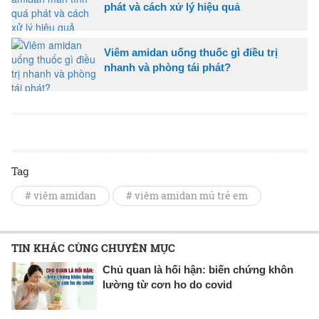
phát và cách xử lý hiệu quả
Viêm amidan uống thuốc gì điều trị
nhanh và phòng tái phát?
Tag
# viêm amidan
# viêm amidan mủ trẻ em
TIN KHÁC CÙNG CHUYÊN MỤC
Chủ quan là hối hận: biến chứng khôn
lường từ cơn ho do covid