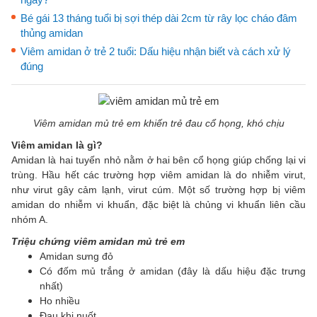
Bé gái 13 tháng tuổi bị sợi thép dài 2cm từ rây lọc cháo đâm
thủng amidan
Viêm amidan ở trẻ 2 tuổi: Dấu hiệu nhận biết và cách xử lý
đúng
Viêm amidan mủ trẻ em khiến trẻ đau cổ họng, khó chịu
Viêm amidan là gì?
Amidan là hai tuyến nhỏ nằm ở hai bên cổ họng giúp chống lại vi
trùng. Hầu hết các trường hợp viêm amidan là do nhiễm virut,
như virut gây cảm lạnh, virut cúm. Một số trường hợp bị viêm
amidan do nhiễm vi khuẩn, đặc biệt là chủng vi khuẩn liên cầu
nhóm A.
Triệu chứng viêm amidan mủ trẻ em
Amidan sưng đỏ
Có đốm mủ trắng ở amidan (đây là dấu hiệu đặc trưng
nhất)
Ho nhiều
Đau khi nuốt