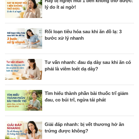
Hay bị nghẹt mũi 1 bên không thở được:
lý do ít ai ngờ!
Rối loạn tiêu hóa sau khi ăn đồ lạ: 3
bước xử lý nhanh
Tư vấn nhanh: đau dạ dày sau khi ăn có
phải là viêm loét dạ dày?
Tìm hiểu thành phần bài thuốc trĩ giảm
đau, co búi trĩ, ngừa tái phát
Giải đáp nhanh: bị vết thương hở ăn
trứng được không?