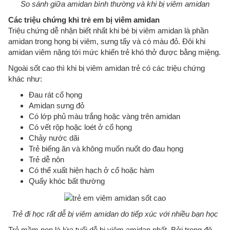
So sánh giữa amidan bình thường và khi bị viêm amidan
Các triệu chứng khi trẻ em bị viêm amidan
Triệu chứng dễ nhận biết nhất khi bé bị viêm amidan là phần
amidan trong họng bị viêm, sưng tấy và có màu đỏ. Đôi khi
amidan viêm nặng tới mức khiến trẻ khó thở được bằng miệng.
Ngoài sốt cao thì khi bị viêm amidan trẻ có các triệu chứng
khác như:
Đau rát cổ họng
Amidan sưng đỏ
Có lớp phủ màu trắng hoặc vàng trên amidan
Có vết rộp hoặc loét ở cổ họng
Chảy nước dãi
Trẻ biếng ăn và không muốn nuốt do đau họng
Trẻ dễ nôn
Có thể xuất hiện hạch ở cổ hoặc hàm
Quấy khóc bất thường
Trẻ đi học rất dễ bị viêm amidan do tiếp xúc với nhiều bạn học
Trẻ mầm non là lứa tuổi dễ bị viêm amidan nhất. Bởi trong độ