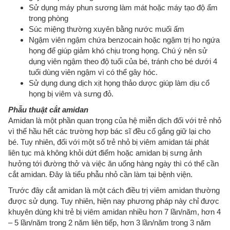
Sử dụng máy phun sương làm mát hoặc máy tạo độ ẩm
trong phòng
Súc miệng thường xuyên bằng nước muối ấm
Ngậm viên ngậm chứa benzocain hoặc ngậm trị ho ngứa
họng để giúp giảm khó chịu trong họng. Chú ý nên sử
dụng viên ngậm theo độ tuổi của bé, tránh cho bé dưới 4
tuổi dùng viên ngậm vì có thể gây hóc.
Sử dụng dung dịch xịt họng thảo dược giúp làm dịu cổ
họng bị viêm và sưng đỏ.
Phẫu thuật cắt amidan
Amidan là một phần quan trọng của hệ miễn dịch đối với trẻ nhỏ
vì thế hầu hết các trường hợp bác sĩ đều cố gắng giữ lại cho
bé. Tuy nhiên, đối với một số trẻ nhỏ bị viêm amidan tái phát
liên tục mà không khỏi dứt điểm hoặc amidan bị sưng ảnh
hưởng tới đường thở và việc ăn uống hàng ngày thì có thể cần
cắt amidan. Đây là tiểu phẫu nhỏ cần làm tại bệnh viện.
Trước đây cắt amidan là một cách điều trị viêm amidan thường
được sử dụng. Tuy nhiên, hiện nay phương pháp này chỉ được
khuyên dùng khi trẻ bị viêm amidan nhiều hơn 7 lần/năm, hơn 4
– 5 lần/năm trong 2 năm liên tiếp, hơn 3 lần/năm trong 3 năm