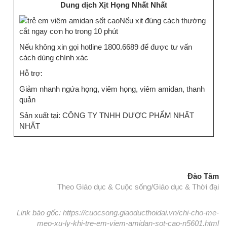
Dung dịch Xịt Họng Nhất Nhất
Nếu xịt đúng cách thường
cắt ngay cơn ho trong 10 phút
Nếu không xin gọi hotline 1800.6689 để được tư vấn
cách dùng chính xác
Hỗ trợ:
Giảm nhanh ngứa họng, viêm họng, viêm amidan, thanh
quản
Sản xuất tại: CÔNG TY TNHH DƯỢC PHẨM NHẤT
NHẤT
Đào Tâm
Theo Giáo dục & Cuộc sống/Giáo dục & Thời đại
Link báo gốc: https://cuocsong.giaoducthoidai.vn/chi-cho-me-
meo-xu-ly-khi-tre-em-viem-amidan-sot-cao-n5601.html