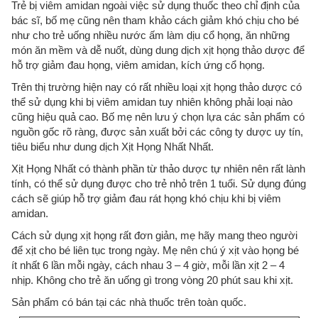
Trẻ bị viêm amidan ngoài việc sử dụng thuốc theo chỉ định của
bác sĩ, bố mẹ cũng nên tham khảo cách giảm khó chịu cho bé
như cho trẻ uống nhiều nước ấm làm dịu cổ họng, ăn những
món ăn mềm và dễ nuốt, dùng dung dịch xịt họng thảo dược để
hỗ trợ giảm đau họng, viêm amidan, kích ứng cổ họng.
Trên thị trường hiện nay có rất nhiều loại xịt họng thảo dược có
thể sử dụng khi bị viêm amidan tuy nhiên không phải loại nào
cũng hiệu quả cao. Bố mẹ nên lưu ý chọn lựa các sản phẩm có
nguồn gốc rõ ràng, được sản xuất bởi các công ty dược uy tín,
tiêu biểu như dung dịch Xịt Họng Nhất Nhất.
Xịt Họng Nhất có thành phần từ thảo dược tự nhiên nên rất lành
tính, có thể sử dụng được cho trẻ nhỏ trên 1 tuổi. Sử dụng đúng
cách sẽ giúp hỗ trợ giảm đau rát họng khó chịu khi bị viêm
amidan.
Cách sử dụng xịt họng rất đơn giản, mẹ hãy mang theo người
để xịt cho bé liên tục trong ngày. Mẹ nên chú ý xịt vào họng bé
ít nhất 6 lần mỗi ngày, cách nhau 3 – 4 giờ, mỗi lần xịt 2 – 4
nhịp. Không cho trẻ ăn uống gì trong vòng 20 phút sau khi xịt.
Sản phẩm có bán tại các nhà thuốc trên toàn quốc.