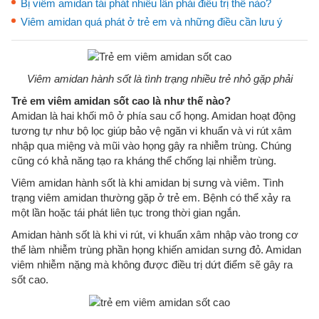
Bị viêm amidan tái phát nhiều lần phải điều trị thế nào?
Viêm amidan quá phát ở trẻ em và những điều cần lưu ý
Viêm amidan hành sốt là tình trạng nhiều trẻ nhỏ gặp phải
Trẻ em viêm amidan sốt cao là như thế nào?
Amidan là hai khối mô ở phía sau cổ họng. Amidan hoạt động
tương tự như bộ lọc giúp bảo vệ ngăn vi khuẩn và vi rút xâm
nhập qua miệng và mũi vào họng gây ra nhiễm trùng. Chúng
cũng có khả năng tạo ra kháng thể chống lại nhiễm trùng.
Viêm amidan hành sốt là khi amidan bị sưng và viêm. Tình
trạng viêm amidan thường gặp ở trẻ em. Bệnh có thể xảy ra
một lần hoặc tái phát liên tục trong thời gian ngắn.
Amidan hành sốt là khi vi rút, vi khuẩn xâm nhập vào trong cơ
thể làm nhiễm trùng phần họng khiến amidan sưng đỏ. Amidan
viêm nhiễm nặng mà không được điều trị dứt điểm sẽ gây ra
sốt cao.