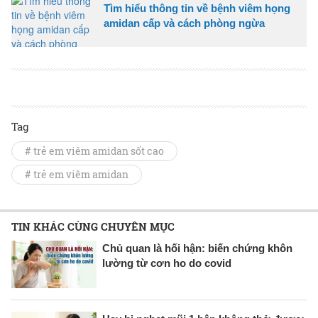
Tìm hiểu thông tin về bệnh viêm họng
amidan cấp và cách phòng ngừa
Tag
# trẻ em viêm amidan sốt cao
# trẻ em viêm amidan
TIN KHÁC CÙNG CHUYÊN MỤC
Chủ quan là hối hận: biến chứng khôn
lường từ cơn ho do covid