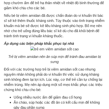
hợp chườm ấm để trẻ hạ thân nhiệt về nhiệt độ bình thường để
giảm khó chịu cho các bé.
Nếu bé bị viêm amidan đã được chẩn đoán do vi khuẩn thì bác
sĩ sẽ kê thêm thuốc kháng sinh. Tùy thuộc vào tình trạng nhiễm
khuẩn mà bé sẽ được kê liều kháng sinh phù hợp. Bố mẹ nên
nhớ cho trẻ uống đúng liều bác sĩ kê dù cho đã khỏi bệnh để
tránh tình trạng vi khuẩn kháng thuốc.
Áp dụng các biện pháp khắc phục tại nhà
Trẻ bị viêm amidan nên ăn súp mịn để tránh đau amidan bị
sưng
Đối với các trường hợp trẻ bị viêm amidan sốt cao nhưng
nguyên nhân không phải do vi khuẩn thì việc sử dụng kháng
sinh không đem lại lợi ích. Lúc này, cơ thể trẻ cần tự chống lại
nhiễm trùng. Mẹ nên áp dụng một số mẹo khắc phục các triệu
chứng khó chịu cho bé:
Uống nhiều nước ấm để giảm đau cổ họng
Ăn cháo, súp hoặc các đồ ăn có kết cấu mịn để không
gây đau phần sưng