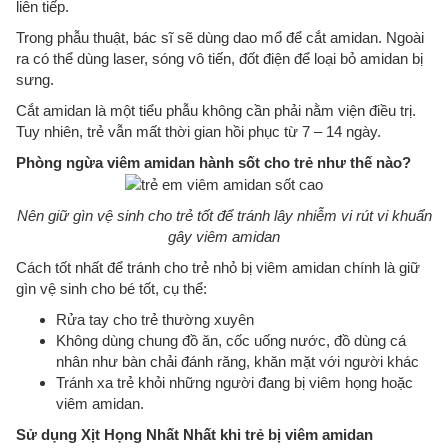
liên tiếp.
Trong phẫu thuật, bác sĩ sẽ dùng dao mổ để cắt amidan. Ngoài
ra có thể dùng laser, sóng vô tiến, đốt điện để loại bỏ amidan bị
sưng.
Cắt amidan là một tiểu phẫu không cần phải nằm viện điều trị.
Tuy nhiên, trẻ vẫn mất thời gian hồi phục từ 7 – 14 ngày.
Phòng ngừa viêm amidan hành sốt cho trẻ như thế nào?
Nên giữ gìn vệ sinh cho trẻ tốt để tránh lây nhiễm vi rút vi khuẩn
gây viêm amidan
Cách tốt nhất để tránh cho trẻ nhỏ bị viêm amidan chính là giữ
gìn vệ sinh cho bé tốt, cụ thể:
Rửa tay cho trẻ thường xuyên
Không dùng chung đồ ăn, cốc uống nước, đồ dùng cá
nhân như bàn chải đánh răng, khăn mặt với người khác
Tránh xa trẻ khỏi những người đang bị viêm họng hoặc
viêm amidan.
Sử dụng Xịt Họng Nhất Nhất khi trẻ bị viêm amidan