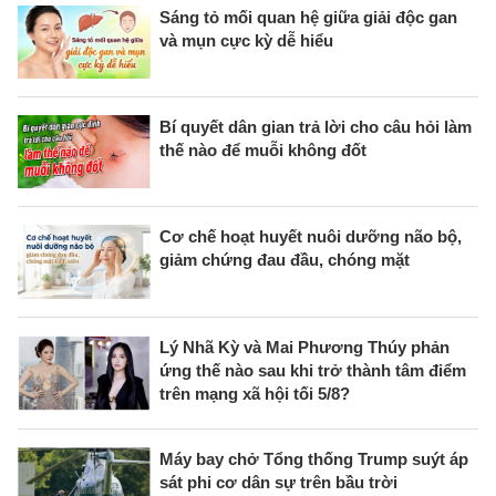
Sáng tỏ mối quan hệ giữa giải độc gan
và mụn cực kỳ dễ hiểu
Bí quyết dân gian trả lời cho câu hỏi làm
thế nào để muỗi không đốt
Cơ chế hoạt huyết nuôi dưỡng não bộ,
giảm chứng đau đầu, chóng mặt
Lý Nhã Kỳ và Mai Phương Thúy phản
ứng thế nào sau khi trở thành tâm điểm
trên mạng xã hội tối 5/8?
Máy bay chở Tổng thống Trump suýt áp
sát phi cơ dân sự trên bầu trời