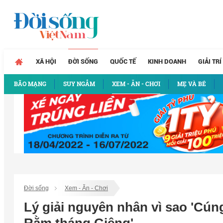
XÃ HỘI
ĐỜI SỐNG
QUỐC TẾ
KINH DOANH
GIẢI TRÍ
BÃO MẠNG
SUY NGẪM
XEM - ĂN - CHƠI
MẸ VÀ BÉ
Đời sống
Xem - Ăn - Chơi
Lý giải nguyên nhân vì sao 'Cú