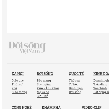
XÃ HỘI
ĐỜI SỐNG
QUỐC TẾ
KINH D
Giáo dục
Bão mạng
Thời sự
Doanh ngh
Thời sự
Suy ngẫm
Tư liệu
Tiêu dùng
Y tế
Xem - Ăn - Chơi
Bình luận
Tài chính
Giao thông
Mẹ và bé
Đời sống
Bất động s
Giới Trẻ
CÔNG NGHỆ
KHÁM PHÁ
VIDEO-CLIP