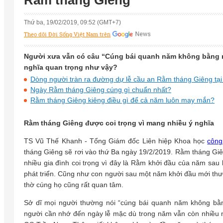
Rằm tháng Giêng'
Thứ ba, 19/02/2019, 09:52 (GMT+7)
Theo dõi Đời Sống Việt Nam trên
Người xưa vẫn có câu “Cúng bái quanh năm không bằng n
nghĩa quan trọng như vậy?
Dòng người tràn ra đường dự lễ cầu an Rằm tháng Giêng tạ
Ngày Rằm tháng Giêng cúng gì chuẩn nhất?
Rằm tháng Giêng kiêng điều gì để cả năm luôn may mắn?
Rằm tháng Giêng được coi trọng vì mang nhiều ý nghĩa
TS Vũ Thế Khanh - Tổng Giám đốc Liên hiệp Khoa học
công
tháng Giêng sẽ rơi vào thứ Ba ngày 19/2/2019. Rằm tháng Giê
nhiều gia đình coi trọng vì đây là Rằm khởi đầu của năm sau
phát triển. Cũng như con người sau một năm khởi đầu mới thườ
thờ cúng họ cũng rất quan tâm.
Sở dĩ mọi người thường nói “cúng bái quanh năm không b
người cần nhớ đến ngày lễ mặc dù trong năm vẫn còn nhiều n