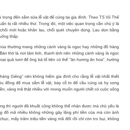
ú trọng đến sắm sửa lễ vật để cúng tại gia đình. Theo TS Vũ Thế
ẩn bị rất nhiều thứ. Trong đó, một việc quan trọng cần chú ý là
, chổi mới hoặc khăn lau, chổi quét chuyên dùng. Lau dọn bằng
uống thấp.
ễ chùa thường mang những cành vàng lá ngọc hay những đồ hàng
Bàn thờ là nơi tâm linh, thanh tịnh nên những cành vàng lá ngọc
loại quả tươi để ông bà tổ tiên có thể "ăn hương ăn hoa", hưởng
áng Giêng” nên không hiếm gia đình cho rằng lễ vật nhất thiết
riệu đồng để mua sắm lễ vật, bày cỗ to để cầu cúng và hy vọng
iền, vàng mã thật nhiều với mong muốn người chết có cuộc sống
rưng thì người đã khuất cũng không thể nhận được mà chủ yếu là
ng đồ mã nhiều không những gây lãng phí tiền của mà còn ảnh
ục, mấy trăm triệu tiền vàng mã đốt rồi chỉ còn tro bụi, không