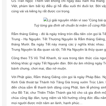
GS Trần Ngọc Thêm viết không chỉ ngày đầu năm mà tháng 
Việt, phàm làm bất kỳ điều gì hễ đầu xuôi thì đuôi lọt. Bởi 
cúng vái và kiêng kỵ rất được coi trọng.
Tuỳ từng gia đình sẽ chuẩn bị mâm cỗ cúng Rằm
Rằm tháng Giêng - đó là ngày trăng tròn đầu tiên còn gọi là
Trung - Hạ Nguyên. Tết Thượng Nguyên là Rằm tháng Giêng,
tháng Mười. Ba ngày Tết này mang các ý nghĩa khác nhau. 
Trung Nguyên là địa quan xá tội, Tết Hạ Nguyên là thủy quan gi
Cũng theo TS Vũ Thế Khanh, từ xưa trong tâm thức của ngườ
không khác gì ngày Tết Nguyên đán. Bởi dư âm những ngày Tết 
bánh chưng, chơi mai, đào nở muộn.
Với Phật giáo, Rằm tháng Giêng còn gọi là ngày Pháp Bảo. Ng
Kinh Giải thoát tại Thánh hội Tăng Già trong vườn Trúc Lâm
đến chùa sắm lễ thanh tịnh dâng cúng Phật, làm lễ phóng sin
chư Bồ Tát, chư Thiên Thần Thánh gia hộ cho cả gia đình mộ
chùa cũng lập đàn, tụng niệm và hồi hướng công đức đầu năm,
mọi người được một năm an lành, hạnh phúc…