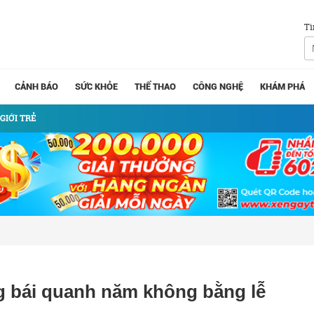
Tì
CẢNH BÁO
SỨC KHỎE
THỂ THAO
CÔNG NGHỆ
KHÁM PHÁ
GIỚI TRẺ
ng bái quanh năm không bằng lễ