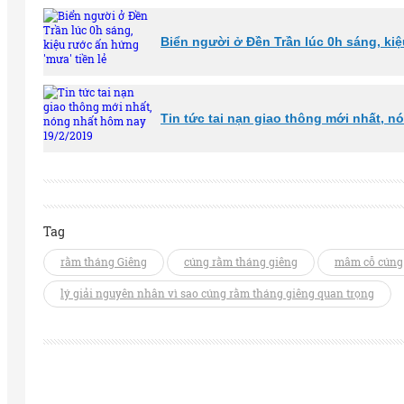
Biển người ở Đền Trần lúc 0h sáng, kiệ
Tin tức tai nạn giao thông mới nhất, n
Tag
rằm tháng Giêng
cúng rằm tháng giêng
mâm cỗ cúng
lý giải nguyên nhân vì sao cúng rằm tháng giêng quan trọng