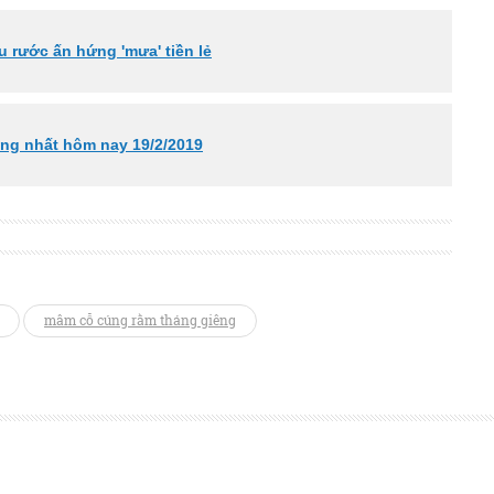
u rước ấn hứng 'mưa' tiền lẻ
óng nhất hôm nay 19/2/2019
mâm cỗ cúng rằm tháng giêng