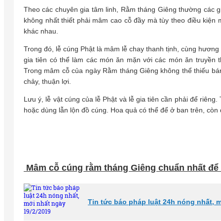
Theo các chuyên gia tâm linh, Rằm tháng Giêng thường các gia
không nhất thiết phải mâm cao cỗ đầy mà tùy theo điều kiện
khác nhau.
Trong đó, lễ cúng Phật là mâm lễ chay thanh tịnh, cùng hương
gia tiên có thể làm các món ăn mặn với các món ăn truyền t
Trong mâm cỗ của ngày Rằm tháng Giêng không thể thiếu bán
chảy, thuận lợi.
Lưu ý, lễ vật cúng của lễ Phật và lễ gia tiên cần phải để riên
hoặc dùng lẫn lộn đồ cúng. Hoa quả có thể để ở ban trên, cò
Mâm cỗ cúng rằm tháng Giêng chuẩn nhất để 
Tin tức báo pháp luật 24h nóng nhất, 