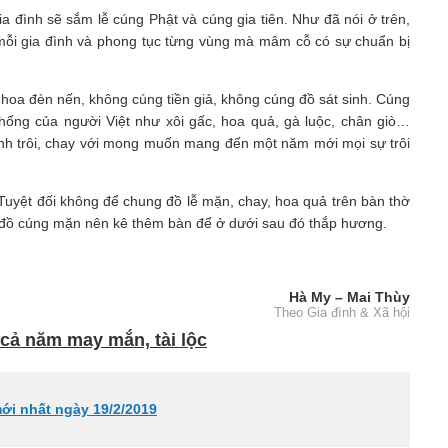
 đình sẽ sắm lễ cúng Phật và cúng gia tiên. Như đã nói ở trên,
 mỗi gia đình và phong tục từng vùng mà mâm cỗ có sự chuẩn bị
 hoa đèn nến, không cúng tiền giả, không cúng đồ sát sinh. Cúng
hống của người Việt như xôi gấc, hoa quả, gà luộc, chân giò…
h trôi, chay với mong muốn mang đến một năm mới mọi sự trôi
g. Tuyệt đối không để chung đồ lễ mặn, chay, hoa quả trên bàn thờ
n đồ cúng mặn nên kê thêm bàn để ở dưới sau đó thắp hương.
Hà My – Mai Thùy
Theo Gia đình & Xã hội
cả năm may mắn, tài lộc
mới nhất ngày 19/2/2019