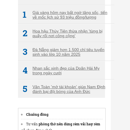
1
Giá vàng hôm nay bất ngờ tăng sốc, tiến
về mốc lịch sử 93 triệu đồng/lượng
2
Hoa hậu Thùy Tiên thừa nhận 'từng bị
quấy rối nơi công cộng'
3
Đà Nẵng giảm hơn 1.500 chỉ tiêu tuyển
sinh vào lớp 10 năm 2025
4
Nhan sắc xinh đẹp của Doãn Hải My
trong ngày cưới
5
Văn Toàn 'mở tài khoản' giúp Nam Định
đánh bại đội bóng của Anh Đức
Chuông đồng
Tư vấn
phòng thờ nên dùng rèm vải hay rèm