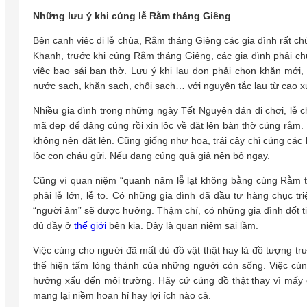
Những lưu ý khi cúng lễ Rằm tháng Giêng
Bên cạnh việc đi lễ chùa, Rằm tháng Giêng các gia đình rất ch
Khanh, trước khi cúng Rằm tháng Giêng, các gia đình phải chu
việc bao sái ban thờ. Lưu ý khi lau dọn phải chọn khăn mới
nước sạch, khăn sạch, chổi sạch… với nguyên tắc lau từ cao x
Nhiều gia đình trong những ngày Tết Nguyên đán đi chơi, l
mã đẹp để dâng cúng rồi xin lộc về đặt lên bàn thờ cúng rằm. 
không nên đặt lên. Cũng giống như hoa, trái cây chỉ cúng các 
lộc con cháu gửi. Nếu đang cúng quả giả nên bỏ ngay.
Cũng vì quan niệm “quanh năm lễ lạt không bằng cúng Rằm th
phải lễ lớn, lễ to. Có những gia đình đã đầu tư hàng chục t
“người âm” sẽ được hưởng. Thậm chí, có những gia đình đốt t
đủ đầy ở
thế giới
bên kia. Đây là quan niệm sai lầm.
Việc cúng cho người đã mất dù đồ vật thật hay là đồ tượng t
thể hiện tấm lòng thành của những người còn sống. Việc cú
hưởng xấu đến môi trường. Hãy cứ cúng đồ thật thay vì mấy ch
mang lại niềm hoan hỉ hay lợi ích nào cả.