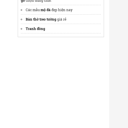
gỗ
chọn đúng chất
Các mẫu
mộ đá
đẹp hiện nay
Bàn thờ treo tường
giá rẻ
Tranh đồng