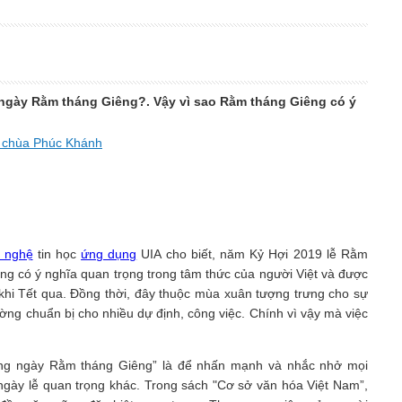
gày Rằm tháng Giêng?. Vậy vì sao Rằm tháng Giêng có ý
i chùa Phúc Khánh
 nghệ
tin học
ứng dụng
UIA cho biết, năm Kỷ Hợi 2019 lễ Rằm
ng có ý nghĩa quan trọng trong tâm thức của người Việt và được
 khi Tết qua. Đồng thời, đây thuộc mùa xuân tượng trưng cho sự
ng chuẩn bị cho nhiều dự định, công việc. Chính vì vậy mà việc
ằng ngày Rằm tháng Giêng” là để nhấn mạnh và nhắc nhở mọi
gày lễ quan trọng khác. Trong sách "Cơ sở văn hóa Việt Nam”,