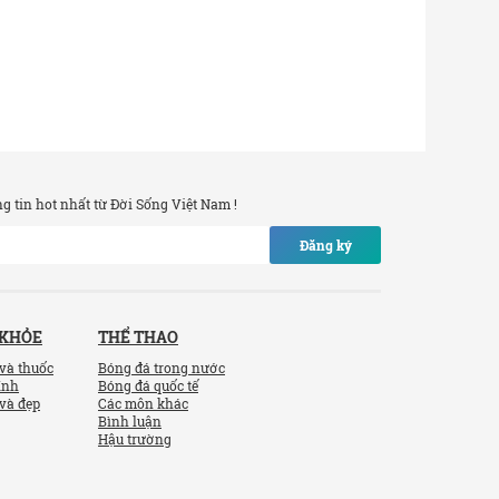
 tin hot nhất từ Đời Sống Việt Nam !
Đăng ký
 KHỎE
THỂ THAO
và thuốc
Bóng đá trong nước
ính
Bóng đá quốc tế
và đẹp
Các môn khác
Bình luận
Hậu trường