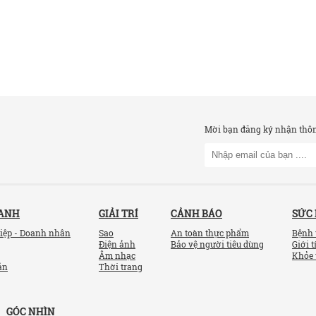
Mời bạn đăng ký nhận thông
OANH
GIẢI TRÍ
CẢNH BÁO
SỨC
iệp - Doanh nhân
Sao
An toàn thực phẩm
Bệnh 
Điện ảnh
Bảo vệ người tiêu dùng
Giới t
Âm nhạc
Khỏe 
ản
Thời trang
GÓC NHÌN