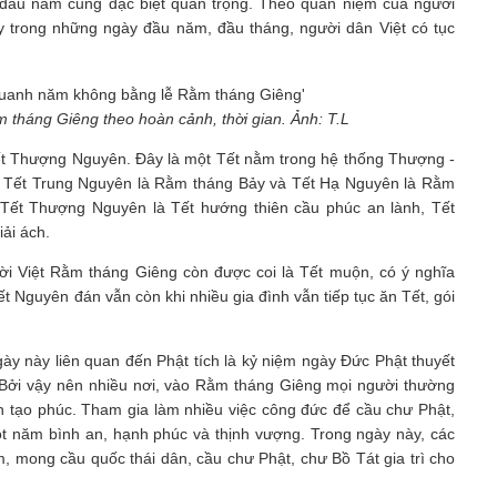
đầu năm cũng đặc biệt quan trọng. Theo quan niệm của người
vậy trong những ngày đầu năm, đầu tháng, người dân Việt có tục
 tháng Giêng theo hoàn cảnh, thời gian. Ảnh: T.L
 Tết Thượng Nguyên. Đây là một Tết nằm trong hệ thống Thượng -
 Tết Trung Nguyên là Rằm tháng Bảy và Tết Hạ Nguyên là Rằm
Tết Thượng Nguyên là Tết hướng thiên cầu phúc an lành, Tết
ải ách.
i Việt Rằm tháng Giêng còn được coi là Tết muộn, có ý nghĩa
Nguyên đán vẫn còn khi nhiều gia đình vẫn tiếp tục ăn Tết, gói
ày này liên quan đến Phật tích là kỷ niệm ngày Đức Phật thuyết
. Bởi vậy nên nhiều nơi, vào Rằm tháng Giêng mọi người thường
h tạo phúc. Tham gia làm nhiều việc công đức để cầu chư Phật,
t năm bình an, hạnh phúc và thịnh vượng. Trong ngày này, các
 mong cầu quốc thái dân, cầu chư Phật, chư Bồ Tát gia trì cho