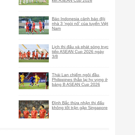
kết ASEAN Cup 2026
Báo Indonesia cảnh báo đội
nhà 3 'ngòi nổ' của tuyển Việt
Nam
Lịch thi đấu và phát sóng trực
tiếp ASEAN Cup 2026 ngày
3/8
Thái Lan chiếm ngôi đầu,
Philippines thắp lại hy vọng ở
bảng B ASEAN Cup 2026
Đình Bắc thừa nhận thi đấu
không tốt trận gặp Singapore