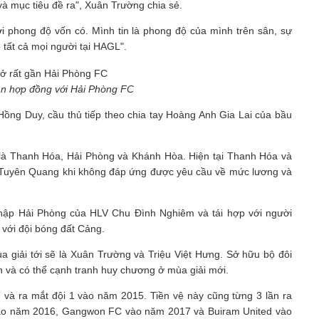
và mục tiêu đề ra", Xuân Trường chia sẻ.
với phong độ vốn có. Mình tin là phong độ của mình trên sân, sự
 tất cả mọi người tại HAGL".
n hợp đồng với Hải Phòng FC
g Duy, cầu thủ tiếp theo chia tay Hoàng Anh Gia Lai của bầu
 là Thanh Hóa, Hải Phòng và Khánh Hòa. Hiện tại Thanh Hóa và
 Tuyên Quang khi không đáp ứng được yêu cầu về mức lương và
nhập Hải Phòng của HLV Chu Đình Nghiêm và tái hợp với người
 với đội bóng đất Cảng.
a giải tới sẽ là Xuân Trường và Triệu Việt Hưng. Sở hữu bộ đôi
n và có thể cạnh tranh huy chương ở mùa giải mới.
à ra mắt đội 1 vào năm 2015. Tiền vệ này cũng từng 3 lần ra
 vào năm 2016, Gangwon FC vào năm 2017 và Buiram United vào