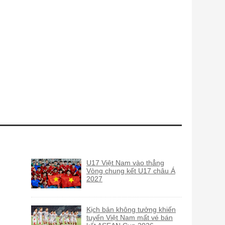
U17 Việt Nam vào thẳng
Vòng chung kết U17 châu Á
2027
Kịch bản không tưởng khiến
tuyển Việt Nam mất vé bán