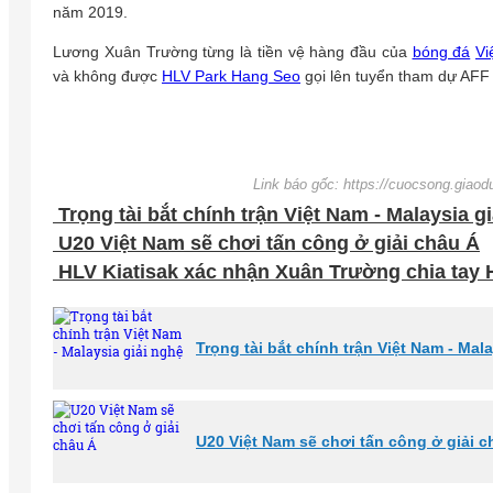
năm 2019.
Lương Xuân Trường từng là tiền vệ hàng đầu của
bóng đá
Vi
và không được
HLV Park Hang Seo
gọi lên tuyển tham dự AFF
Link báo gốc: https://cuocsong.giaod
Trọng tài bắt chính trận Việt Nam - Malaysia g
U20 Việt Nam sẽ chơi tấn công ở giải châu Á
HLV Kiatisak xác nhận Xuân Trường chia tay
Trọng tài bắt chính trận Việt Nam - Mal
U20 Việt Nam sẽ chơi tấn công ở giải c