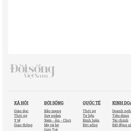
XÃ HỘI
ĐỜI SỐNG
QUỐC TẾ
KINH D
Giáo dục
Bão mạng
Thời sự
Doanh ngh
Thời sự
Suy ngẫm
Tư liệu
Tiêu dùng
Y tế
Xem - Ăn - Chơi
Bình luận
Tài chính
Giao thông
Mẹ và bé
Đời sống
Bất động s
Giới Trẻ