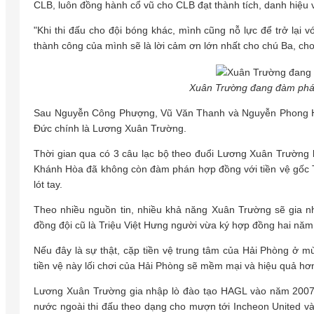
CLB, luôn đồng hành cổ vũ cho CLB đạt thành tích, danh hiệu 
"Khi thi đấu cho đội bóng khác, mình cũng nỗ lực để trở lại 
thành công của mình sẽ là lời cảm ơn lớn nhất cho chú Ba, cho
Xuân Trường đang đàm phá
Sau Nguyễn Công Phượng, Vũ Văn Thanh và Nguyễn Phong Hồn
Đức chính là Lương Xuân Trường.
Thời gian qua có 3 câu lạc bộ theo đuổi Lương Xuân Trường
Khánh Hòa đã không còn đàm phán hợp đồng với tiền vệ gốc
lót tay.
Theo nhiều nguồn tin, nhiều khả năng Xuân Trường sẽ gia 
đồng đội cũ là Triệu Việt Hưng người vừa ký hợp đồng hai năm
Nếu đây là sự thật, cặp tiền vệ trung tâm của Hải Phòng ở mù
tiền vệ này lối chơi của Hải Phòng sẽ mềm mại và hiệu quả hơ
Lương Xuân Trường gia nhập lò đào tạo HAGL vào năm 2007 v
nước ngoài thi đấu theo dạng cho mượn tới Incheon United