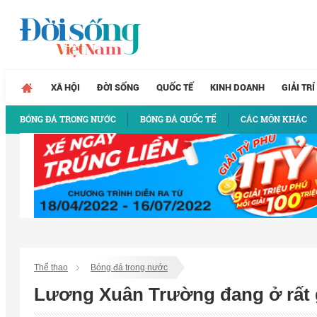
XÃ HỘI
ĐỜI SỐNG
QUỐC TẾ
KINH DOANH
GIẢI TRÍ
BÓNG ĐÁ TRONG NƯỚC
BÓNG ĐÁ QUỐC TẾ
CÁC MÔN KHÁC
Thể thao
Bóng đá trong nước
Lương Xuân Trường đang ở rất 