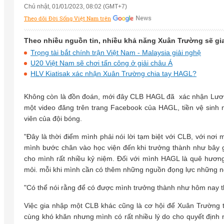
Chủ nhật, 01/01/2023, 08:02 (GMT+7)
Theo dõi Đời Sống Việt Nam trên
Theo nhiều nguồn tin, nhiều khả năng Xuân Trường sẽ g
Trọng tài bắt chính trận Việt Nam - Malaysia giải nghệ
U20 Việt Nam sẽ chơi tấn công ở giải châu Á
HLV Kiatisak xác nhận Xuân Trường chia tay HAGL?
Không còn là đồn đoán, mới đây CLB HAGL đã xác nhận Lươn
một video đăng trên trang Facebook của HAGL, tiền vệ sinh
viên của đội bóng.
"Đây là thời điểm mình phải nói lời tạm biệt với CLB, với nơi
mình bước chân vào học viện đến khi trưởng thành như bây giờ
cho mình rất nhiều kỷ niệm. Đối với mình HAGL là quê hương t
mỏi. mỗi khi mình cần có thêm những nguồn đọng lực những n
"Có thể nói rằng để có được mình trưởng thành như hôm nay th
Việc gia nhập một CLB khác cũng là cơ hội để Xuân Trường tì
cùng khó khăn nhưng mình có rất nhiều lý do cho quyết định