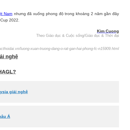
ệt Nam
nhưng đã xuống phong độ trong khoảng 2 năm gần đây
 Cup 2022.
Kim Cuong
Theo Giáo dục & Cuộc sống/Giáo dục & Thời đại
ucthoidai.vn/luong-xuan-truong-dang-o-rat-gan-hai-phong-fc-n15909.html
iải nghệ
 HAGL?
aysia giải nghệ
hâu Á