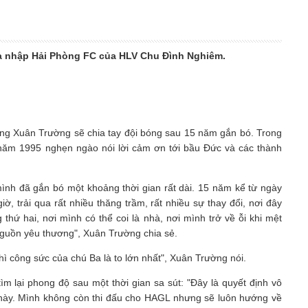
ia nhập Hải Phòng FC của HLV Chu Đình Nghiêm.
g Xuân Trường sẽ chia tay đội bóng sau 15 năm gắn bó. Trong
 năm 1995 nghẹn ngào nói lời cảm ơn tới bầu Đức và các thành
 mình đã gắn bó một khoảng thời gian rất dài. 15 năm kể từ ngày
, trải qua rất nhiều thăng trầm, rất nhiều sự thay đổi, nơi đây
hứ hai, nơi mình có thể coi là nhà, nơi mình trở về ỗi khi mệt
guồn yêu thương", Xuân Trường chia sẻ.
ì công sức của chú Ba là to lớn nhất", Xuân Trường nói.
m lại phong độ sau một thời gian sa sút: "Đây là quyết định vô
 này. Mình không còn thi đấu cho HAGL nhưng sẽ luôn hướng về