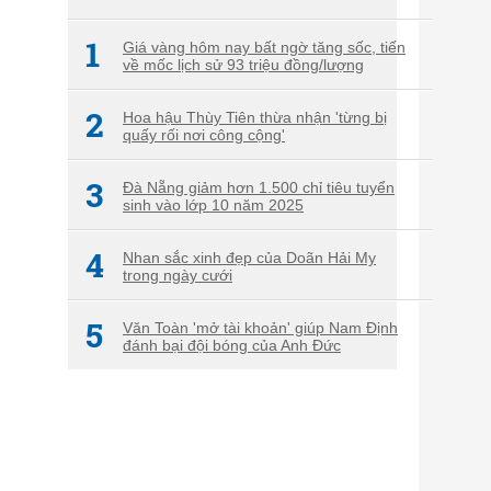
1
Giá vàng hôm nay bất ngờ tăng sốc, tiến
về mốc lịch sử 93 triệu đồng/lượng
2
Hoa hậu Thùy Tiên thừa nhận 'từng bị
quấy rối nơi công cộng'
3
Đà Nẵng giảm hơn 1.500 chỉ tiêu tuyển
sinh vào lớp 10 năm 2025
4
Nhan sắc xinh đẹp của Doãn Hải My
trong ngày cưới
5
Văn Toàn 'mở tài khoản' giúp Nam Định
đánh bại đội bóng của Anh Đức