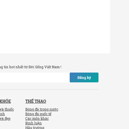
 tin hot nhất từ Đời Sống Việt Nam !
Đăng ký
 KHỎE
THỂ THAO
và thuốc
Bóng đá trong nước
ính
Bóng đá quốc tế
và đẹp
Các môn khác
Bình luận
Hậu trường