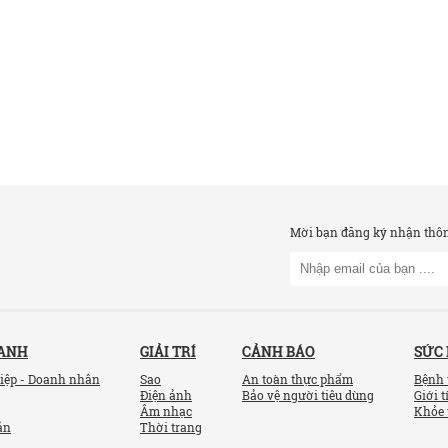
Mời bạn đăng ký nhận thông
OANH
GIẢI TRÍ
CẢNH BÁO
SỨC
iệp - Doanh nhân
Sao
An toàn thực phẩm
Bệnh 
Điện ảnh
Bảo vệ người tiêu dùng
Giới t
Âm nhạc
Khỏe 
ản
Thời trang