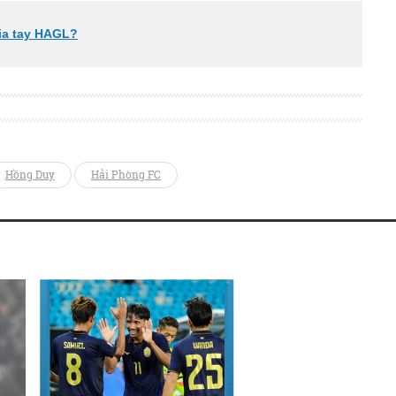
ia tay HAGL?
Hồng Duy
Hải Phòng FC