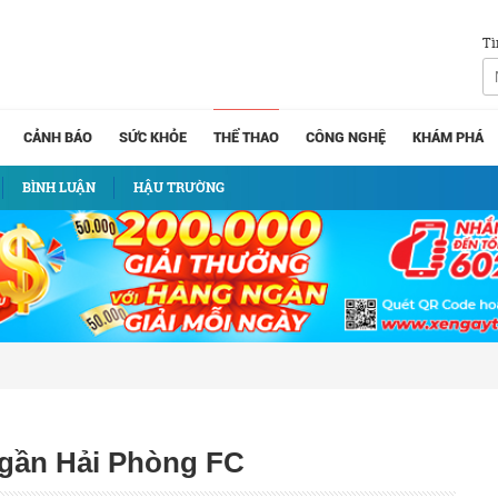
Tì
CẢNH BÁO
SỨC KHỎE
THỂ THAO
CÔNG NGHỆ
KHÁM PHÁ
BÌNH LUẬN
HẬU TRƯỜNG
gần Hải Phòng FC