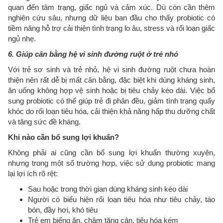
quan đến tâm trạng, giấc ngủ và cảm xúc. Dù còn cần thêm
nghiên cứu sâu, nhưng dữ liệu ban đầu cho thấy probiotic có
tiềm năng hỗ trợ cải thiện tình trạng lo âu, stress và rối loạn giấc
ngủ nhẹ.
6. Giúp cân bằng hệ vi sinh đường ruột ở trẻ nhỏ
Với trẻ sơ sinh và trẻ nhỏ, hệ vi sinh đường ruột chưa hoàn
thiện nên rất dễ bị mất cân bằng, đặc biệt khi dùng kháng sinh,
ăn uống không hợp vệ sinh hoặc bị tiêu chảy kéo dài. Việc bổ
sung probiotic có thể giúp trẻ đi phân đều, giảm tình trạng quấy
khóc do rối loạn tiêu hóa, cải thiện khả năng hấp thu dưỡng chất
và tăng sức đề kháng.
Khi nào cần bổ sung lợi khuẩn?
Không phải ai cũng cần bổ sung lợi khuẩn thường xuyên,
nhưng trong một số trường hợp, việc sử dụng probiotic mang
lại lợi ích rõ rệt:
Sau hoặc trong thời gian dùng kháng sinh kéo dài
Người có biểu hiện rối loạn tiêu hóa như tiêu chảy, táo
bón, đầy hơi, khó tiêu
Trẻ em biếng ăn, chậm tăng cân, tiêu hóa kém