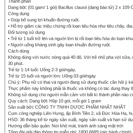
Thành phần
Dạng bột: (01 gam/ 1 gói) Bacillus clausii (dạng bào tử) 2 x 109 C
Công dụng
• Giúp bổ sung lợi khuẩn đường ruột.
• Hỗ trợ giảm các triệu chứng rối loạn tiêu hóa như tiêu chảy, đ
Đối tượng sử dụng
• Trẻ từ 1 tuổi trở lên và người lớn bị rối loạn tiêu hóa do loạn k
• Người uống kháng sinh gây loạn khuẩn đường ruột.
Cách dùng
Không dùng với nước nóng quá 40 độ. Với trẻ nhỏ pha với sữa, n
30 phút.
Trẻ từ 1-14 tuổi: Uống 2-3 gói/ngày.
Trẻ từ 15 tuổi và người lớn: Uống 03 gói/ngày
Chú ý: Phụ nữ có thai và người đang sử dụng thuốc cần hỏi ý ki
Thực phẩm này không phải là thuốc và không có tác dụng thay 
Không sử dụng cho người mẫn cảm với bất kì thành phần nào 
Quy cách: Dạng bột: Hộp 10 gói, mỗi gói 1 gram
Sản xuất bởi: CÔNG TY TNHH DƯỢC PHẨM NHẤT NHẤT
Cụm công nghiệp Liên Hưng, ấp Bình Tiền 2, xã Đức Hòa Hạ, h
HSD: 36 tháng kể từ ngày sản xuất, ngày sản xuất và hạn sử dụn
Hướng dẫn bảo quản: Nơi khô mát, tránh ánh sáng mặt trời
Tổng đài giải đáp thông tin miễn phí: 1800.6689 (giờ hành chính)