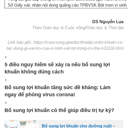
Số Giấy xác nhận nội dung quảng cáo TPBVSK Bột men vi si
DS Nguyễn Lụa
Theo Giáo dục & Cuộc sống/Giáo dục & Thời đại
Link báo gốc: https://cuocsong.giaoducthoidai.vn/loi-khuan-co-
tac-dung-gi-vai-tro-cua-vi-sinh-vat-tot-trong-co-the-n31116.html
5 điều nguy hiểm sẽ xảy ra nếu bổ sung lợi
khuẩn không đúng cách
Bổ sung lợi khuẩn tăng sức đề kháng: Làm
ngay để phòng virus corona!
Bổ sung lợi khuẩn có thể giúp điều trị tự kỷ?
Bổ sung lợi khuẩn cho đường ruột –