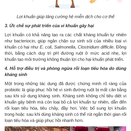
Lợi khuẩn giúp tăng cường hệ miễn dịch cho cơ thể
3. Ức chế sự phát triển của vi khuẩn gây hại
Lợi khuẩn có khả năng tạo ra các chất kháng khuẩn tự nhiên
như bacteriocin, giúp ngăn chặn sự sinh sôi của nhiều loại vi
khuẩn có hại như
E. coli
,
Salmonella
,
Clostridium difficile
. Đồng
thời, bằng cách duy trì pH đường ruột ở mức acid nhẹ, lợi
khuẩn tạo môi trường không thuận lợi cho hại khuẩn phát triển.
4. Hỗ trợ điều trị và phòng ngừa rối loạn tiêu hóa do dùng
kháng sinh
Một trong những tác dụng đã được chứng minh rõ ràng của
probiotic là giúp phục hồi hệ vi sinh đường ruột bị mất cân bằng
sau khi sử dụng kháng sinh. Kháng sinh không chỉ tiêu diệt vi
khuẩn gây bệnh mà còn loại bỏ cả lợi khuẩn tự nhiên, dẫn đến
rối loạn tiêu hóa, tiêu chảy, đầy hơi. Việc bổ sung lợi khuẩn
trong hoặc sau khi dùng kháng sinh có thể rút ngắn thời gian rối
loạn tiêu hóa và giúp phục hồi nhanh hơn.