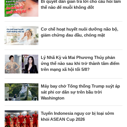
Bí quyết dân gian trả lời cho câu hỏi làm
thế nào để muỗi không đốt
Cơ chế hoạt huyết nuôi dưỡng não bộ,
giảm chứng đau đầu, chóng mặt
Lý Nhã Kỳ và Mai Phương Thúy phản
ứng thế nào sau khi trở thành tâm điểm
trên mạng xã hội tối 5/8?
Máy bay chở Tổng thống Trump suýt áp
sát phi cơ dân sự trên bầu trời
Washington
Tuyển Indonesia nguy cơ bị loại sớm
khỏi ASEAN Cup 2026