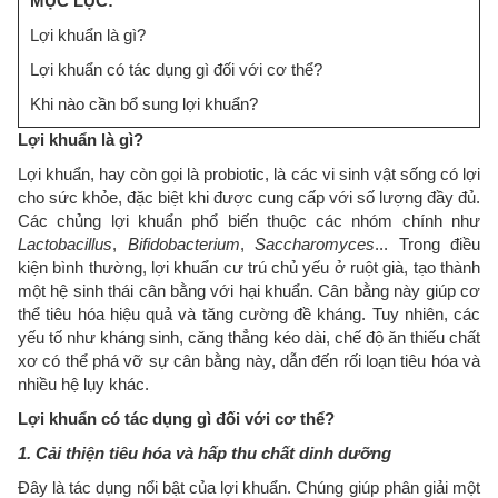
MỤC LỤC:
Lợi khuẩn là gì?
Lợi khuẩn có tác dụng gì đối với cơ thể?
Khi nào cần bổ sung lợi khuẩn?
Lợi khuẩn là gì?
Lợi khuẩn, hay còn gọi là probiotic, là các vi sinh vật sống có lợi
cho sức khỏe, đặc biệt khi được cung cấp với số lượng đầy đủ.
Các chủng lợi khuẩn phổ biến thuộc các nhóm chính như
Lactobacillus
,
Bifidobacterium
,
Saccharomyces
... Trong điều
kiện bình thường, lợi khuẩn cư trú chủ yếu ở ruột già, tạo thành
một hệ sinh thái cân bằng với hại khuẩn. Cân bằng này giúp cơ
thể tiêu hóa hiệu quả và tăng cường đề kháng. Tuy nhiên, các
yếu tố như kháng sinh, căng thẳng kéo dài, chế độ ăn thiếu chất
xơ có thể phá vỡ sự cân bằng này, dẫn đến rối loạn tiêu hóa và
nhiều hệ lụy khác.
Lợi khuẩn có tác dụng gì đối với cơ thể?
1. Cải thiện tiêu hóa và hấp thu chất dinh dưỡng
Đây là tác dụng nổi bật của lợi khuẩn. Chúng giúp phân giải một