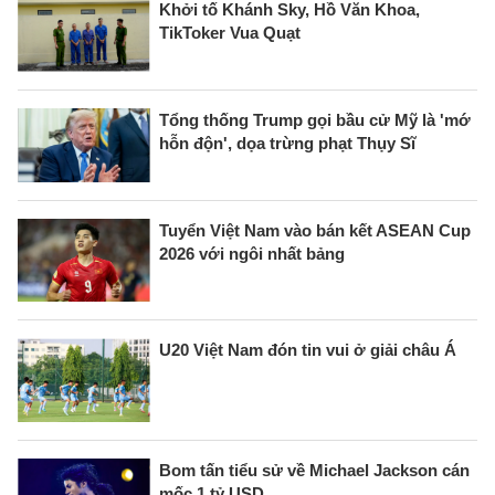
Khởi tố Khánh Sky, Hồ Văn Khoa,
TikToker Vua Quạt
Tổng thống Trump gọi bầu cử Mỹ là 'mớ
hỗn độn', dọa trừng phạt Thụy Sĩ
Tuyển Việt Nam vào bán kết ASEAN Cup
2026 với ngôi nhất bảng
U20 Việt Nam đón tin vui ở giải châu Á
Bom tấn tiểu sử về Michael Jackson cán
mốc 1 tỷ USD