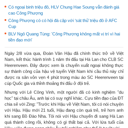
Có ngoại binh triệu đô, HLV Chung Hae Soung vẫn đánh giá
cao Công Phượng
Công Phượng có có hội đá cặp với ‘sát thủ’ triệu đô ở AFC
Cup
BLV Ngô Quang Tùng: 'Công Phượng không mất vị trí vì hai
tiền đạo mới'
Ngày 2/8 vừa qua, Đoàn Văn Hậu đã chính thức trở về Việt
Nam, kết thúc hành trình 1 năm thi đấu tại Hà Lan cho CLB SC
Heerenveen. Đây được xem là chuyến xuất ngoại không thực
sự thành công của hậu vệ tuyển Việt Nam khi cầu thủ này chỉ
được ra sân vỏn vẹn 4 phút trong màu áo SC Heerenveen tại
cúp Quốc gia và thỉnh thoảng thi đấu ở đội trẻ.
Nhưng với Lê Công Vinh, một người đã có kinh nghiệm "du
học" tại châu Âu, anh lại có suy nghĩ khác. Cựu tiền đạo của ĐT
chia sẻ với Zing: "Trước khi Hậu về Việt Nam, tôi có nói chuyện
với Hậu. Hậu mới 21 tuổi, Hậu đang còn quá trẻ, trẻ hơn anh
khi sang Bồ Đào Nha. Tôi nói với Hậu chuyến đi sang Hà Lan
quá thành công rồi, không có gì thất bại cả. Với lứa tuổi của