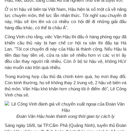
Hậu, việc được sang châu Âu trải nghiệm như thế là tuyệt vời.
Ở vị trí hậu vệ biên tại Việt Nam, Hậu hiện là số một cả về năng
lực chuyên môn, thể lực lẫn nhận thức. Tôi nghĩ sau chuyến đi
này, Hậu sẽ lớn lên và có nhiều cơ hội để đi những giải đấu
hàng đầu khác, có thể là châu Á".
Công Vinh cho rằng, việc Văn Hậu thi đấu ở hàng phòng ngự đã
khiến cầu thủ này bị hạn chế cơ hội ra sân thi đấu tại Hà
Lan. "Tôi coi chuyến đi này của Hậu là thành công. Nếu Hậu là
tiền đạo hay tiền vệ, cửa ra sân sẽ nhiều hơn vì các vị trí ấy
đều cần thay người rất nhiều. Còn ở bộ tứ hậu vệ, không HLV
nào muốn xáo trộn quá nhiều.
Trong trường hợp cầu thủ đá chính kém quá, họ mới thay đổi.
Còn bình thường, họ sẽ không thay 2 trung vệ, 2 hậu vệ biên và
thủ môn. Văn Hậu khó khăn hơn chúng tôi ở điểm đó", Lê Công
Vinh chia sẻ.
Đoàn Văn Hậu hoàn thành xong thời gian tự cách ly
Sáng ngày 16/8, tại TP.Cẩm Phả (Quảng Ninh), tuyển thủ Đoàn