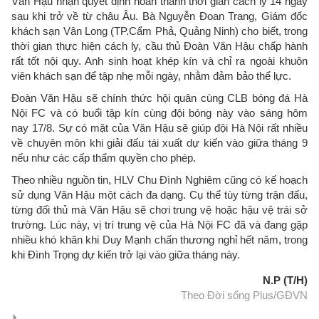
Văn Hậu nhận quyết định hoàn thành thời gian cách ly 14 ngày
sau khi trở về từ châu Âu. Bà Nguyễn Đoan Trang, Giám đốc
khách sạn Vân Long (TP.Cẩm Phả, Quảng Ninh) cho biết, trong
thời gian thực hiện cách ly, cầu thủ Đoàn Văn Hậu chấp hành
rất tốt nội quy. Anh sinh hoạt khép kín và chỉ ra ngoài khuôn
viên khách sạn để tập nhẹ mỗi ngày, nhằm đảm bảo thể lực.
Đoàn Văn Hậu sẽ chính thức hội quân cùng CLB bóng đá Hà
Nội FC và có buổi tập kín cùng đội bóng này vào sáng hôm
nay 17/8. Sự có mặt của Văn Hậu sẽ giúp đội Hà Nội rất nhiều
về chuyên môn khi giải đấu tái xuất dự kiến vào giữa tháng 9
nếu như các cấp thẩm quyền cho phép.
Theo nhiều nguồn tin, HLV Chu Đình Nghiêm cũng có kế hoạch
sử dụng Văn Hậu một cách đa dạng. Cụ thể tùy từng trận đấu,
từng đối thủ mà Văn Hậu sẽ chơi trung vệ hoặc hậu vệ trái sở
trường. Lúc này, vị trí trung vệ của Hà Nội FC đã và đang gặp
nhiều khó khăn khi Duy Mạnh chấn thương nghỉ hết năm, trong
khi Đình Trọng dự kiến trở lại vào giữa tháng này.
N.P (T/H)
Theo Đời sống Plus/GĐVN