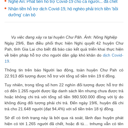
Nghệ An: Phát tiền hỗ trợ Covid-19 cho cả người... đã chết
Nhận tiền hỗ trợ dịch Covid-19, hộ nghèo phải trích tiền 'bồi
dưỡng' cán bộ
Vụ việc đang xảy ra tại huyện Chư Păh. Ảnh: Nông Nghiệp
Ngày 29/6, Ban điều phối thực hiện Nghị quyết 42 huyện Chư
Pah, tỉnh Gia Lai cho biết đã báo cáo kết quả triển khai thực hiện
về biện pháp hỗ trợ cho người dân gặp khó khăn do
dịch Covid-
19
.
Thông tin trên báo Người lao động, toàn huyện Chư Pah có
22.913 đối tượng được hỗ trợ với tổng số tiền trên 19 tỉ đồng.
Tuy nhiên, trong tổng số hơn 22 nghìn đối tượng được hỗ trợ thì
có đến 1.265 người được lập danh sách lên nhưng chưa được trả
hoặc không chi trả với tổng số tiền 980.500.000 đồng với lý do
không đúng đối tượng phải chi trả. Đến ngày 19/6, huyện đã chi
trả cho 21.648 người (đạt 94,4%) với số tiền trên 18 tỷ đồng.
Sở dĩ có tình trạng này là bởi qua rà soát, lãnh đạo huyện phát
hiện có tới 1.265 người đã chết, hoặc đi tù… tnhưng vẫn có tên