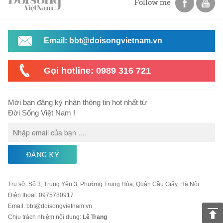
Follow me
Email: bbt@doisongvietnam.vn
Gọi hotline: 0989 316 721
Mời bạn đăng ký nhận thông tin hot nhất từ
Đời Sống Việt Nam !
ĐĂNG KÝ
Trụ sở
:
Số 3, Trung Yên 3, Phường Trung Hòa, Quận Cầu Giấy, Hà Nội
Điện thoại:
0975780917
Email
:
bbt@doisongvietnam.vn
Chịu trách nhiệm nội dung:
Lê Trang