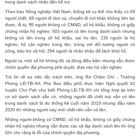
trong danh sách nhận tiền hỗ trợ.
Theo báo Nông nghiệp Việt Nam, thống kê cụ thể cho thấy có 69
người chết; 68 người đi làm xa, chuyển đi nơi khác không liên lạc
được, đi tù; 95 người không có CMND, sổ hộ khẩu, không có giấy
chứng nhận hộ nghèo; 503 người có tên trong danh sách nhưng
không có tên trong sổ hộ khẩu, sai họ tên; 236 người là hộ
nghèo, hộ cận nghèo trùng tên, trùng với đối tượng người có
công, bảo trợ xã hội; 294 người là nhân khẩu đã tách khỏi hộ.
Ngoài ra, một số hộ không đủ và đúng điều kiện nhưng vẫn được
chính quyền địa phương phê duyệt, đưa vào hộ cận nghèo.
Trả lời về sự việc tắc trách trên, ông Rơ Châm Ghí - Trưởng
Phòng LĐ-TB-XH, Phó Ban điều phối thực hiện Nghị quyết 42
huyện Chư Pah cho biết Phòng LĐ-TB-XH chỉ tổng hợp lại trên
cơ sở danh sách sẵn có, những người đã chết mà vẫn có tên
trong danh sách là do thống kê cuối năm 2019 nhưng đầu năm
2020 thì những người này mới chết nên vẫn có tên.
Những người không có CMND, sổ hộ khẩu, không có giấy chứng
nhận hộ nghèo nhưng vẫn được các xã lập danh sách lên thì ông
Ghí cho rằng là lỗi của chính quyền địa phương.