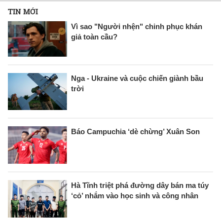
TIN MỚI
Vì sao "Người nhện" chinh phục khán
giả toàn cầu?
Nga - Ukraine và cuộc chiến giành bầu
trời
Báo Campuchia ‘dè chừng’ Xuân Son
Hà Tĩnh triệt phá đường dây bán ma túy
‘cỏ’ nhắm vào học sinh và công nhân