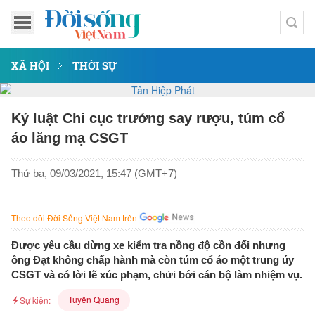
XÃ HỘI
THỜI SỰ
Kỷ luật Chi cục trưởng say rượu, túm cổ
áo lăng mạ CSGT
Thứ ba, 09/03/2021, 15:47 (GMT+7)
Theo dõi Đời Sống Việt Nam trên
Được yêu cầu dừng xe kiểm tra nồng độ cồn đối nhưng
ông Đạt không chấp hành mà còn túm cổ áo một trung úy
CSGT và có lời lẽ xúc phạm, chửi bới cán bộ làm nhiệm vụ.
Tuyên Quang
Sự kiện: