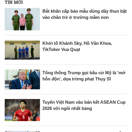
TIN MỚI
Bắt khẩn cấp bảo mẫu dùng dây thun bật
vào chân trẻ ở trường mầm non
Khởi tố Khánh Sky, Hồ Văn Khoa,
TikToker Vua Quạt
Tổng thống Trump gọi bầu cử Mỹ là 'mớ
hỗn độn', dọa trừng phạt Thụy Sĩ
Tuyển Việt Nam vào bán kết ASEAN Cup
2026 với ngôi nhất bảng