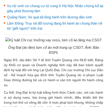
Vụ nữ sinh rơi chung cư tử vong ở Hà Nội: Nhân chứng kể lại
giây phút thương tâm
Quảng Nam: Xe quá tải lộng hành trên đường dân sinh
Lâm Đồng: Truy nã đối tượng đang thi hành án chung thân về
tội "giết người" trốn trại
Ông Đạt (áo đen) túm cổ áo một trung úy CSGT. Ảnh: Báo
ĐSPL
Ngày 9/3, đại diện Sở Y tế tỉnh Tuyên Quang cho NLĐ biết, Đảng
ủy Khối cơ quan và Doanh nghiệp tỉnh này đã ban hành quyết
định kỷ luật đối với ông Lại Quốc Đạt, Chi cục trưởng Chi cục Dân
số - Kế hoạch hóa gia đình tỉnh Tuyên Quang do vi phạm Luật
Giao thông đường bộ và có hành vi cản trở người thi hành công
vụ.
Cụ thể, ông Đạt bị kỷ luật bằng hình thức Cảnh cáo, với các hành
vi sử dụng rượu, bia trong giờ hành chính; điều khiển ôtô khi
trong hơi thở có nồng độ cồn ở mức phạt kịch khung; không chấp