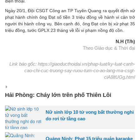
điện thoại.
Ngày 20/1, Đội CSGT Công an TP Tuyên Quang ra quyết định xử
phạt hành chính ông Đạt số tiền 3 triệu đồng về hành vi cản trở
người thi hành công vụ. Bên cạnh đó, ông Đạt còn bị xử phạt 35
triệu đồng, tước GPLX 23 tháng về lỗi vi phạm nồng độ cồn.
N.H (T/h)
Theo Giáo dục & Thời đại
Link báo gốc: https://giaoducthoidai.vn/phap-luat/ky-luat-canh-
cao-chi-cuc-truong-say-ruou-tum-co-ao-lang-ma-csgt-
ciA8ltUGg.html
Hải Phòng: Cháy lớn trên phố Thiên Lôi
Nữ sinh lớp 10 tử vong bất thường nghi
do rơi từ tầng cao
Quảng Ninh: Phạt 15 triệu quán karaoke