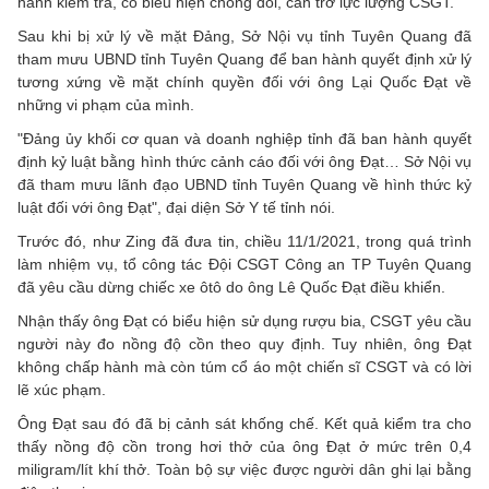
hành kiểm tra, có biểu hiện chống đối, cản trở lực lượng CSGT.
Sau khi bị xử lý về mặt Đảng, Sở Nội vụ tỉnh Tuyên Quang đã
tham mưu UBND tỉnh Tuyên Quang để ban hành quyết định xử lý
tương xứng về mặt chính quyền đối với ông Lại Quốc Đạt về
những vi phạm của mình.
"Đảng ủy khối cơ quan và doanh nghiệp tỉnh đã ban hành quyết
định kỷ luật bằng hình thức cảnh cáo đối với ông Đạt… Sở Nội vụ
đã tham mưu lãnh đạo UBND tỉnh Tuyên Quang về hình thức kỷ
luật đối với ông Đạt", đại diện Sở Y tế tỉnh nói.
Trước đó, như Zing đã đưa tin, chiều 11/1/2021, trong quá trình
làm nhiệm vụ, tổ công tác Đội CSGT Công an TP Tuyên Quang
đã yêu cầu dừng chiếc xe ôtô do ông Lê Quốc Đạt điều khiển.
Nhận thấy ông Đạt có biểu hiện sử dụng rượu bia, CSGT yêu cầu
người này đo nồng độ cồn theo quy định. Tuy nhiên, ông Đạt
không chấp hành mà còn túm cổ áo một chiến sĩ CSGT và có lời
lẽ xúc phạm.
Ông Đạt sau đó đã bị cảnh sát khống chế. Kết quả kiểm tra cho
thấy nồng độ cồn trong hơi thở của ông Đạt ở mức trên 0,4
miligram/lít khí thở. Toàn bộ sự việc được người dân ghi lại bằng