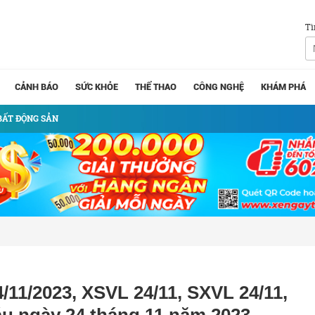
Tì
CẢNH BÁO
SỨC KHỎE
THỂ THAO
CÔNG NGHỆ
KHÁM PHÁ
BẤT ĐỘNG SẢN
/11/2023, XSVL 24/11, SXVL 24/11,