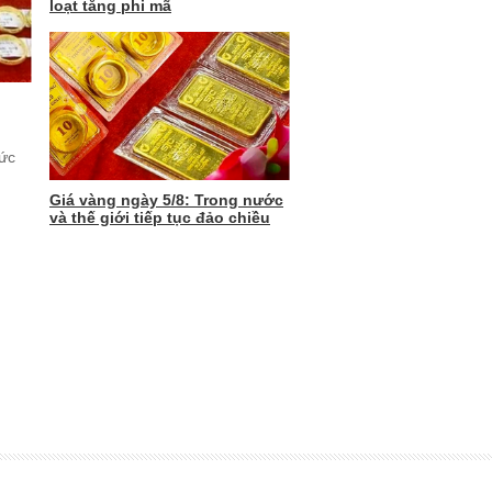
loạt tăng phi mã
mức
Giá vàng ngày 5/8: Trong nước
và thế giới tiếp tục đảo chiều