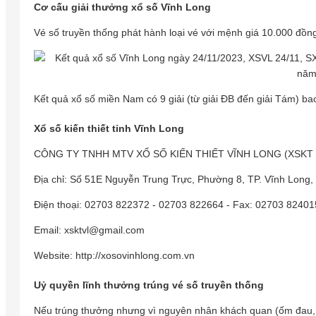
Cơ cấu giải thưởng xổ số Vĩnh Long
Vé số truyền thống phát hành loại vé với mệnh giá 10.000 đồng
Kết quả xổ số miền Nam có 9 giải (từ giải ĐB đến giải Tám) b
Xổ số kiến thiết tỉnh Vĩnh Long
CÔNG TY TNHH MTV XỔ SỐ KIẾN THIẾT VĨNH LONG (XSKT
Địa chỉ: Số 51E Nguyễn Trung Trực, Phường 8, TP. Vĩnh Long,
Điện thoại: 02703 822372 - 02703 822664 - Fax: 02703 82401
Email: xsktvl@gmail.com
Website: http://xosovinhlong.com.vn
Uỷ quyền lĩnh thưởng trúng vé số truyền thống
Nếu trúng thưởng nhưng vì nguyên nhân khách quan (ốm đau, bện