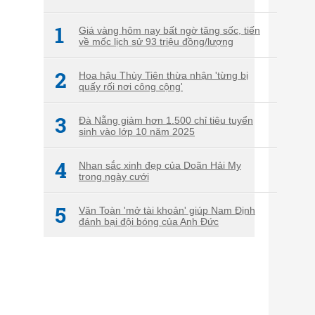
1
Giá vàng hôm nay bất ngờ tăng sốc, tiến
về mốc lịch sử 93 triệu đồng/lượng
2
Hoa hậu Thùy Tiên thừa nhận 'từng bị
quấy rối nơi công cộng'
3
Đà Nẵng giảm hơn 1.500 chỉ tiêu tuyển
sinh vào lớp 10 năm 2025
4
Nhan sắc xinh đẹp của Doãn Hải My
trong ngày cưới
5
Văn Toàn 'mở tài khoản' giúp Nam Định
đánh bại đội bóng của Anh Đức