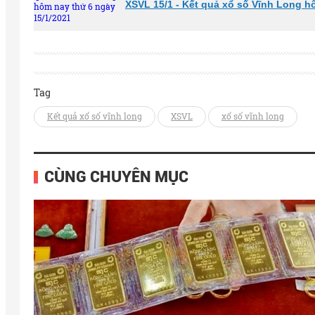
XSVL 15/1 - Kết quả xổ số Vĩnh Long h
Tag
Kết quả xổ số vĩnh long
XSVL
xổ số vĩnh long
CÙNG CHUYÊN MỤC