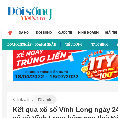
XÃ HỘI
ĐỜI SỐNG
QUỐC TẾ
KINH DOANH
GIẢI TRÍ
DOANH NGHIỆP - DOANH NHÂN
TIÊU DÙNG
TÀI CHÍNH
Kinh doanh
Tài chính
Kết quả xổ số Vĩnh Long ngày 24