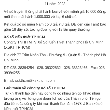
Vé số truyền thống phát hành loại vé với mệnh giá 10.000 đồng,
mỗi tỉnh phát hành 1.000.000 vé loại 6 chữ số.
Kết quả xổ số miền Nam có 9 giải (từ giải ĐB đến giải Tám) bao
gồm 18 dãy số, tương đương với 18 lần quay thưởng.
Xổ số kiến thiết TP.HCM
Công ty TNHH MTV Xổ Số Kiến Thiết Thành phố Hồ Chí Minh
(XSKT TPHCM)
Địa chỉ: 77 Trần Nhân Tôn - Phường 9 - Quận 5 - Thành phố Hồ
Chí Minh.
ĐT: 028. 38394254 - 028. 38322832 - 028. 38323466 - Fax: 028.
38394255.
Email: xskthcm@xskthcm.com
Giới thiệu về công ty Xổ số TP.HCM
Từ khi thành lập đến nay công ty có nhiều tên gọi khác nhau
tương ứng với từng giai đoạn lịch sử của Thành phố. Tên gọi
đầu tiên của công ty khi mới thành lập năm 1978 là Ban xổ số
kiến thiết TP.HCM