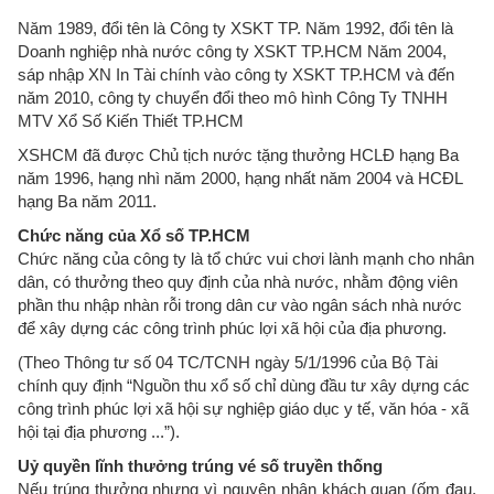
Năm 1989, đổi tên là Công ty XSKT TP. Năm 1992, đổi tên là
Doanh nghiệp nhà nước công ty XSKT TP.HCM Năm 2004,
sáp nhập XN In Tài chính vào công ty XSKT TP.HCM và đến
năm 2010, công ty chuyển đổi theo mô hình Công Ty TNHH
MTV Xổ Số Kiến Thiết TP.HCM
XSHCM đã được Chủ tịch nước tặng thưởng HCLĐ hạng Ba
năm 1996, hạng nhì năm 2000, hạng nhất năm 2004 và HCĐL
hạng Ba năm 2011.
Chức năng của Xổ số TP.HCM
Chức năng của công ty là tổ chức vui chơi lành mạnh cho nhân
dân, có thưởng theo quy định của nhà nước, nhằm động viên
phần thu nhập nhàn rỗi trong dân cư vào ngân sách nhà nước
để xây dựng các công trình phúc lợi xã hội của địa phương.
(Theo Thông tư số 04 TC/TCNH ngày 5/1/1996 của Bộ Tài
chính quy định “Nguồn thu xổ số chỉ dùng đầu tư xây dựng các
công trình phúc lợi xã hội sự nghiệp giáo dục y tế, văn hóa - xã
hội tại địa phương ...”).
Uỷ quyền lĩnh thưởng trúng vé số truyền thống
Nếu trúng thưởng nhưng vì nguyên nhân khách quan (ốm đau,