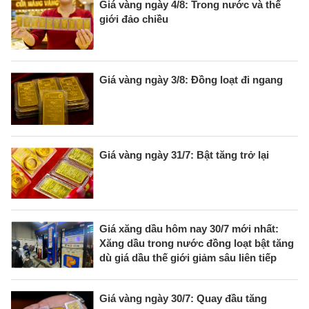
Giá vàng ngày 4/8: Trong nước và thế
giới đảo chiều
Giá vàng ngày 3/8: Đồng loạt đi ngang
Giá vàng ngày 31/7: Bật tăng trở lại
Giá xăng dầu hôm nay 30/7 mới nhất:
Xăng dầu trong nước đồng loạt bật tăng
dù giá dầu thế giới giảm sâu liên tiếp
Giá vàng ngày 30/7: Quay đầu tăng