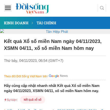
KINH DOANH
TÀI CHÍNH
Kết quả Xổ số miền Nam ngày 04/11/2023,
XSMN 04/11, xổ số miền Nam hôm nay
Thứ bảy, 04/11/2023, 06:54 (GMT+7)
Theo dõi Đời Sống Việt Nam trên
Hãy cùng cập nhật nhanh nhất Kết quả Xổ số miền Nam
ngày 04/11/2023, XSMN 04/11, xổ số miền Nam hôm nay.
kết quả xổ số
Sự kiện: