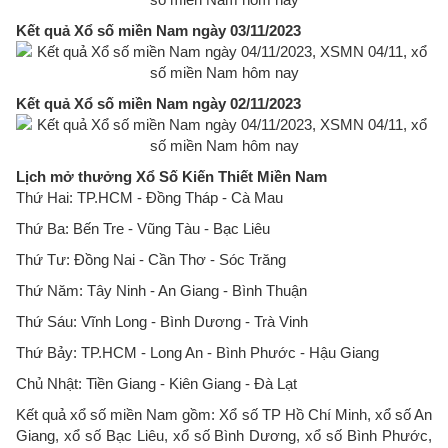
Kết quả Xổ số miền Nam ngày 03/11/2023
Kết quả Xổ số miền Nam ngày 02/11/2023
Lịch mở thưởng Xổ Số Kiến Thiết Miền Nam
Thứ Hai: TP.HCM - Đồng Tháp - Cà Mau
Thứ Ba: Bến Tre - Vũng Tàu - Bạc Liêu
Thứ Tư: Đồng Nai - Cần Thơ - Sóc Trăng
Thứ Năm: Tây Ninh - An Giang - Bình Thuận
Thứ Sáu: Vĩnh Long - Bình Dương - Trà Vinh
Thứ Bảy: TP.HCM - Long An - Bình Phước - Hậu Giang
Chủ Nhật: Tiền Giang - Kiên Giang - Đà Lạt
Kết quả xổ số miền Nam gồm: Xổ số TP Hồ Chí Minh, xổ số An
Giang, xổ số Bạc Liêu, xổ số Bình Dương, xổ số Bình Phước,