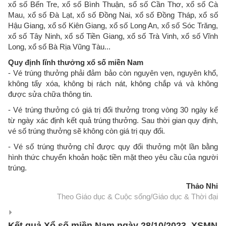
xổ số Bến Tre, xổ số Bình Thuận, sổ số Cần Thơ, xổ số Cà
Mau, xổ số Đà Lạt, xổ số Đồng Nai, xổ số Đồng Tháp, xổ số
Hậu Giang, xổ số Kiên Giang, xổ số Long An, xổ số Sóc Trăng,
xổ số Tây Ninh, xổ số Tiền Giang, xổ số Trà Vinh, xổ số Vĩnh
Long, xổ số Bà Rịa Vũng Tàu...
Quy định lĩnh thưởng xổ số miền Nam
- Vé trúng thưởng phải đảm bảo còn nguyên vẹn, nguyên khổ,
không tẩy xóa, không bị rách nát, không chắp vá và không
được sửa chữa thông tin.
- Vé trúng thưởng có giá trị đổi thưởng trong vòng 30 ngày kể
từ ngày xác định kết quả trúng thưởng. Sau thời gian quy định,
vé số trúng thưởng sẽ không còn giá trị quy đổi.
- Vé số trúng thưởng chỉ được quy đổi thưởng một lần bằng
hình thức chuyển khoản hoặc tiền mặt theo yêu cầu của người
trúng.
Thảo Nhi
Theo Giáo dục & Cuộc sống/Giáo dục & Thời đại
Kết quả Xổ số miền Nam ngày 28/10/2023, XSMN