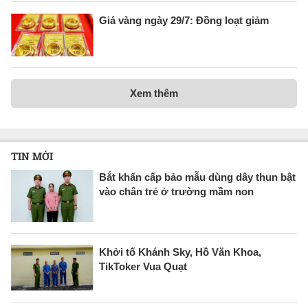
Giá vàng ngày 29/7: Đồng loạt giảm
Xem thêm
TIN MỚI
Bắt khẩn cấp bảo mẫu dùng dây thun bật
vào chân trẻ ở trường mầm non
Khởi tố Khánh Sky, Hồ Văn Khoa,
TikToker Vua Quạt