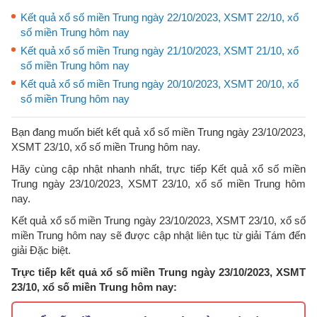
Kết quả xổ số miền Trung ngày 22/10/2023, XSMT 22/10, xổ
số miền Trung hôm nay
Kết quả xổ số miền Trung ngày 21/10/2023, XSMT 21/10, xổ
số miền Trung hôm nay
Kết quả xổ số miền Trung ngày 20/10/2023, XSMT 20/10, xổ
số miền Trung hôm nay
Bạn đang muốn biết kết quả xổ số miền Trung ngày 23/10/2023,
XSMT 23/10, xổ số miền Trung hôm nay.
Hãy cùng cập nhật nhanh nhất, trực tiếp Kết quả xổ số miền
Trung ngày 23/10/2023, XSMT 23/10, xổ số miền Trung hôm
nay.
Kết quả xổ số miền Trung ngày 23/10/2023, XSMT 23/10, xổ số
miền Trung hôm nay sẽ được cập nhật liên tục từ giải Tám đến
giải Đặc biệt.
Trực tiếp kết quả xổ số miền Trung ngày 23/10/2023, XSMT
23/10, xổ số miền Trung hôm nay: