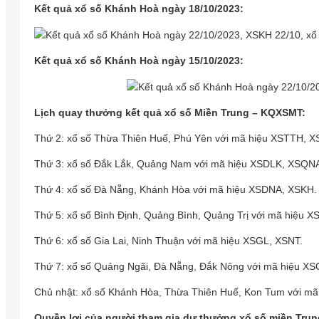
Kết quả xổ số Khánh Hoà ngày 18/10/2023:
Kết quả xổ số Khánh Hoà ngày 15/10/2023:
Lịch quay thưởng kết quả xổ số Miền Trung – KQXSMT:
Thứ 2: xổ số Thừa Thiên Huế, Phú Yên với mã hiệu XSTTH, X
Thứ 3: xổ số Đắk Lắk, Quảng Nam với mã hiệu XSDLK, XSQN
Thứ 4: xổ số Đà Nẵng, Khánh Hòa với mã hiệu XSDNA, XSKH.
Thứ 5: xổ số Bình Định, Quảng Bình, Quảng Trị với mã hiệu 
Thứ 6: xổ số Gia Lai, Ninh Thuận với mã hiệu XSGL, XSNT.
Thứ 7: xổ số Quảng Ngãi, Đà Nẵng, Đắk Nông với mã hiệu 
Chủ nhật: xổ số Khánh Hòa, Thừa Thiên Huế, Kon Tum với m
Quyền lợi của người tham gia dự thưởng xổ số miền Trun