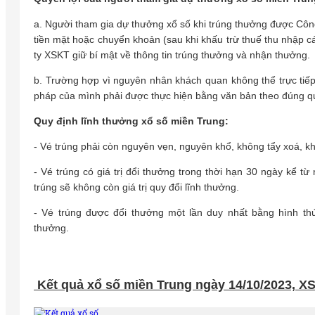
a. Người tham gia dự thưởng xổ số khi trúng thưởng được Công 
tiền mặt hoặc chuyển khoản (sau khi khấu trừ thuế thu nhập 
ty XSKT giữ bí mật về thông tin trúng thưởng và nhận thưởng.
b. Trường hợp vì nguyên nhân khách quan không thể trực tiếp
pháp của mình phải được thực hiện bằng văn bản theo đúng q
Quy định lĩnh thưởng xổ số miền Trung:
- Vé trúng phải còn nguyên vẹn, nguyên khổ, không tẩy xoá, k
- Vé trúng có giá trị đổi thưởng trong thời hạn 30 ngày kể từ
trúng sẽ không còn giá trị quy đổi lĩnh thưởng.
- Vé trúng được đổi thưởng một lần duy nhất bằng hình th
thưởng.
Kết quả xổ số miền Trung ngày 14/10/2023, X