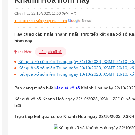
Khánh Hoà hôm nay
Chủ nhật, 22/10/2023, 11:00 (GMT+7)
Theo dõi Đời Sống Việt Nam trên
Hãy cùng cập nhật nhanh nhất, trực tiếp kết quả xổ số K
hôm nay.
kết quả xổ số
Sự kiện:
Kết quả xổ số miền Trung ngày 21/10/2023, XSMT 21/10, xổ
Kết quả xổ số miền Trung ngày 20/10/2023, XSMT 20/10, xổ
Kết quả xổ số miền Trung ngày 19/10/2023, XSMT 19/10, xổ
Bạn đang muốn biết
kết quả xổ số
Khánh Hoà ngày 22/10/2023
Kết quả xổ số Khánh Hoà ngày 22/10/2023, XSKH 22/10, xổ số
biệt.
Trực tiếp kết quả xổ số Khánh Hoà ngày 22/10/2023, XSKH