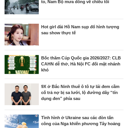
to, Nam Bộ mưa dông về chiều tối
Hot girl đài Hồ Nam sụp đổ hình tượng
sau show thực tế
Bốc thăm Cúp Quốc gia 2026/2027: CLB
CAHN dễ thở, Hà Nội FC đối mặt nhánh
khó
9X ở Bắc Ninh thuê ô tô tự lái đem cầm
cố trả nợ bị sa lưới, lộ đường dây “tín
dụng đen” phía sau
Tình hình ở Ukraine sau các đòn tấn
công của Nga khiến phương Tây hoảng