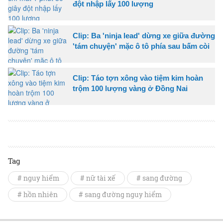
đột nhập lấy 100 lượng
Clip: Ba 'ninja lead' dừng xe giữa đường
'tám chuyện' mặc ô tô phía sau bấm còi
Clip: Táo tợn xông vào tiệm kim hoàn
trộm 100 lượng vàng ở Đồng Nai
Tag
# nguy hiểm
# nữ tài xế
# sang đường
# hồn nhiên
# sang đường nguy hiểm