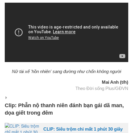
Nữ tài xế 'hồn nhiên' sang đường như chốn không người
Mai Anh (t/h)
Theo Đời sống Plus/GĐVN
Clip: Phẫn nộ thanh niên đánh bạn gái dã man,
dọa giết trong đêm
CLIP: Siêu trộm chỉ mất 1 phút 30 giây