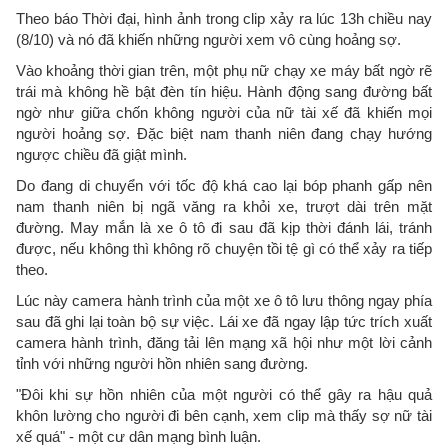
Theo báo Thời đại, hình ảnh trong clip xảy ra lúc 13h chiều nay
(8/10) và nó đã khiến những người xem vô cùng hoảng sợ.
Vào khoảng thời gian trên, một phụ nữ chạy xe máy bất ngờ rẽ
trái mà không hề bật đèn tín hiệu. Hành động sang đường bất
ngờ như giữa chốn không người của nữ tài xế đã khiến mọi
người hoảng sợ. Đặc biệt nam thanh niên đang chạy hướng
ngược chiều đã giật mình.
Do đang di chuyển với tốc độ khá cao lại bóp phanh gấp nên
nam thanh niên bị ngã văng ra khỏi xe, trượt dài trên mặt
đường. May mắn là xe ô tô đi sau đã kịp thời đánh lái, tránh
được, nếu không thì không rõ chuyện tồi tệ gì có thể xảy ra tiếp
theo.
Lúc này camera hành trình của một xe ô tô lưu thông ngay phía
sau đã ghi lại toàn bộ sự việc. Lái xe đã ngay lập tức trích xuất
camera hành trình, đăng tải lên mạng xã hội như một lời cảnh
tỉnh với những người hồn nhiên sang đường.
"Đôi khi sự hồn nhiên của một người có thể gây ra hậu quả
khôn lường cho người đi bên cạnh, xem clip mà thấy sợ nữ tài
xế quá" - một cư dân mạng bình luận.