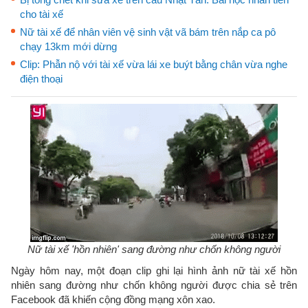
cho tài xế
Nữ tài xế để nhân viên vệ sinh vật vã bám trên nắp ca pô
chạy 13km mới dừng
Clip: Phẫn nộ với tài xế vừa lái xe buýt bằng chân vừa nghe
điện thoại
Nữ tài xế 'hồn nhiên' sang đường như chốn không người
Ngày hôm nay, một đoạn clip ghi lại hình ảnh nữ tài xế hồn
nhiên sang đường như chốn không người được chia sẻ trên
Facebook đã khiến cộng đồng mạng xôn xao.