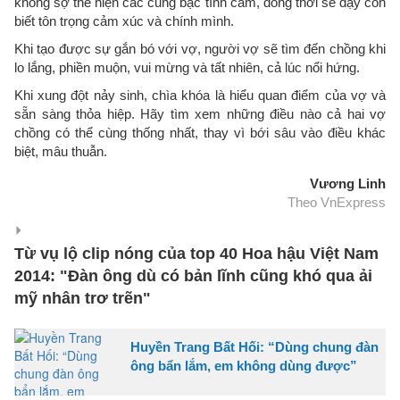
không sợ thể hiện các cung bậc tình cảm, đồng thời sẽ dạy con
biết tôn trọng cảm xúc và chính mình.
Khi tạo được sự gắn bó với vợ, người vợ sẽ tìm đến chồng khi
lo lắng, phiền muộn, vui mừng và tất nhiên, cả lúc nổi hứng.
Khi xung đột nảy sinh, chìa khóa là hiểu quan điểm của vợ và
sẵn sàng thỏa hiệp. Hãy tìm xem những điều nào cả hai vợ
chồng có thể cùng thống nhất, thay vì bới sâu vào điều khác
biệt, mâu thuẫn.
Vương Linh
Theo VnExpress
Từ vụ lộ clip nóng của top 40 Hoa hậu Việt Nam
2014: "Đàn ông dù có bản lĩnh cũng khó qua ải
mỹ nhân trơ trẽn"
Huyền Trang Bất Hối: “Dùng chung đàn
ông bẩn lắm, em không dùng được”