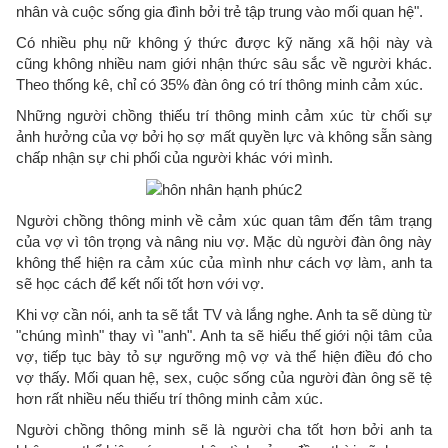
nhân và cuộc sống gia đình bởi trẻ tập trung vào mối quan hệ".
Có nhiều phụ nữ không ý thức được kỹ năng xã hội này và
cũng không nhiều nam giới nhận thức sâu sắc về người khác.
Theo thống kê, chỉ có 35% đàn ông có trí thông minh cảm xúc.
Những người chồng thiếu trí thông minh cảm xúc từ chối sự
ảnh hưởng của vợ bởi họ sợ mất quyền lực và không sẵn sàng
chấp nhận sự chi phối của người khác với mình.
Người chồng thông minh về cảm xúc quan tâm đến tâm trạng
của vợ vì tôn trọng và nâng niu vợ. Mặc dù người đàn ông này
không thể hiện ra cảm xúc của mình như cách vợ làm, anh ta
sẽ học cách để kết nối tốt hơn với vợ.
Khi vợ cần nói, anh ta sẽ tắt TV và lắng nghe. Anh ta sẽ dùng từ
"chúng mình" thay vì "anh". Anh ta sẽ hiểu thế giới nội tâm của
vợ, tiếp tục bày tỏ sự ngưỡng mộ vợ và thể hiện điều đó cho
vợ thấy. Mối quan hệ, sex, cuộc sống của người đàn ông sẽ tệ
hơn rất nhiều nếu thiếu trí thông minh cảm xúc.
Người chồng thông minh sẽ là người cha tốt hơn bởi anh ta