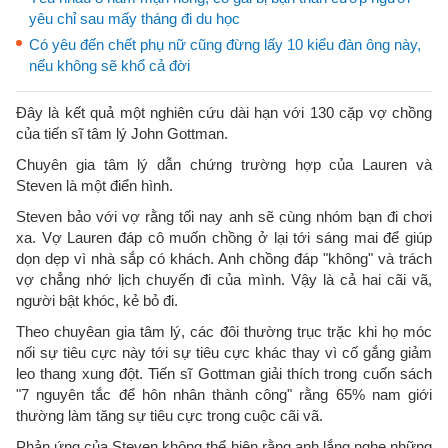
yêu chỉ sau mấy tháng đi du học
Có yêu đến chết phụ nữ cũng đừng lấy 10 kiểu đàn ông này,
nếu không sẽ khổ cả đời
Đây là kết quả một nghiên cứu dài hạn với 130 cặp vợ chồng
của tiến sĩ tâm lý John Gottman.
Chuyên gia tâm lý dẫn chứng trường hợp của Lauren và
Steven là một điển hình.
Steven bảo với vợ rằng tối nay anh sẽ cùng nhóm bạn đi chơi
xa. Vợ Lauren đáp cô muốn chồng ở lại tới sáng mai để giúp
dọn dẹp vì nhà sắp có khách. Anh chồng đáp "không" và trách
vợ chẳng nhớ lịch chuyến đi của mình. Vậy là cả hai cãi vã,
người bật khóc, kẻ bỏ đi.
Theo chuyêan gia tâm lý, các đôi thường trục trặc khi họ móc
nối sự tiêu cực này tới sự tiêu cực khác thay vì cố gắng giảm
leo thang xung đột. Tiến sĩ Gottman giải thích trong cuốn sách
"7 nguyên tắc để hôn nhân thành công" rằng 65% nam giới
thường làm tăng sự tiêu cực trong cuộc cãi vã.
Phản ứng của Steven không thể hiện rằng anh lắng nghe những