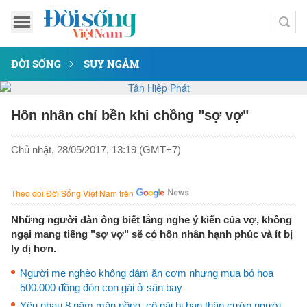
ĐỜI SỐNG
SUY NGẪM
Hôn nhân chỉ bền khi chồng "sợ vợ"
Chủ nhật, 28/05/2017, 13:19 (GMT+7)
Theo dõi Đời Sống Việt Nam trên
Những người đàn ông biết lắng nghe ý kiến của vợ, không
ngại mang tiếng "sợ vợ" sẽ có hôn nhân hạnh phúc và ít bị
ly dị hơn.
Người mẹ nghèo không dám ăn cơm nhưng mua bó hoa
500.000 đồng đón con gái ở sân bay
Yêu nhau 8 năm mặn nồng, cô gái bị bạn thân cướp người