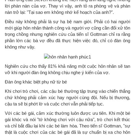
lời phàn nàn của vợ. Thay vì vậy, anh tỏ ra phòng vệ và phàn
nàn trở lại: "Tại sao em không nhớ kế hoạch của anh?".
Điều này không phải là sự hạ bệ nam giới. Phải có hai người
mới giúp hôn nhân thành công và người vợ cũng cần đối xử tôn
trọng chồng nhưng nghiên cứu của tiến sĩ Gottman chỉ ra rằng
phần lớn các bà vợ đều đã thực hiện việc đó, chỉ có đàn ông
không như vậy.
Nghiên cứu cho thấy 81% khả năng một cuộc hôn nhân sẽ tan
vỡ khi người đàn ông không chịu nghe ý kiến của vợ.
Đàn ông khác biệt phụ nữ từ bé
Khi chơi trò chơi, các cậu bé thường tập trung vào chiến thắng
chứ không phải cảm xúc hay người cùng đội. Nếu bị thương,
cậu ta sẽ bị phớt lờ và cuộc chơi vẫn phải tiếp tục.
Với các bé gái, cảm xúc thường luôn được ưu tiên. Khi một bé
gái khóc và nói "tớ không chơi với cậu nữa", trò chơi kết thúc
và chỉ bắt đầu lại khi các bé làm hòa. Theo tiến sĩ Gottman, "sự
thật là cuộc chơi của các bé gái đã là sự chuẩn bị xa cho hôn