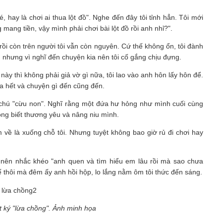
, hay là chơi ai thua lột đồ". Nghe đến đây tôi tỉnh hẳn. Tôi mới
ang tiền, vậy mình phải chơi bài lột đồ rồi anh nhỉ?".
 rồi còn trên người tôi vẫn còn nguyên. Cứ thế không ổn, tôi đành
t, nhưng vì nghĩ đến chuyện kia nên tôi cố gắng chịu đựng.
 này thì không phải giả vờ gì nữa, tôi lao vào anh hôn lấy hôn để.
a hết và chuyện gì đến cũng đến.
 chú "cừu non". Nghĩ rằng một đứa hư hỏng như mình cuối cùng
ng biết thương yêu và nâng niu mình.
 về là xuống chỗ tôi. Nhưng tuyệt không bao giờ rủ đi chơi hay
nên nhắc khéo "anh quen và tìm hiểu em lâu rồi mà sao chưa
 thôi mà đêm ấy anh hồi hộp, lo lắng nằm ôm tôi thức đến sáng.
 ký "lừa chồng". Ảnh minh họa