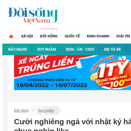
XÃ HỘI
ĐỜI SỐNG
QUỐC TẾ
KINH DOANH
GIẢI TRÍ
BÃO MẠNG
SUY NGẪM
XEM - ĂN - CHƠI
MẸ VÀ BÉ
Đời sống
Suy ngẫm
Cười nghiêng ngả với nhật ký h