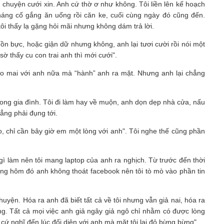
 chuyện cưới xin. Anh cứ thờ ơ như không. Tôi liền lên kế hoạch
háng cố gắng ăn uống rồi căn ke, cuối cùng ngày đó cũng đến.
i thấy lạ gặng hỏi mãi nhưng không dám trả lời.
ồn bực, hoặc giận dữ nhưng không, anh lại tươi cười rồi nói một
ờ thấy cu con trai anh thì mới cưới".
hảo mai với anh nữa mà “hành” anh ra mặt. Nhưng anh lại chẳng
 trong gia đình. Tôi đi làm hay về muộn, anh dọn dẹp nhà cửa, nấu
hẳng phải đụng tới.
, chỉ cần bây giờ em một lòng với anh". Tôi nghe thế cũng phần
gì làm nên tôi mang laptop của anh ra nghịch. Từ trước đến thời
ng hôm đó anh không thoát facebook nên tôi tò mò vào phần tin
uyện. Hóa ra anh đã biết tất cả về tôi nhưng vẫn giả nai, hóa ra
ng. Tất cả mọi việc anh giả ngây giả ngô chỉ nhằm có được lòng
, cứ nghĩ đến lúc đối diện với anh mà mặt tôi lại đỏ bừng bừng".