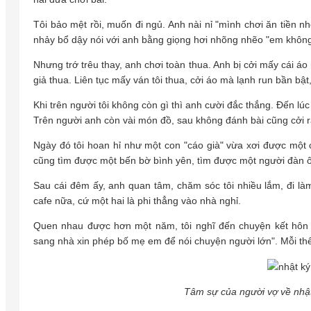
Tôi bảo mệt rồi, muốn đi ngủ. Anh nài nỉ "mình chơi ăn tiền nhé
nhảy bổ dậy nói với anh bằng giọng hơi nhõng nhẽo "em không m
Nhưng trớ trêu thay, anh chơi toàn thua. Anh bị cởi mấy cái áo
giả thua. Liên tục mấy ván tôi thua, cởi áo mà lạnh run bần bậ
Khi trên người tôi không còn gì thì anh cười đắc thắng. Đến lúc
Trên người anh còn vài món đồ, sau không đánh bài cũng cởi r
Ngày đó tôi hoan hỉ như một con "cáo già" vừa xơi được một
cũng tìm được một bến bờ bình yên, tìm được một người đàn ô
Sau cái đêm ấy, anh quan tâm, chăm sóc tôi nhiều lắm, đi làm
cafe nữa, cứ một hai là phi thẳng vào nhà nghỉ.
Quen nhau được hơn một năm, tôi nghĩ đến chuyện kết hôn 
sang nhà xin phép bố mẹ em để nói chuyện người lớn". Mỗi thế
Tâm sự của người vợ về nhật