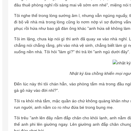
đâu thuê phòng nghỉ rồi sáng mai về sớm em nhé", miệng nói t
Tôi nghe thế trong lòng sướng âm ỉ, nhưng vẫn ngúng nguẩy, t
đi bộ về nhà mà trong lòng cũng lo nơm nớp vì sợ đường vắng
phục rồi hứa như bao gã đàn ông khác "anh hứa sẽ không làm gì 
Tôi im lặng, chưa kịp nói gì thì anh đã quay xe vào nhà nghỉ. 
chẳng nói chẳng rằng, phi vào nhà vệ sinh, chẳng biết làm gì ng
xuống nền nhà. Tôi hỏi "làm gì?" thì trả lời "anh ngủ dưới đây"
Nhật ký lừa chồng khiến mọi ngư
Đến lúc này thì tôi chán hẳn, vào phòng tắm mà trong đầu n
gà gô này vào đời nhỉ?".
Tôi ra khỏi nhà tắm, mặc quần áo chứ không quàng khăn như 
run người, anh nằm co ro như đứa bé trong bụng mẹ.
Tôi trêu "anh lên đây nằm đắp chăn cho khỏi lạnh, anh nằm đấ
thế anh phi lên giường ngay. Lên giường anh đắp chăn chung
hai đứa chơi bài.