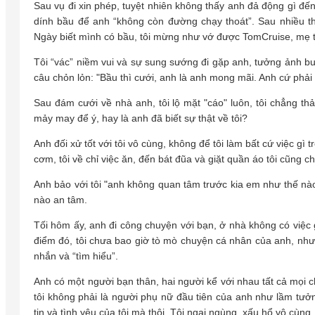
Sau vụ đi xin phép, tuyệt nhiên không thấy anh đả động gì đến
dính bầu để anh “không còn đường chạy thoát”. Sau nhiều t
Ngày biết mình có bầu, tôi mừng như vớ được TomCruise, mẹ tô
Tôi “vác” niềm vui và sự sung sướng đi gặp anh, tưởng ảnh bu
câu chỏn lỏn: "Bầu thì cưới, anh là anh mong mãi. Anh cứ phải s
Sau đám cưới về nhà anh, tôi lộ mặt "cáo" luôn, tôi chẳng t
mảy may để ý, hay là anh đã biết sự thật về tôi?
Anh đối xử tốt với tôi vô cùng, không để tôi làm bất cứ việc gì
cơm, tôi về chỉ việc ăn, đến bát đũa và giặt quần áo tôi cũng c
Anh bảo với tôi "anh không quan tâm trước kia em như thế nào
nào an tâm.
Tối hôm ấy, anh đi công chuyện với bạn, ở nhà không có việc 
điểm đó, tôi chưa bao giờ tò mò chuyện cá nhân của anh, như
nhắn và “tìm hiểu”.
Anh có một người bạn thân, hai người kể với nhau tất cả mọi ch
tôi không phải là người phụ nữ đầu tiên của anh như lầm tưở
tin và tình yêu của tôi mà thôi. Tôi ngại ngùng, xấu hổ vô cùng