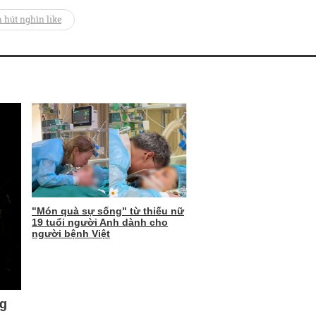
 hút nghìn like
"Món quà sự sống" từ thiếu nữ
19 tuổi người Anh dành cho
người bệnh Việt
ng