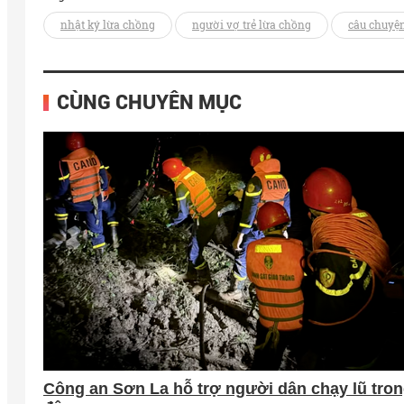
nhật ký lừa chồng
người vợ trẻ lừa chồng
câu chuyện
CÙNG CHUYÊN MỤC
Công an Sơn La hỗ trợ người dân chạy lũ tro