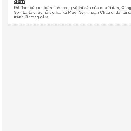
đêm
Để đảm bảo an toàn tính mạng và tài sản của người dân, Côn
Sơn La tổ chức hỗ trợ hai xã Muội Nọi, Thuận Châu di dời tài s
tránh lũ trong đêm.