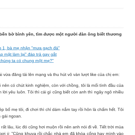
 bến bờ bình yên, tìm được một người đàn ông biết thương
lớp 1, bà mẹ nhận "mưa gạch đá"
p mặt làm lại" đáp trả gay gắt
 chúng ta có chung một mẹ?"
 vừa đăng tải lên mạng và thu hút vô vàn lượt like của chị em:
ơi nên có chút kinh nghiệm, còn với chồng, tôi là mối tình đầu của
 lời yêu luôn. Tôi thì cái gì cũng biết còn anh thì ngây ngô nhiều
ép bố mẹ tôi, đi chơi thì chỉ dám nắm tay rồi hôn là chấm hết. Tôi
m gái ngoan.
ất lâu, lúc đó cũng hơi muộn rồi nên anh nói đi về. Tiết trời mùa
h gợi ý: "Cũng khuya rồi chắc nhà em đã khóa cổng hay mình vào