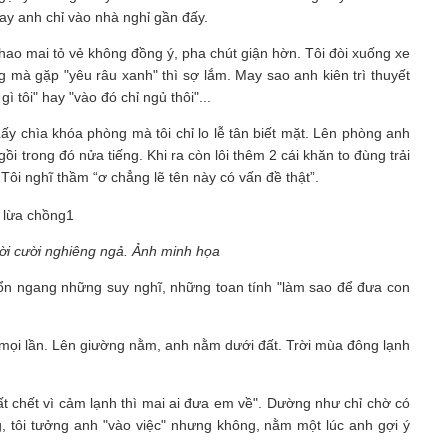
ay anh chỉ vào nhà nghỉ gần đấy.
hao mai tỏ vẻ không đồng ý, pha chút giận hờn. Tôi đòi xuống xe
 mà gặp "yêu râu xanh" thì sợ lắm. May sao anh kiên trì thuyết
tôi" hay "vào đó chỉ ngủ thôi"...
Lấy chìa khóa phòng mà tôi chỉ lo lễ tân biết mặt. Lên phòng anh
ồi trong đó nửa tiếng. Khi ra còn lôi thêm 2 cái khăn to đùng trải
. Tôi nghĩ thầm “ơ chẳng lẽ tên này có vấn đề thật”.
ời cười nghiêng ngả. Ảnh minh họa
gổn ngang những suy nghĩ, những toan tính "làm sao để đưa con
mọi lần. Lên giường nằm, anh nằm dưới đất. Trời mùa đông lạnh
t chết vì cảm lạnh thì mai ai đưa em về". Dường như chỉ chờ có
, tôi tưởng anh "vào việc" nhưng không, nằm một lúc anh gợi ý