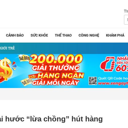
Tì
CẢNH BÁO
SỨC KHỎE
THỂ THAO
CÔNG NGHỆ
KHÁM PHÁ
GIỚI TRẺ
ài hước “lừa chồng” hút hàng