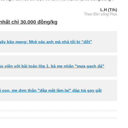
L.H (T/h)
Theo Đời sống Plus
nhất chỉ 30.000 đồng/kg
gây bão mạng: Nhờ các anh mà nhà tôi bị “đốt”
áo viên với bài toán lớp 1, bà mẹ nhận "mưa gạch đá"
i con, mẹ đơn thân "đập mặt làm lại" đáp trả gay gắt