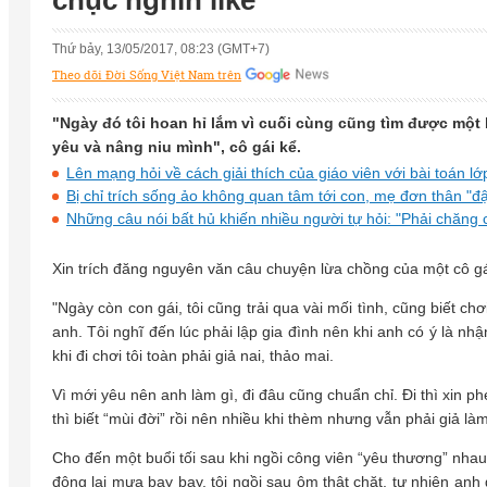
chục nghìn like
Thứ bảy, 13/05/2017, 08:23 (GMT+7)
Theo dõi Đời Sống Việt Nam trên
"Ngày đó tôi hoan hỉ lắm vì cuối cùng cũng tìm được một
yêu và nâng niu mình", cô gái kể.
Lên mạng hỏi về cách giải thích của giáo viên với bài toán 
Bị chỉ trích sống ảo không quan tâm tới con, mẹ đơn thân "đậ
Những câu nói bất hủ khiến nhiều người tự hỏi: "Phải chăng
Xin trích đăng nguyên văn câu chuyện lừa chồng của một cô gái
"Ngày còn con gái, tôi cũng trải qua vài mối tình, cũng biết ch
anh. Tôi nghĩ đến lúc phải lập gia đình nên khi anh có ý là nhận
khi đi chơi tôi toàn phải giả nai, thảo mai.
Vì mới yêu nên anh làm gì, đi đâu cũng chuẩn chỉ. Đi thì xin ph
thì biết “mùi đời” rồi nên nhiều khi thèm nhưng vẫn phải giả là
Cho đến một buổi tối sau khi ngồi công viên “yêu thương” nhau r
đông lại mưa bay bay, tôi ngồi sau ôm thật chặt, tự nhiên an