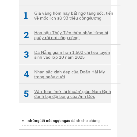
1
Giá vàng hôm nay bất ngờ tăng sốc, tiến
về mốc lịch sử 93 triệu đồng/lượng
2
Hoa hậu Thùy Tiên thừa nhận 'từng bị
quấy rối nơi công cộng'
3
Đà Nẵng giảm hơn 1.500 chỉ tiêu tuyển
sinh vào lớp 10 năm 2025
4
Nhan sắc xinh đẹp của Doãn Hải My
trong ngày cưới
5
Văn Toàn 'mở tài khoản' giúp Nam Định
đánh bại đội bóng của Anh Đức
những lời nói ngọt ngào
dành cho chàng