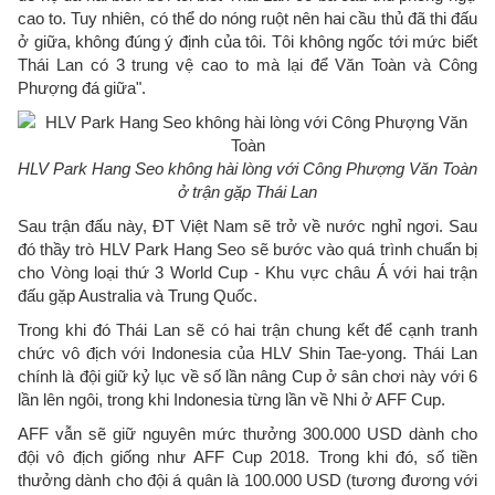
cao to. Tuy nhiên, có thể do nóng ruột nên hai cầu thủ đã thi đấu
ở giữa, không đúng ý định của tôi. Tôi không ngốc tới mức biết
Thái Lan có 3 trung vệ cao to mà lại để Văn Toàn và Công
Phượng đá giữa".
HLV Park Hang Seo không hài lòng với Công Phượng Văn Toàn
ở trận gặp Thái Lan
Sau trận đấu này, ĐT Việt Nam sẽ trở về nước nghỉ ngơi. Sau
đó thầy trò HLV Park Hang Seo sẽ bước vào quá trình chuẩn bị
cho Vòng loại thứ 3 World Cup - Khu vực châu Á với hai trận
đấu gặp Australia và Trung Quốc.
Trong khi đó Thái Lan sẽ có hai trận chung kết để cạnh tranh
chức vô địch với Indonesia của HLV Shin Tae-yong. Thái Lan
chính là đội giữ kỷ lục về số lần nâng Cup ở sân chơi này với 6
lần lên ngôi, trong khi Indonesia từng lần về Nhi ở AFF Cup.
AFF vẫn sẽ giữ nguyên mức thưởng 300.000 USD dành cho
đội vô địch giống như AFF Cup 2018. Trong khi đó, số tiền
thưởng dành cho đội á quân là 100.000 USD (tương đương với