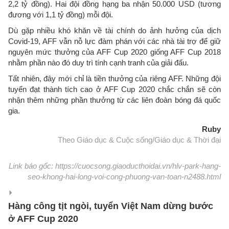
2,2 tỷ đồng). Hai đội đồng hạng ba nhận 50.000 USD (tương
đương với 1,1 tỷ đồng) mỗi đội.
Dù gặp nhiều khó khăn về tài chính do ảnh hưởng của dịch
Covid-19, AFF vẫn nỗ lực đàm phán với các nhà tài trợ để giữ
nguyên mức thưởng của AFF Cup 2020 giống AFF Cup 2018
nhằm phần nào đó duy trì tính cạnh tranh của giải đấu.
Tất nhiên, đây mới chỉ là tiền thưởng của riêng AFF. Những đội
tuyển đạt thành tích cao ở AFF Cup 2020 chắc chắn sẽ còn
nhận thêm những phần thưởng từ các liên đoàn bóng đá quốc
gia.
Ruby
Theo Giáo dục & Cuộc sống/Giáo dục & Thời đại
Link báo gốc: https://cuocsong.giaoducthoidai.vn/hlv-park-hang-
seo-khong-hai-long-voi-cong-phuong-van-toan-n2488.html
Hàng công tịt ngòi, tuyển Việt Nam dừng bước
ở AFF Cup 2020