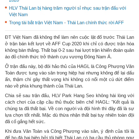
HLV Thái Lan bị hàng trăm người sỉ nhục sau trận đấu với
Việt Nam
Trọng tài bắt trận Việt Nam - Thái Lan chính thức rời AFF
ĐT Việt Nam đã không thể làm nên cuộc lật đổ trước Thái Lan
ở trận bán kết lượt về AFF Cup 2020 khi chỉ có được trận hòa
không bàn thắng. Thất bại 0-2 sau hai lượt trận khiến đoàn quân
áo đỏ chính thức trở thành cựu vương Đông Nam Á.
Ở trận đấu này, bộ đôi hảo thủ của HAGL là Công Phượng Văn
Toàn được tung vào sân trong hiệp hai nhưng không để lại dấu
ấn, thậm chí gây thất vọng khi không có nổi một cú dứt điểm
nào về phía khung thành của Thái Lan.
Chia sẻ sau trận đấu, HLV Park Hang Seo không hài lòng với
cách chơi của cặp cầu thủ thuộc biên chế HAGL: "Kết quả là
chúng ta đã thất bại. Về con người và đội hình thì đây đã là sự
lựa chọn tốt nhất. Mặc dù thừa nhận thất bại tuy nhiên toàn đội
đã cố gắng hết sức.
Khi đưa Văn Toàn và Công Phượng vào sân, ý định của tôi là
để họ đá hai biên bởi tôi biết Thái Lan có ba cầu thủ phòng ngự