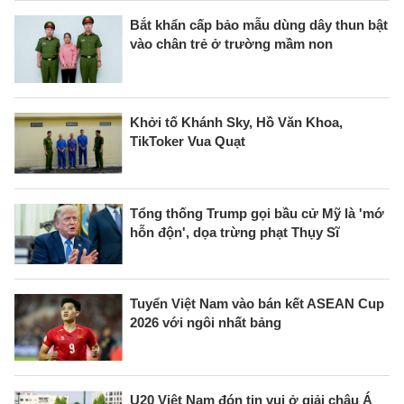
Bắt khẩn cấp bảo mẫu dùng dây thun bật
vào chân trẻ ở trường mầm non
Khởi tố Khánh Sky, Hồ Văn Khoa,
TikToker Vua Quạt
Tổng thống Trump gọi bầu cử Mỹ là 'mớ
hỗn độn', dọa trừng phạt Thụy Sĩ
Tuyển Việt Nam vào bán kết ASEAN Cup
2026 với ngôi nhất bảng
U20 Việt Nam đón tin vui ở giải châu Á