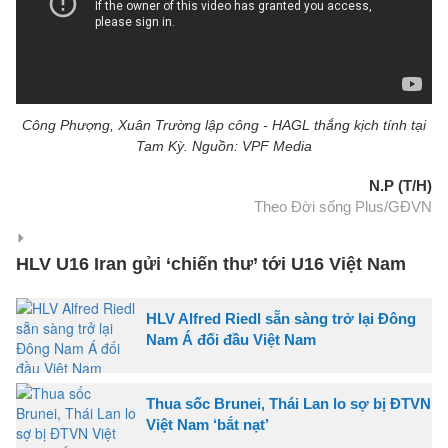
Công Phượng, Xuân Trường lập công - HAGL thắng kịch tính tại
Tam Kỳ. Nguồn: VPF Media
N.P (T/H)
Theo Đời sống Plus/GĐVN
HLV U16 Iran gửi ‘chiến thư’ tới U16 Việt Nam
HLV Alfred Riedl sẵn sàng trở lại Đông
Nam Á đối đầu Việt Nam
Thua sốc Brunei, Thái Lan lo sợ bị ĐTVN
Việt Nam ‘bắt nạt’