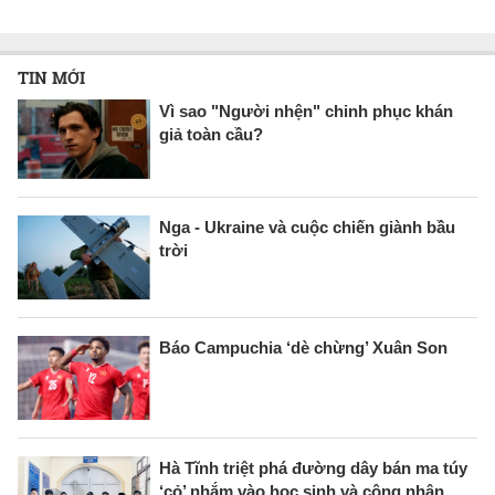
TIN MỚI
Vì sao "Người nhện" chinh phục khán
giả toàn cầu?
Nga - Ukraine và cuộc chiến giành bầu
trời
Báo Campuchia ‘dè chừng’ Xuân Son
Hà Tĩnh triệt phá đường dây bán ma túy
‘cỏ’ nhắm vào học sinh và công nhân