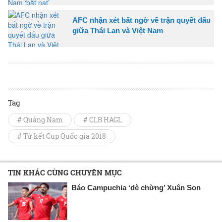
AFC nhận xét bất ngờ về trận quyết đấu
giữa Thái Lan và Việt Nam
Tag
# Quảng Nam
# CLB HAGL
# Tứ kết Cup Quốc gia 2018
TIN KHÁC CÙNG CHUYÊN MỤC
Báo Campuchia ‘dè chừng’ Xuân Son