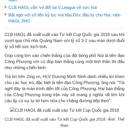
CLB HAGL vẫn ‘vô đối’ tại V.League về sức hút
Bất ngờ với số tiền kỷ lục mà bầu Đức đầu tư cho Học viện
HAGL JMG
CLB HAGL đã xuất xuất vào Tứ kết Cup Quốc gia 2018 sau khi
vượt qua chủ nhà Quảng Nam với tỷ số 3-2 sau màn dượt đuổi
tỷ số hết sức kịch tính.
Góp công lớn vào chiến thắng của đội bóng phố Núi là tiền đạo
Công Phượng với cú đúp bàn thắng cùng một tinh thần thi đấu
như những chiến binh.
Trả lời trên Zing.vn, HLV Dương Minh Ninh dành nhiều lời khen
cho các học trò, đặc biệt là tiền đạo Công Phượng, ông nói: “Tôi
nghĩ đây là màn trình diễn tốt của Công Phượng. Hai bàn thắng
của Công Phượng trong trận này sẽ mang ý nghĩa rất lớn khi
cậu ấy có sự tự tin hơn nữa cho chặng đường tiếp theo”.
CLB HAGL đã xuất xuất vào Tứ kết Cup Quốc gia 2018. Ảnh: Thể
thao