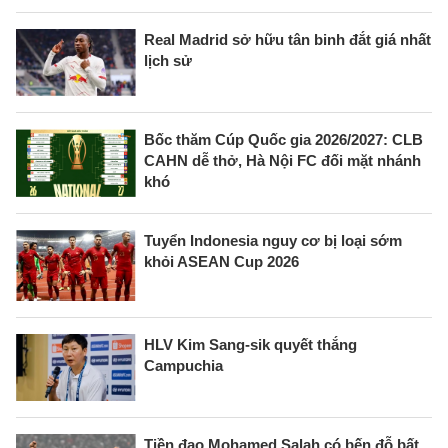
Real Madrid sở hữu tân binh đắt giá nhất
lịch sử
Bốc thăm Cúp Quốc gia 2026/2027: CLB
CAHN dễ thở, Hà Nội FC đối mặt nhánh
khó
Tuyển Indonesia nguy cơ bị loại sớm
khỏi ASEAN Cup 2026
HLV Kim Sang-sik quyết thắng
Campuchia
Tiền đạo Mohamed Salah có bến đỗ bất