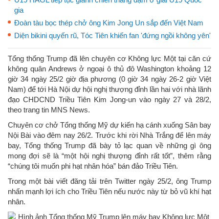
gia
Đoàn tàu bọc thép chở ông Kim Jong Un sắp đến Việt Nam
Diện bikini quyến rũ, Tóc Tiên khiến fan 'đứng ngồi không yên'
Tổng thống Trump đã lên chuyên cơ Không lực Một tại căn cứ
không quân Andrews ở ngoại ô thủ đô Washington khoảng 12
giờ 34 ngày 25/2 giờ địa phương (0 giờ 34 ngày 26-2 giờ Việt
Nam) để tới Hà Nội dự hội nghị thượng đỉnh lần hai với nhà lãnh
đạo CHDCND Triều Tiên Kim Jong-un vào ngày 27 và 28/2,
theo trang tin MNS News.
Chuyên cơ chở Tổng thống Mỹ dự kiến hạ cánh xuống Sân bay
Nội Bài vào đêm nay 26/2. Trước khi rời Nhà Trắng để lên máy
bay, Tổng thống Trump đã bày tỏ lạc quan về những gì ông
mong đợi sẽ là “một hội nghị thượng đỉnh rất tốt”, thêm rằng
“chúng tôi muốn phi hạt nhân hóa” bán đảo Triều Tiên.
Trong một bài viết đăng tải trên Twitter ngày 25/2, ông Trump
nhấn mạnh lợi ích cho Triều Tiên nếu nước này từ bỏ vũ khí hạt
nhân.