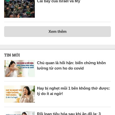
Cái bẫy của Israel và Mỹ
Xem thêm
TIN MỚI
Chủ quan là hối hận: biến chứng khôn
lường từ cơn ho do covid
Hay bị nghẹt mũi 1 bên không thở được:
lý do ít ai ngờ!
Rối loạn tiêu hóa sau khi ăn đồ lạ: 3