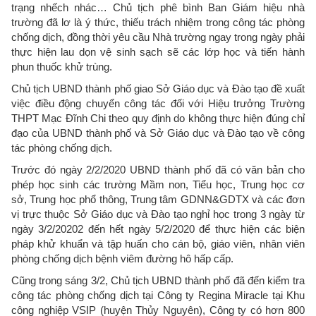
trạng nhếch nhác… Chủ tịch phê bình Ban Giám hiệu nhà
trường đã lơ là ý thức, thiếu trách nhiệm trong công tác phòng
chống dịch, đồng thời yêu cầu Nhà trường ngay trong ngày phải
thực hiện lau dọn vệ sinh sạch sẽ các lớp học và tiến hành
phun thuốc khử trùng.
Chủ tịch UBND thành phố giao Sở Giáo dục và Đào tạo đề xuất
việc điều động chuyển công tác đối với Hiệu trưởng Trường
THPT Mạc Đĩnh Chi theo quy định do không thực hiện đúng chỉ
đạo của UBND thành phố và Sở Giáo dục và Đào tạo về công
tác phòng chống dịch.
Trước đó ngày 2/2/2020 UBND thành phố đã có văn bản cho
phép học sinh các trường Mầm non, Tiểu học, Trung học cơ
sở, Trung học phổ thông, Trung tâm GDNN&GDTX và các đơn
vị trực thuộc Sở Giáo dục và Đào tạo nghỉ học trong 3 ngày từ
ngày 3/2/20202 đến hết ngày 5/2/2020 để thực hiện các biện
pháp khử khuẩn và tập huấn cho cán bộ, giáo viên, nhân viên
phòng chống dịch bệnh viêm đường hô hấp cấp.
Cũng trong sáng 3/2, Chủ tịch UBND thành phố đã đến kiểm tra
công tác phòng chống dịch tại Công ty Regina Miracle tại Khu
công nghiệp VSIP (huyện Thủy Nguyên), Công ty có hơn 800