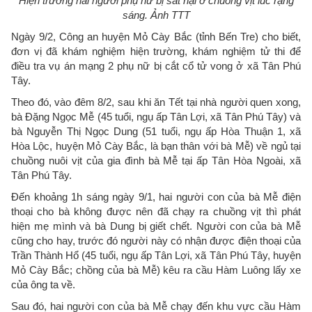
Hiện trường hai người phụ nữ bị sát hại ở chuồng vịt lúc rạng
sáng. Ảnh TTT
Ngày 9/2, Công an huyện Mỏ Cày Bắc (tỉnh Bến Tre) cho biết,
đơn vị đã khám nghiệm hiện trường, khám nghiệm tử thi để
điều tra vụ án mạng 2 phụ nữ bị cắt cổ tử vong ở xã Tân Phú
Tây.
Theo đó, vào đêm 8/2, sau khi ăn Tết tại nhà người quen xong,
bà Đặng Ngọc Mễ (45 tuổi, ngụ ấp Tân Lợi, xã Tân Phú Tây) và
bà Nguyễn Thị Ngọc Dung (51 tuổi, ngụ ấp Hòa Thuận 1, xã
Hòa Lộc, huyện Mỏ Cày Bắc, là bạn thân với bà Mễ) về ngủ tại
chuồng nuôi vịt của gia đình bà Mễ tại ấp Tân Hòa Ngoài, xã
Tân Phú Tây.
Đến khoảng 1h sáng ngày 9/1, hai người con của bà Mễ điện
thoại cho bà không được nên đã chạy ra chuồng vịt thì phát
hiện mẹ mình và bà Dung bị giết chết. Người con của bà Mễ
cũng cho hay, trước đó người này có nhận được điện thoại của
Trần Thành Hổ (45 tuổi, ngụ ấp Tân Lợi, xã Tân Phú Tây, huyện
Mỏ Cày Bắc; chồng của bà Mễ) kêu ra cầu Hàm Luông lấy xe
của ông ta về.
Sau đó, hai người con của bà Mễ chạy đến khu vực cầu Hàm