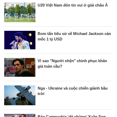
U20 Việt Nam đón tin vui ở giải châu Á
Bom tấn tiểu sử về Michael Jackson cán
mốc 1 tỷ USD
Vì sao "Người nhện" chinh phục khán
giả toàn cầu?
Nga - Ukraine và cuộc chiến giành bầu
trời
Báo Campuchia ‘dè chừng’ Xuân Son