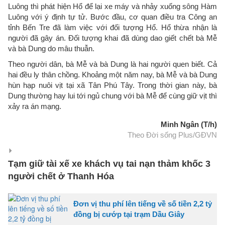
Luông thì phát hiện Hổ để lại xe máy và nhảy xuống sông Hàm
Luông với ý định tự tử. Bước đầu, cơ quan điều tra Công an
tỉnh Bến Tre đã làm việc với đối tượng Hổ. Hổ thừa nhận là
người đã gây án. Đối tượng khai đã dùng dao giết chết bà Mễ
và bà Dung do mâu thuẫn.
Theo người dân, bà Mễ và bà Dung là hai người quen biết. Cả
hai đều ly thân chồng. Khoảng một năm nay, bà Mễ và bà Dung
hùn hạp nuôi vịt tại xã Tân Phú Tây. Trong thời gian này, bà
Dung thường hay lui tới ngủ chung với bà Mễ để cùng giữ vịt thì
xảy ra án mạng.
Minh Ngân (T/h)
Theo Đời sống Plus/GĐVN
Tạm giữ tài xế xe khách vụ tai nạn thảm khốc 3
người chết ở Thanh Hóa
Đơn vị thu phí lên tiếng về số tiền 2,2 tỷ
đồng bị cướp tại trạm Dầu Giây