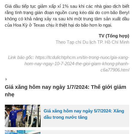
Giá dầu tiếp tục giảm xấp xỉ 1% sau khi các nhà giao dịch biết
rằng tình trạng gián đoạn nguồn cung kéo dài do cơn bão Beryl
không có khả năng xảy ra sau khi một trung tâm sản xuất dầu
của Hoa Kỳ ở Texas chịu ít thiệt hại do bão hơn lo ngại.
TV (Tổng hợp)
Theo Tạp chí Du lịch TP. Hồ Chí Minh
Link báo gốc: https://tcdulichtphcm.vn/tin-trong-nuoc/gia-xang-
hom-nay-ngay-10-7-2024-the-gioi-giam-khong-phanh-
c6a77906.html
Giá xăng hôm nay ngày 1/7/2024: Thế giới giảm
nhẹ
Giá xăng hôm nay ngày 5/7/2024: Xăng
dầu trong nước tăng