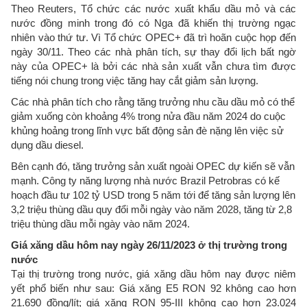
Theo Reuters, Tổ chức các nước xuất khẩu dầu mỏ và các
nước đồng minh trong đó có Nga đã khiến thị trường ngạc
nhiên vào thứ tư. Vì Tổ chức OPEC+ đã trì hoãn cuộc họp đến
ngày 30/11. Theo các nhà phân tích, sự thay đổi lịch bất ngờ
này của OPEC+ là bởi các nhà sản xuất vẫn chưa tìm được
tiếng nói chung trong việc tăng hay cắt giảm sản lượng.
Các nhà phân tích cho rằng tăng trưởng nhu cầu dầu mỏ có thể
giảm xuống còn khoảng 4% trong nửa đầu năm 2024 do cuộc
khủng hoảng trong lĩnh vực bất động sản đè nặng lên việc sử
dụng dầu diesel.
Bên cạnh đó, tăng trưởng sản xuất ngoài OPEC dự kiến sẽ vẫn
mạnh. Công ty năng lượng nhà nước Brazil Petrobras có kế
hoạch đầu tư 102 tỷ USD trong 5 năm tới để tăng sản lượng lên
3,2 triệu thùng dầu quy đổi mỗi ngày vào năm 2028, tăng từ 2,8
triệu thùng dầu mỗi ngày vào năm 2024.
Giá xăng dầu hôm nay ngày 26/11/2023 ở thị trường trong
nước
Tại thị trường trong nước, giá xăng dầu hôm nay được niêm
yết phổ biến như sau: Giá xăng E5 RON 92 không cao hơn
21.690 đồng/lít; giá xăng RON 95-III không cao hơn 23.024