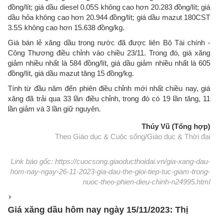
đồng/lít; giá dầu diesel 0.05S không cao hơn 20.283 đồng/lít; giá
dầu hỏa không cao hơn 20.944 đồng/lít; giá dầu mazut 180CST
3.5S không cao hơn 15.638 đồng/kg.
Giá bán lẻ xăng dầu trong nước đã được liên Bộ Tài chính -
Công Thương điều chỉnh vào chiều 23/11. Trong đó, giá xăng
giảm nhiều nhất là 584 đồng/lít, giá dầu giảm nhiều nhất là 605
đồng/lít, giá dầu mazut tăng 15 đồng/kg.
Tính từ đầu năm đến phiên điều chỉnh mới nhất chiều nay, giá
xăng đã trải qua 33 lần điều chỉnh, trong đó có 19 lần tăng, 11
lần giảm và 3 lần giữ nguyên.
Thúy Vũ (Tổng hợp)
Theo Giáo dục & Cuộc sống/Giáo dục & Thời đại
Link báo gốc: https://cuocsong.giaoducthoidai.vn/gia-xang-dau-
hom-nay-ngay-26-11-2023-gia-dau-the-gioi-tiep-tuc-giam-trong-
nuoc-theo-phien-dieu-chinh-n24995.html
Giá xăng dầu hôm nay ngày 15/11/2023: Thị