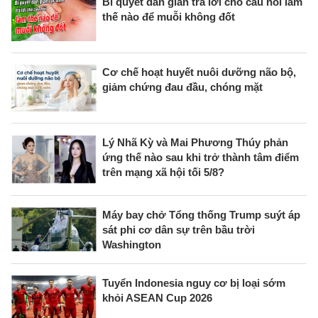
Bí quyết dân gian trả lời cho câu hỏi làm
thế nào để muỗi không đốt
Cơ chế hoạt huyết nuôi dưỡng não bộ,
giảm chứng đau đầu, chóng mặt
Lý Nhã Kỳ và Mai Phương Thúy phản
ứng thế nào sau khi trở thành tâm điểm
trên mạng xã hội tối 5/8?
Máy bay chở Tổng thống Trump suýt áp
sát phi cơ dân sự trên bầu trời
Washington
Tuyển Indonesia nguy cơ bị loại sớm
khỏi ASEAN Cup 2026