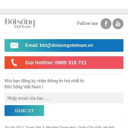
Follow me
Email: bbt@doisongvietnam.vn
Gọi hotline: 0989 316 721
Mời bạn đăng ký nhận thông tin hot nhất từ
Đời Sống Việt Nam !
ĐĂNG KÝ
Trụ sở
:
Số 3, Trung Yên 3, Phường Trung Hòa, Quận Cầu Giấy, Hà Nội