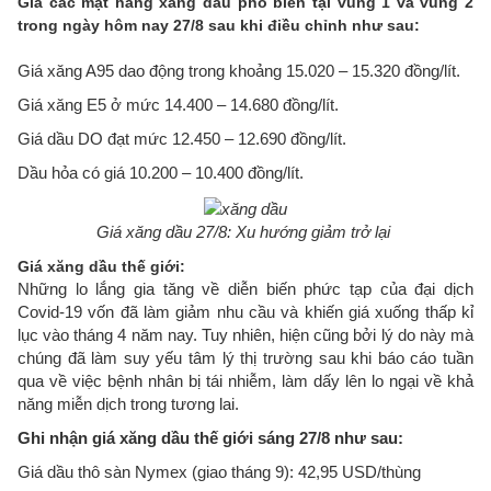
Giá các mặt hàng xăng dầu phổ biến tại vùng 1 và vùng 2
trong ngày hôm nay 27/8 sau khi điều chỉnh như sau:
Giá xăng A95 dao động trong khoảng 15.020 – 15.320 đồng/lít.
Giá xăng E5 ở mức 14.400 – 14.680 đồng/lít.
Giá dầu DO đạt mức 12.450 – 12.690 đồng/lít.
Dầu hỏa có giá 10.200 – 10.400 đồng/lít.
Giá xăng dầu 27/8: Xu hướng giảm trở lại
Giá xăng dầu thế giới:
Những lo lắng gia tăng về diễn biến phức tạp của đại dịch
Covid-19 vốn đã làm giảm nhu cầu và khiến giá xuống thấp kỉ
lục vào tháng 4 năm nay. Tuy nhiên, hiện cũng bởi lý do này mà
chúng đã làm suy yếu tâm lý thị trường sau khi báo cáo tuần
qua về việc bệnh nhân bị tái nhiễm, làm dấy lên lo ngại về khả
năng miễn dịch trong tương lai.
Ghi nhận giá xăng dầu thế giới sáng 27/8 như sau:
Giá dầu thô sàn Nymex (giao tháng 9): 42,95 USD/thùng