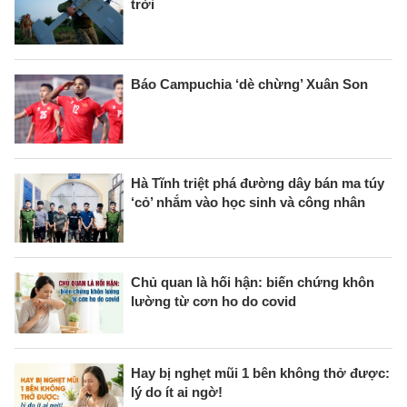
trời
Báo Campuchia ‘dè chừng’ Xuân Son
Hà Tĩnh triệt phá đường dây bán ma túy
‘cỏ’ nhắm vào học sinh và công nhân
Chủ quan là hối hận: biến chứng khôn
lường từ cơn ho do covid
Hay bị nghẹt mũi 1 bên không thở được:
lý do ít ai ngờ!