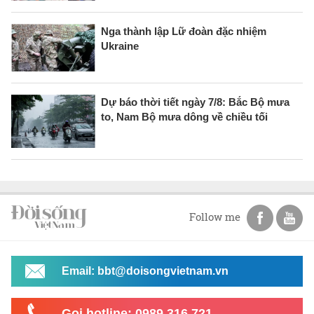
Nga thành lập Lữ đoàn đặc nhiệm
Ukraine
Dự báo thời tiết ngày 7/8: Bắc Bộ mưa
to, Nam Bộ mưa dông về chiều tối
Follow me
Email: bbt@doisongvietnam.vn
Gọi hotline: 0989 316 721