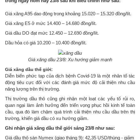
trong ngày hôm nay 23/8 sau khi điều chỉnh như sau:
Giá xăng A95 dao động trong khoảng 15.020 – 15.320 đồng/lít.
Giá xăng E5 ở mức 14.400 – 14.680 đồng/lít.
Giá dầu DO đạt mức 12.450 – 12.690 đồng/lít.
Dầu hỏa có giá 10.200 – 10.400 đồng/lít.
Giá xăng dầu 23/8: Xu hướng giảm mạnh
Giá xăng dầu thế giới:
Diễn biến phức tạp của dịch bệnh Covid-19 là một nhân tố tác
động tiêu cực đối với các đánh giá mức độ cải thiện nhu cầu
năng lượng trên thị trường.
Thị trường dầu thô cũng ghi nhận một loạt các yếu tố rủi ro,
quan ngại làm ảnh hưởng đến triển vọng phục hồi kinh tế toàn
cầu, qua đó làm chậm quá trình cải thiện nhu cầu dầu trên thị
trường, khiến giá dầu có xu hướng giảm.
Ghi nhận giá xăng dầu thế giới sáng 23/8 như sau:
Giá dầu thô sàn Nymex (giao tháng 9): 42,35 USD/thùng - giảm