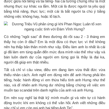
được giữa nổi tiếng và tai tiếng- hai cái tưởng chừng như là một
nhưng thực sự khác xa lắm. Một cái là được người ta yêu quý
bằng khả năng, thực lực; một cái là bắt người ta chú ý bằng
những việc không hay, hoặc lố bịch.
Có những "ngôi sao" đi theo đường đó rồi sau 2 - 3 tháng em
thấy họ còn ở đâu? Em là một đứa có thực lực vì thế không
nên hạ thấp bản thân mình như vậy. Điều làm anh lo nhất là cái
gì đã làm em túng quẫn đến mức đưa mình vào thế như vậy và
bán luôn danh dự của người em từng gọi là thầy là đại ka,
người đã giúp em thật nhiều.
Tất cả chỉ vì câu view, điều em đang làm vừa thất đức vừa
thiếu nhân cách. Anh nghĩ em đừng nên để anh Hưng phải lên
tiếng, hoặc hành động vì em thừa hiểu tính anh Hưng như thế
nào, và dĩ nhiên anh Hưng dư những bằng chứng về việc em
muốn tạo scandal trên danh nghĩa của anh và anh Hưng.
Em nên suy nghĩ lại thật kỹ mình muốn gì và nên tự có hành
động trước khi em không có thể vãn hồi. Anh viết những điều
này chỉ vì em còn gọi anh hai tiếng Anh Tin".