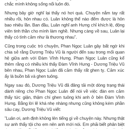
chắc mình không sống nổi luôn đó.
Nhưng bây giờ nghĩ lại thấy nó hơi quá. Chuyện nắm tay rất
nhiều rồi, hôn nhau có. Luân không thể nào đếm được là hôn
bao nhiêu lần. Ban đầu, Luân nghĩ anh Hưng chỉ khích lệ, động
viên tinh thần cho mình làm nghề. Nhưng càng về sau, Luân lại
thấy có tình cảm như là thương nhau".
Cũng trong cuộc trò chuyện, Phan Ngọc Luân gây bất ngờ khi
chia sẻ rằng Dương Triệu Vũ là người đến sau trong mối quan
hệ giữa anh với Đàm Vĩnh Hưng. Phan Ngọc Luân cũng kể
thêm rằng có nhiều khi thấy Đàm Vĩnh Hưng - Dương Triệu Vũ
bên nhau, Phan Ngọc Luân đã cảm thấy rất ghen tỵ. Cảm xúc
ấy là buồn bã và ghen tuông.
Ngay sau đó, Dương Triệu Vũ đã đăng tải một dòng trạng thái
dành riêng cho Phan Ngọc Luân để nói về việc đàn em cảm
thấy tức giận, thậm chí ghen tuông khi anh ở bên Đàm Vĩnh
Hưng. Bằng lời lẽ khá nhẹ nhàng nhưng cũng không kém phần
sâu cay, Dương Triệu Vũ viết:
"Luân ơi, anh định không lên tiếng gì về chuyện này. Nhưng thật
sự anh thấy tội cho em nên anh mới nói. Em phải biết phân biệt