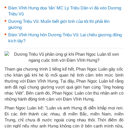
Đàm Vĩnh Hưng dọa 'tẩn' MC Lý Triệu Dân vì đá xéo Dương
Triệu Vũ
Dương Triệu Vũ: Muốn biết giới tính của tôi thì phải lên
giường
Đàm Vĩnh Hưng hôn Dương Triệu Vũ: Lại chiêu giương đông
kích tây?
Tham gia chương trình 1 tiếng kể hết, Phan Ngọc Luân gây sốc
cho khán giả khi hé lộ mối quan hệ tình cảm trên mức bình
thường với Đàm Vĩnh Hưng. Tại đây, Phan Ngọc Luân kể rằng
anh đã ngủ chung giường vượt quá giới hạn cùng "ông hoàng
nhạc Việt". Bên cạnh đó, Phan Ngọc Luân còn thú nhận anh có
những hành động tình cảm với Đàm Vĩnh Hưng.
Phan Ngoc Luân kể: "Luân và anh Hưng đi diễn khắp mọi nơi.
Đi các tỉnh thành các nhau, đi miền Bắc, miền Nam, miền
Trung, chỉ chưa đi nước ngoài cùng nhau thôi. Thời điểm đó
còn nghĩ nếu như anh Hưng không còn ở bên cạnh mình nữa,