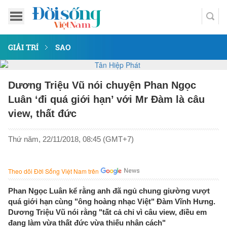
GIẢI TRÍ
SAO
Dương Triệu Vũ nói chuyện Phan Ngọc
Luân ‘đi quá giới hạn’ với Mr Đàm là câu
view, thất đức
Thứ năm, 22/11/2018, 08:45 (GMT+7)
Theo dõi Đời Sống Việt Nam trên
Phan Ngọc Luân kể rằng anh đã ngủ chung giường vượt
quá giới hạn cùng "ông hoàng nhạc Việt" Đàm Vĩnh Hưng.
Dương Triệu Vũ nói rằng "tất cả chỉ vì câu view, điều em
đang làm vừa thất đức vừa thiếu nhân cách"