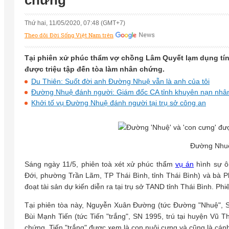
chứng
Thứ hai, 11/05/2020, 07:48 (GMT+7)
Theo dõi Đời Sống Việt Nam trên
Tại phiên xử phúc thẩm vợ chồng Lâm Quyết lạm dụng tín
được triệu tập đến tòa làm nhân chứng.
Du Thiên: Suốt đời anh Đường Nhuệ vẫn là anh của tôi
Đường Nhuệ đánh người: Giám đốc CA tỉnh khuyên nạn nhân
Khởi tố vụ Đường Nhuệ đánh người tại trụ sở công an
Đường Nhuệ
Sáng ngày 11/5, phiên toà xét xử phúc thẩm
vụ án
hình sự ô
Đới, phường Trần Lãm, TP Thái Bình, tỉnh Thái Bình) và bà 
đoạt tài sản dự kiến diễn ra tại trụ sở TAND tỉnh Thái Bình. Ph
Tại phiên tòa này, Nguyễn Xuân Đường (tức Đường "Nhuệ", SN
Bùi Mạnh Tiến (tức Tiến "trắng", SN 1995, trú tại huyện Vũ Th
chứng. Tiến "trắng" được xem là con nuôi cưng và cũng là cán