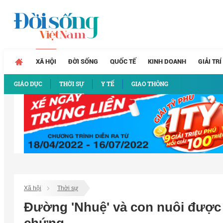
XÃ HỘI
ĐỜI SỐNG
QUỐC TẾ
KINH DOANH
GIẢI TRÍ
GIÁO DỤC
THỜI SỰ
Y TẾ
GIAO THÔNG
Xã hội
Thời sự
Đường 'Nhuệ' và con nuôi được 