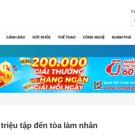
Tì
CẢNH BÁO
SỨC KHỎE
THỂ THAO
CÔNG NGHỆ
KHÁM PHÁ
triệu tập đến tòa làm nhân