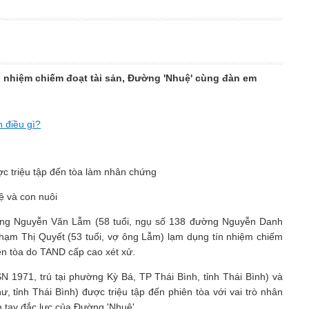
 nhiệm chiếm đoạt tài sản, Đường 'Nhuệ' cùng đàn em
 điều gì?
 và con nuôi
ng Nguyễn Văn Lẫm (58 tuổi, ngụ số 138 đường Nguyễn Danh
Phạm Thị Quyết (53 tuổi, vợ ông Lẫm) lạm dụng tín nhiệm chiếm
iên tòa do TAND cấp cao xét xử.
 1971, trú tại phường Kỳ Bá, TP Thái Bình, tỉnh Thái Bình) và
ư, tỉnh Thái Bình) được triệu tập đến phiên tòa với vai trò nhân
h tay đắc lực của Đường 'Nhuệ'.