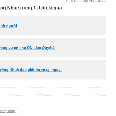
Theo Đời sống Plus/GĐVN
ng Nhuệ trong 1 thập kỉ qua
đánh người
 trong vụ án chủ DN Lâm Quyết?
ờng Nhuệ dọa giết được tại ngoại
đường nhuệ