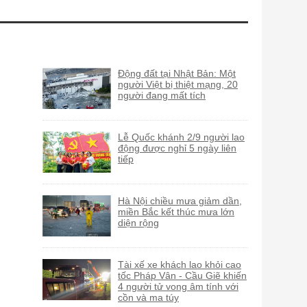
Động đất tại Nhật Bản: Một
người Việt bị thiệt mạng, 20
người đang mất tích
Lễ Quốc khánh 2/9 người lao
động được nghỉ 5 ngày liên
tiếp
Hà Nội chiều mưa giảm dần,
miền Bắc kết thúc mưa lớn
diện rộng
Tài xế xe khách lao khỏi cao
tốc Pháp Vân - Cầu Giẽ khiến
4 người tử vong âm tính với
cồn và ma túy