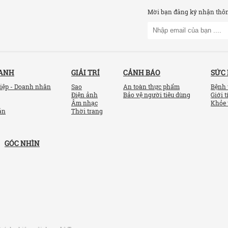
Mời bạn đăng ký nhận thông
OANH
GIẢI TRÍ
CẢNH BÁO
SỨC
iệp - Doanh nhân
Sao
An toàn thực phẩm
Bệnh 
Điện ảnh
Bảo vệ người tiêu dùng
Giới t
Âm nhạc
Khỏe 
ản
Thời trang
GÓC NHÌN