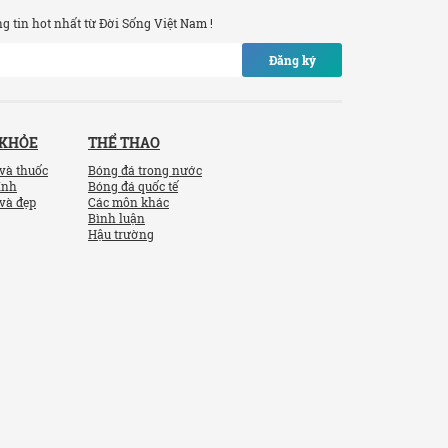
 tin hot nhất từ Đời Sống Việt Nam !
Đăng ký
 KHỎE
THỂ THAO
và thuốc
Bóng đá trong nước
ính
Bóng đá quốc tế
và đẹp
Các môn khác
Bình luận
Hậu trường