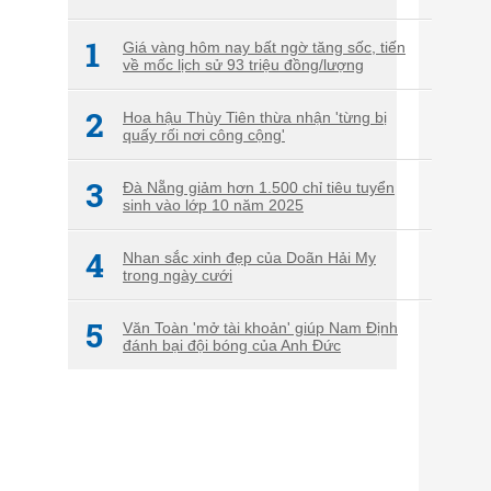
1
Giá vàng hôm nay bất ngờ tăng sốc, tiến
về mốc lịch sử 93 triệu đồng/lượng
2
Hoa hậu Thùy Tiên thừa nhận 'từng bị
quấy rối nơi công cộng'
3
Đà Nẵng giảm hơn 1.500 chỉ tiêu tuyển
sinh vào lớp 10 năm 2025
4
Nhan sắc xinh đẹp của Doãn Hải My
trong ngày cưới
5
Văn Toàn 'mở tài khoản' giúp Nam Định
đánh bại đội bóng của Anh Đức