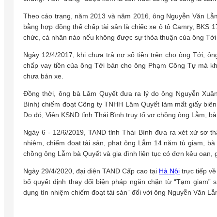
Theo cáo trạng, năm 2013 và năm 2016, ông Nguyễn Văn Lẫm
bằng hợp đồng thế chấp tài sản là chiếc xe ô tô Camry, BKS 1
chức, cá nhân nào nếu không được sự thỏa thuận của ông Tới tr
Ngày 12/4/2017, khi chưa trả nợ số tiền trên cho ông Tới,
chấp vay tiền của ông Tới bán cho ông Phạm Công Tự mà khô
chưa bán xe.
Đồng thời, ông bà Lâm Quyết đưa ra lý do ông Nguyễn Xuâ
Bình) chiếm đoạt Công ty TNHH Lâm Quyết làm mất giấy biên n
Do đó, Viện KSND tỉnh Thái Bình truy tố vợ chồng ông Lẫm, bà 
Ngày 6 - 12/6/2019, TAND tỉnh Thái Bình đưa ra xét xử sơ 
nhiệm, chiếm đoạt tài sản, phạt ông Lẫm 14 năm tù giam, bà 
chồng ông Lẫm bà Quyết và gia đình liên tục có đơn kêu oan, 
Ngày 29/4/2020, đại diện TAND Cấp cao tại
Hà Nội
trực tiếp về
bố quyết định thay đổi biện pháp ngăn chặn từ “Tạm giam” 
dụng tín nhiệm chiếm đoạt tài sản” đối với ông Nguyễn Văn L