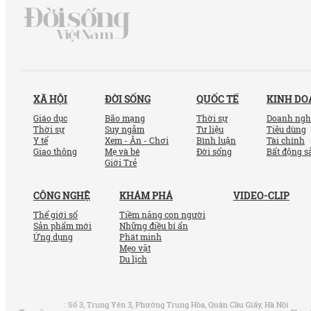
XÃ HỘI
ĐỜI SỐNG
QUỐC TẾ
KINH D
Giáo dục
Bão mạng
Thời sự
Doanh ngh
Thời sự
Suy ngẫm
Tư liệu
Tiêu dùng
Y tế
Xem - Ăn - Chơi
Bình luận
Tài chính
Giao thông
Mẹ và bé
Đời sống
Bất động s
Giới Trẻ
CÔNG NGHỆ
KHÁM PHÁ
VIDEO-CLIP
Thế giới số
Tiềm năng con người
Sản phẩm mới
Những điều bí ẩn
Ứng dụng
Phát minh
Mẹo vặt
Du lịch
:
Số 3, Trung Yên 3, Phường Trung Hòa, Quận Cầu Giấy, Hà Nội