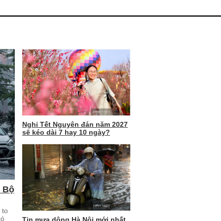
Nghỉ Tết Nguyên đán năm 2027
sẽ kéo dài 7 hay 10 ngày?
m Bộ
 to
có
Tin mưa dông Hà Nội mới nhất,