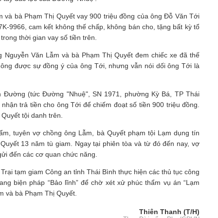
 và bà Phạm Thị Quyết vay 900 triệu đồng của ông Đỗ Văn Tới
7K-9966, cam kết không thế chấp, không bán cho, tặng bất kỳ tổ
ong thời gian vay số tiền trên.
 ông Nguyễn Văn Lẫm và bà Phạm Thị Quyết đem chiếc xe đã thế
ng được sự đồng ý của ông Tới, nhưng vẫn nói dối ông Tới là
n Đường (tức Đường "Nhuệ", SN 1971, phường Kỳ Bá, TP Thái
hận trả tiền cho ông Tới để chiếm đoạt số tiền 900 triệu đồng.
Quyết tội danh trên.
thẩm, tuyên vợ chồng ông Lẫm, bà Quyết phạm tội Lạm dụng tín
Quyết 13 năm tù giam. Ngay tại phiên tòa và từ đó đến nay, vợ
gửi đến các cơ quan chức năng.
 Trại tạm giam Công an tỉnh Thái Bình thực hiện các thủ tục công
sang biện pháp “Bảo lĩnh” để chờ xét xử phúc thẩm vụ án “Lạm
ẫm và bà Phạm Thị Quyết.
Thiên Thanh (T/H)