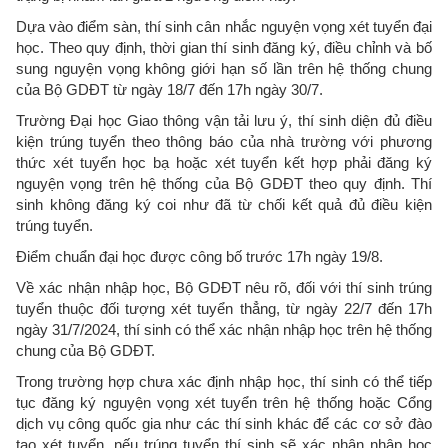
Dựa vào điểm sàn, thí sinh cân nhắc nguyện vọng xét tuyển đại
học. Theo quy định, thời gian thí sinh đăng ký, điều chỉnh và bố
sung nguyện vọng không giới hạn số lần trên hệ thống chung
của Bộ GDĐT từ ngày 18/7 đến 17h ngày 30/7.
Trường Đại học Giao thông vận tải lưu ý, thí sinh diện đủ điều
kiện trúng tuyển theo thông báo của nhà trường với phương
thức xét tuyển học bạ hoặc xét tuyển kết hợp phải đăng ký
nguyện vọng trên hệ thống của Bộ GDĐT theo quy định. Thí
sinh không đăng ký coi như đã từ chối kết quả đủ điều kiện
trúng tuyển.
Điểm chuẩn đại học được công bố trước 17h ngày 19/8.
Về xác nhận nhập học, Bộ GDĐT nêu rõ, đối với thí sinh trúng
tuyển thuộc đối tượng xét tuyển thẳng, từ ngày 22/7 đến 17h
ngày 31/7/2024, thí sinh có thể xác nhận nhập học trên hệ thống
chung của Bộ GDĐT.
Trong trường hợp chưa xác định nhập học, thí sinh có thể tiếp
tục đăng ký nguyện vọng xét tuyển trên hệ thống hoặc Cổng
dịch vụ công quốc gia như các thí sinh khác để các cơ sở đào
tạo xét tuyển, nếu trúng tuyển thí sinh sẽ xác nhận nhập học