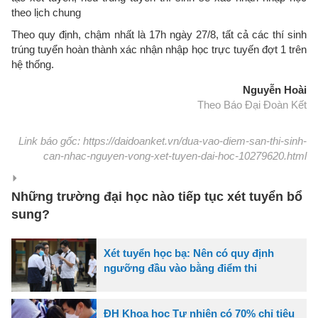
theo lịch chung
Theo quy định, chậm nhất là 17h ngày 27/8, tất cả các thí sinh
trúng tuyển hoàn thành xác nhận nhập học trực tuyến đợt 1 trên
hệ thống.
Nguyễn Hoài
Theo Báo Đại Đoàn Kết
Link báo gốc: https://daidoanket.vn/dua-vao-diem-san-thi-sinh-
can-nhac-nguyen-vong-xet-tuyen-dai-hoc-10279620.html
Những trường đại học nào tiếp tục xét tuyển bổ
sung?
Xét tuyển học bạ: Nên có quy định
ngưỡng đầu vào bằng điểm thi
ĐH Khoa học Tự nhiên có 70% chỉ tiêu