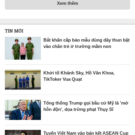
Xem thêm
TIN MỚI
Bắt khẩn cấp bảo mẫu dùng dây thun bật
vào chân trẻ ở trường mầm non
Khởi tố Khánh Sky, Hồ Văn Khoa,
TikToker Vua Quạt
Tổng thống Trump gọi bầu cử Mỹ là 'mớ
hỗn độn', dọa trừng phạt Thụy Sĩ
Tuyển Việt Nam vào bán kết ASEAN Cup