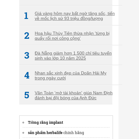
1
Giá vàng hôm nay bất ngờ tăng sốc, tiến
về mốc lịch sử 93 triệu đồng/lượng
2
Hoa hậu Thùy Tiên thừa nhận 'từng bị
quấy rối nơi công cộng'
3
Đà Nẵng giảm hơn 1.500 chỉ tiêu tuyển
sinh vào lớp 10 năm 2025
4
Nhan sắc xinh đẹp của Doãn Hải My
trong ngày cưới
5
Văn Toàn 'mở tài khoản' giúp Nam Định
đánh bại đội bóng của Anh Đức
Trồng răng implant
sản phẩm herbalife
chính hãng