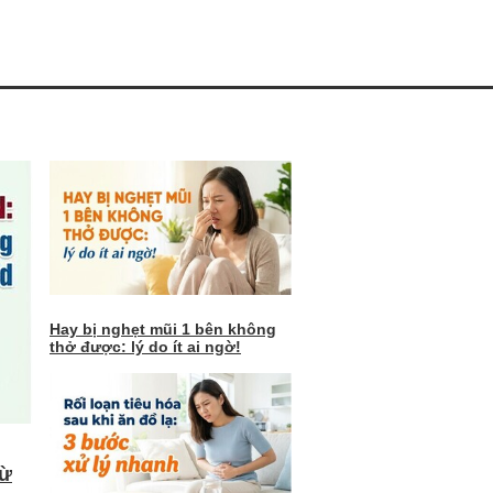
Hay bị nghẹt mũi 1 bên không
thở được: lý do ít ai ngờ!
từ