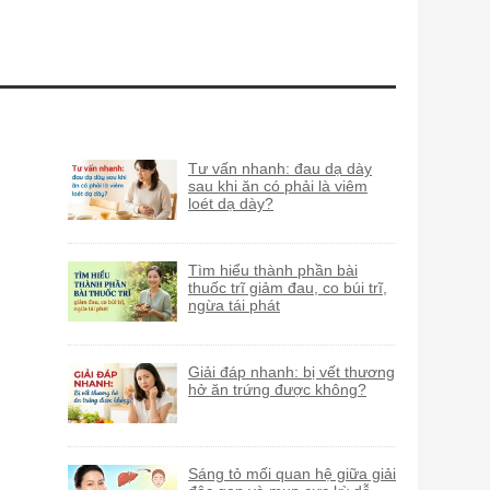
Tư vấn nhanh: đau dạ dày
sau khi ăn có phải là viêm
loét dạ dày?
Tìm hiểu thành phần bài
thuốc trĩ giảm đau, co búi trĩ,
ngừa tái phát
Giải đáp nhanh: bị vết thương
hở ăn trứng được không?
Sáng tỏ mối quan hệ giữa giải