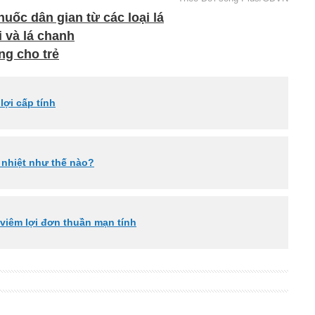
uốc dân gian từ các loại lá
 và lá chanh
ng cho trẻ
ợi cấp tính
 nhiệt như thế nào?
 viêm lợi đơn thuần mạn tính