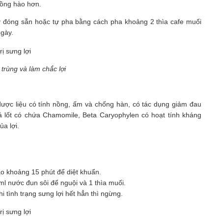
hồng hào hơn.
lý đóng sẵn hoặc tự pha bằng cách pha khoảng 2 thìa cafe muối
ngày.
trùng và làm chắc lợi
ại dược liệu có tính nồng, ấm và chống hàn, có tác dụng giảm đau
 lá lốt có chứa Chamomile, Beta Caryophylen có hoạt tính kháng
ủa lợi.
ào khoảng 15 phút để diệt khuẩn.
0ml nước đun sôi để nguội và 1 thìa muối.
i tình trạng sưng lợi hết hẳn thì ngừng.