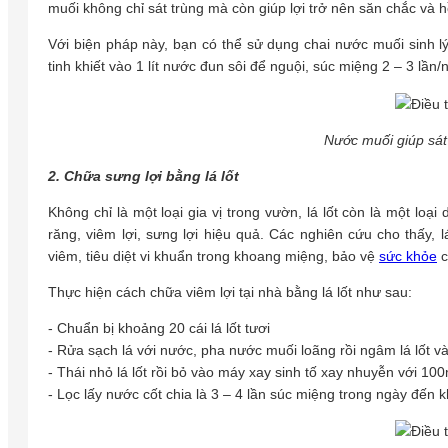
muối không chỉ sát trùng mà còn giúp lợi trở nên săn chắc và 
Với biện pháp này, bạn có thể sử dụng chai nước muối sinh 
tinh khiết vào 1 lít nước đun sôi để nguội, súc miệng 2 – 3 lần/
Nước muối giúp sát 
2. Chữa sưng lợi bằng lá lốt
Không chỉ là một loại gia vị trong vườn, lá lốt còn là một lo
răng, viêm lợi, sưng lợi hiệu quả. Các nghiên cứu cho thấy,
viêm, tiêu diệt vi khuẩn trong khoang miệng, bảo vệ
sức khỏe
c
Thực hiện cách chữa viêm lợi tại nhà bằng lá lốt như sau:
- Chuẩn bị khoảng 20 cái lá lốt tươi
- Rửa sạch lá với nước, pha nước muối loãng rồi ngâm lá lốt v
- Thái nhỏ lá lốt rồi bỏ vào máy xay sinh tố xay nhuyễn với 10
- Lọc lấy nước cốt chia là 3 – 4 lần súc miệng trong ngày đến kh