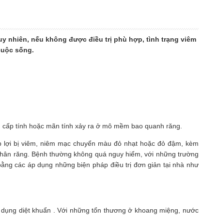
uy nhiên, nếu không được điều trị phù hợp, tình trạng viêm
cuộc sống.
iêm cấp tính hoặc mãn tính xảy ra ở mô mềm bao quanh răng.
p lợi bị viêm, niêm mạc chuyển màu đỏ nhạt hoặc đỏ đậm, kèm
 chân răng. Bệnh thường không quá nguy hiểm, với những trường
 bằng các áp dụng những biện pháp điều trị đơn giản tại nhà như
c dụng diệt khuẩn . Với những tổn thương ở khoang miệng, nước