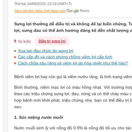
Thứ ba, 04/08/2020, 23:19 (GMT+7)
Theo dõi Đời Sống Việt Nam trên
Sưng lợi thường dễ điều trị và không để lại biến chứng. T
lợi, sưng đau có thể ảnh hưởng đáng kể đến chất lượng 
Điều trị sưng lợi
Sự kiện:
Xua tan đau nhức do sưng lợi
Các cấp độ và cách phòng chống viêm lợi cấp tính
Cách chữa sâu răng và viêm lợi do hỏa nhiệt như thế nào?
Bệnh viêm lợi hay còn gọi là viêm nướu răng, là tình trạng v
Bình thường, niêm mạc lợi có màu hồng nhạt. Với trường hợ
theo các triệu chứng sưng lợi, đau, nóng và có thể chảy máu
hợp bệnh mới khởi phát, triệu chứng nhẹ, bạn có thể điều trị
sau:
1. Súc miệng nước muối
Nước muối sinh lý với nồng độ 0.9% là nồng độ tối ưu cho tá