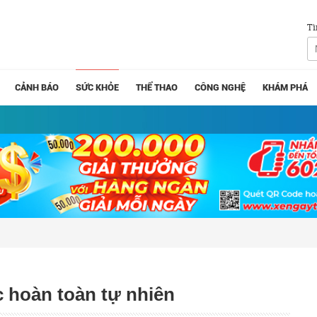
Tì
CẢNH BÁO
SỨC KHỎE
THỂ THAO
CÔNG NGHỆ
KHÁM PHÁ
c hoàn toàn tự nhiên