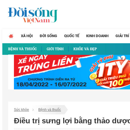
XÃ HỘI
ĐỜI SỐNG
QUỐC TẾ
KINH DOANH
GIẢI TRÍ
BỆNH VÀ THUỐC
GIỚI TÍNH
KHỎE VÀ ĐẸP
Sức khỏe
Bệnh và thuốc
Điều trị sưng lợi bằng thảo dượ