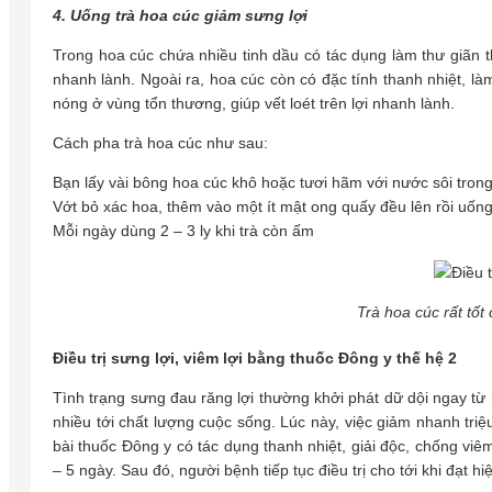
4. Uống trà hoa cúc giảm sưng lợi
Trong hoa cúc chứa nhiều tinh dầu có tác dụng làm thư giãn th
nhanh lành. Ngoài ra, hoa cúc còn có đặc tính thanh nhiệt, l
nóng ở vùng tổn thương, giúp vết loét trên lợi nhanh lành.
Cách pha trà hoa cúc như sau:
Bạn lấy vài bông hoa cúc khô hoặc tươi hãm với nước sôi tron
Vớt bỏ xác hoa, thêm vào một ít mật ong quấy đều lên rồi uốn
Mỗi ngày dùng 2 – 3 ly khi trà còn ấm
Trà hoa cúc rất tốt
Điều trị sưng lợi, viêm lợi bằng thuốc Đông y thế hệ 2
Tình trạng sưng đau răng lợi thường khởi phát dữ dội ngay t
nhiều tới chất lượng cuộc sống. Lúc này, việc giảm nhanh triệ
bài thuốc Đông y có tác dụng thanh nhiệt, giải độc, chống viê
– 5 ngày. Sau đó, người bệnh tiếp tục điều trị cho tới khi đạt hi