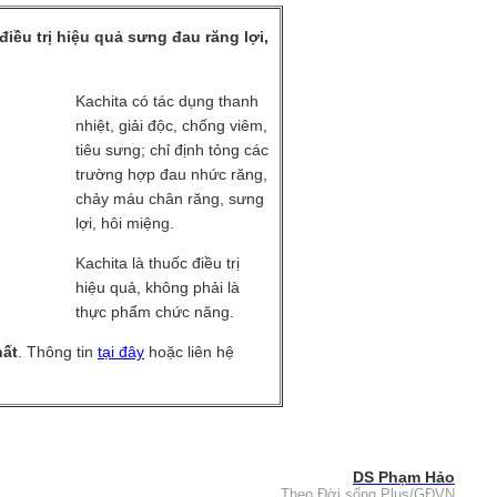
điều trị hiệu quả sưng đau răng lợi,
Kachita có tác dụng thanh
nhiệt, giải độc, chống viêm,
tiêu sưng; chỉ định tỏng các
trường hợp đau nhức răng,
chảy máu chân răng, sưng
lợi, hôi miệng.
Kachita là thuốc điều trị
hiệu quả, không phải là
thực phẩm chức năng.
ất
. Thông tin
tại đây
hoặc liên hệ
DS Phạm Hảo
Theo Đời sống Plus/GĐVN