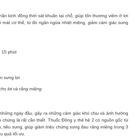
ần kinh đồng thời sát khuẩn tại chỗ, giúp tổn thương viêm ở lợi
àm mát cơ thể, từ đó ngăn ngừa nhiệt miệng, giảm cảm giác sưng
g 15 phút
g
 cho lợi và răng miệng
ừ những ngày đầu, gây ra những cảm giác khó chịu và ảnh hưởng
u chứng là rất cần thiết. Thuốc Đông y thê hệ 2 có nguồn gốc từ
m, tiêu sưng, giúp giảm triệu chứng sưng đau răng miệng trong 3
ệu quả tối ưu.