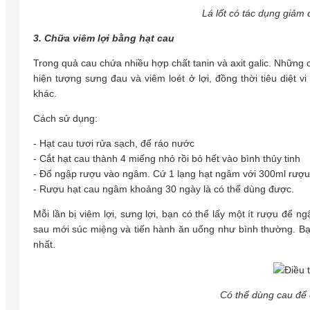
Lá lốt có tác dụng giảm đ
3. Chữa viêm lợi bằng hạt cau
Trong quả cau chứa nhiều hợp chất tanin và axit galic. Những 
hiện tượng sưng đau và viêm loét ở lợi, đồng thời tiêu diệt
khác.
Cách sử dụng:
- Hạt cau tươi rửa sạch, để ráo nước
- Cắt hạt cau thành 4 miếng nhỏ rồi bỏ hết vào bình thủy tinh
- Đổ ngập rượu vào ngâm. Cứ 1 lạng hạt ngâm với 300ml rượu
- Rượu hạt cau ngâm khoảng 30 ngày là có thể dùng được.
Mỗi lần bị viêm lợi, sưng lợi, bạn có thể lấy một ít rượu để
sau mới súc miệng và tiến hành ăn uống như bình thường. Bạn
nhất.
Có thể dùng cau để c