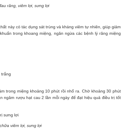
au răng, viêm lợi, sưng lợi
chất này có tác dụng sát trùng và kháng viêm tự nhiên, giúp giảm
 vi khuẩn trong khoang miệng, ngăn ngừa các bệnh lý răng miệng
 trắng
 ngậm trong miệng khoảng 10 phút rồi nhổ ra. Chờ khoảng 30 phút
 ngâm rượu hạt cau 2 lần mỗi ngày để đạt hiệu quả điều trị tốt
hữa viêm lợi, sưng lợi