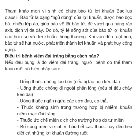
Tham khảo men vi sinh có chứa bào tử lợi khuẩn Bacillus
clausii. Bào tử là dạng “ngủ đông” của lợi khuẩn, được bao bọc
bởi nhiều lớp áo, giúp bảo vệ lõi bào tử, để vượt qua hàng rào
axit, dịch vị dạ dày. Do đó, tỷ lệ sống sót của bào tử lợi khuẩn
cao hơn so với lợi khuẩn thông thường. Khi vào đến ruột non,
bào tử sẽ hút nước, phát triển thành lợi khuẩn và phát huy công
dụng.
Điều trị bệnh viêm đại tràng bằng cách nào?
Nếu đau bụng là do viêm đại tràng, người bệnh có thể tham
khảo một số biện pháp sau:
- Uống thuốc chống táo bón (nếu bị táo bón kéo dài)
- Uống thuốc chống đi ngoài phân lỏng (nếu bị tiêu chảy
kéo dài)
- Uống thuốc ngăn ngừa các cơn đau, co thắt
- Thuốc kháng sinh trong trường hợp bị nhiễm khuẩn
niêm mạc đại tràng
- Thuốc ức chế miến dịch cho trường hợp do tự miễn
- Bổ sung men vi sinh vì hầu hết các thuốc này đều tiêu
diệt cả những lợi khuẩn đường ruột