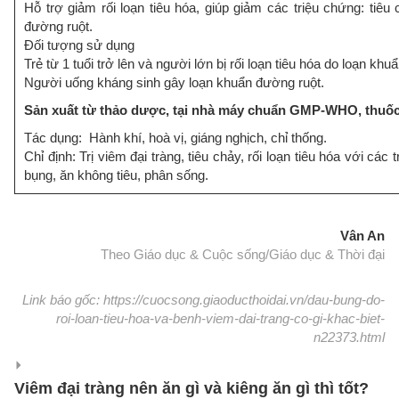
Hỗ trợ giảm rối loạn tiêu hóa, giúp giảm các triệu chứng: tiêu
đường ruột.
Đối tượng sử dụng
Trẻ từ 1 tuổi trở lên và người lớn bị rối loạn tiêu hóa do loạn kh
Người uống kháng sinh gây loạn khuẩn đường ruột.
Sản xuất từ thảo dược, tại nhà máy chuẩn GMP-WHO, th
Tác dụng: Hành khí, hoà vị, giáng nghịch, chỉ thống.
Chỉ định: Trị viêm đại tràng, tiêu chảy, rối loạn tiêu hóa với cá
bụng, ăn không tiêu, phân sống.
Vân An
Theo Giáo dục & Cuộc sống/Giáo dục & Thời đại
Link báo gốc: https://cuocsong.giaoducthoidai.vn/dau-bung-do-
roi-loan-tieu-hoa-va-benh-viem-dai-trang-co-gi-khac-biet-
n22373.html
Viêm đại tràng nên ăn gì và kiêng ăn gì thì tốt?