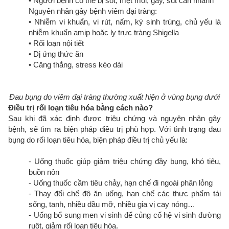
• Người bệnh có thể bị sốt, mệt mỏi, gầy, sút cân nhanh
Nguyên nhân gây bệnh viêm đại tràng:
• Nhiễm vi khuẩn, vi rút, nấm, ký sinh trùng, chủ yếu là
nhiễm khuẩn amip hoặc lỵ trực tràng Shigella
• Rối loạn nội tiết
• Dị ứng thức ăn
• Căng thẳng, stress kéo dài
Đau bụng do viêm đại tràng thường xuất hiện ở vùng bụng dưới
Điều trị rối loạn tiêu hóa bằng cách nào?
Sau khi đã xác định được triệu chứng và nguyên nhân gây
bệnh, sẽ tìm ra biện pháp điều trị phù hợp. Với tình trạng đau
bụng do rối loạn tiêu hóa, biện pháp điều trị chủ yếu là:
- Uống thuốc giúp giảm triệu chứng đầy bụng, khó tiêu,
buồn nôn
- Uống thuốc cầm tiêu chảy, hạn chế đi ngoài phân lỏng
- Thay đổi chế độ ăn uống, hạn chế các thực phẩm tái
sống, tanh, nhiều dầu mỡ, nhiều gia vị cay nóng…
- Uống bổ sung men vi sinh để củng cố hệ vi sinh đường
ruột, giảm rối loạn tiêu hóa.