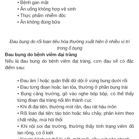
• Bệnh gan mật
• Ăn uống không hợp vệ sinh
• Thực phẩm nhiễm độc
• Ăn không đúng bữa
Đau bụng do rối loạn tiêu hóa thường xuất hiện ở nhiều vị trí
trong ổ bụng
Đau bụng do bệnh viêm đại tràng
Nếu là đau bụng do bệnh viêm đại tràng, cơn đau sẽ có đặc
điểm sau:
• Đau âm ỉ hoặc quặn thắt dữ dội ở vùng bụng dưới rối
• Đau từng đoạn hoặc lan tỏa, thường ở phần bụng trái
• Bụng căng trướng, gõ vào nghe bộp bộp, có thể thấy
từng đoạn đại tràng nổi lên thành cục
• Khi đi đại tiện, thường mót rặn, đau rát hậu môn
• Rối loạn đại tiện: táo bón hoặc tiêu chảy, phân kèm theo
chất nhầy, mùi hôi thối
• Khi nội soi đại trường, thường thấy tình trạng viêm đỏ
lan rộng, có ổ loét