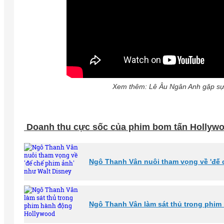
Xem thêm: Lê Âu Ngân Anh gặp sự c
Doanh thu cực sốc của phim bom tấn Hollyw
Ngô Thanh Vân nuôi tham vọng về 'đế 
Ngô Thanh Vân làm sát thủ trong phi