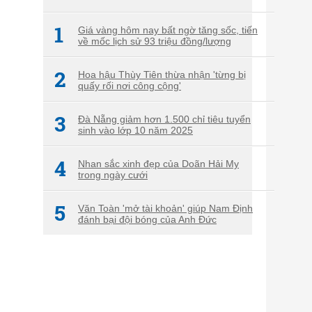
1
Giá vàng hôm nay bất ngờ tăng sốc, tiến
về mốc lịch sử 93 triệu đồng/lượng
2
Hoa hậu Thùy Tiên thừa nhận 'từng bị
quấy rối nơi công cộng'
3
Đà Nẵng giảm hơn 1.500 chỉ tiêu tuyển
sinh vào lớp 10 năm 2025
4
Nhan sắc xinh đẹp của Doãn Hải My
trong ngày cưới
5
Văn Toàn 'mở tài khoản' giúp Nam Định
đánh bại đội bóng của Anh Đức