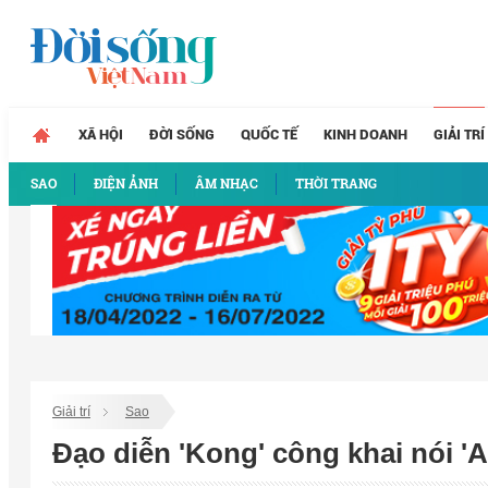
XÃ HỘI
ĐỜI SỐNG
QUỐC TẾ
KINH DOANH
GIẢI TRÍ
SAO
ĐIỆN ẢNH
ÂM NHẠC
THỜI TRANG
Giải trí
Sao
Đạo diễn 'Kong' công khai nói 