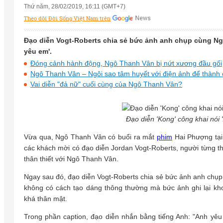
Thứ năm, 28/02/2019, 16:11 (GMT+7)
Theo dõi Đời Sống Việt Nam trên
Đạo diễn Vogt-Roberts chia sẻ bức ảnh anh chụp cùng Ngô
yêu em'.
Đóng cảnh hành động, Ngô Thanh Vân bị nứt xương đầu gối
Ngô Thanh Vân – Ngôi sao tâm huyết với điện ảnh để thành
Vai diễn "đả nữ" cuối cùng của Ngô Thanh Vân?
Đạo diễn 'Kong' công khai nói
Vừa qua, Ngô Thanh Vân có buổi ra mắt
phim
Hai Phượng tạ
các khách mời có đạo diễn Jordan Vogt-Roberts, người từng th
thân thiết với Ngô Thanh Vân.
Ngay sau đó, đạo diễn Vogt-Roberts chia sẻ bức ảnh anh chụp
không có cách tạo dáng thông thường mà bức ảnh ghi lại k
khá thân mật.
Trong phần caption, đạo diễn nhắn bằng tiếng Anh: "Anh yê