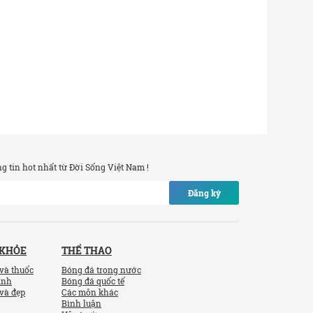
 tin hot nhất từ Đời Sống Việt Nam !
Đăng ký
 KHỎE
THỂ THAO
và thuốc
Bóng đá trong nước
ính
Bóng đá quốc tế
và đẹp
Các môn khác
Bình luận