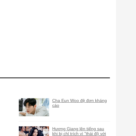
Cha Eun Woo đệ đơn kháng
cáo
Hương Giang lên tiếng sau
khi bị chỉ trích vì "thái độ với