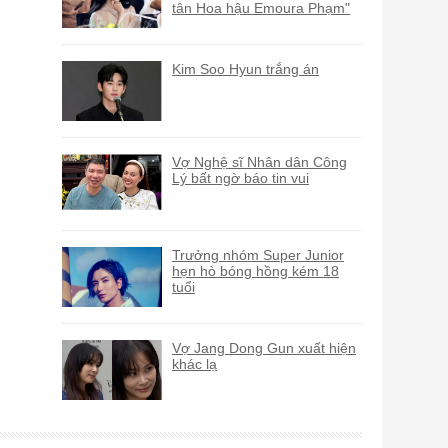
tân Hoa hậu Emoura Phạm"
Kim Soo Hyun trắng án
Vợ Nghệ sĩ Nhân dân Công
Lý bất ngờ báo tin vui
Trưởng nhóm Super Junior
hẹn hò bóng hồng kém 18
tuổi
Vợ Jang Dong Gun xuất hiện
khác lạ