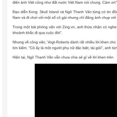
điện ảnh Việt cũng như đất nước Việt Nam nói chung. Cảm ơn"
Đạo diễn Kong: Skull Island và Ngô Thanh Vân từng có tin đồn
Nam và đi chơi với một số cô gái nhưng chỉ đăng ảnh chụp vớ
Trong một bài phỏng vấn với Zing.vn, anh thừa nhận có nghe
khoảnh khắc đi qua cuộc đời".
Nhưng về công việc, Vogt-Roberts dành rất nhiều lời khen ch
tìm kiếm. "Cô ấy là một người phụ nữ đặc biệt, tài giỏi", anh từ
Hiện tại, Ngô Thanh Vân vẫn chưa chia sẻ gì về lời khen trên.