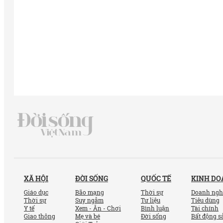
XÃ HỘI
ĐỜI SỐNG
QUỐC TẾ
KINH D
Giáo dục
Bão mạng
Thời sự
Doanh ngh
Thời sự
Suy ngẫm
Tư liệu
Tiêu dùng
Y tế
Xem - Ăn - Chơi
Bình luận
Tài chính
Giao thông
Mẹ và bé
Đời sống
Bất động s