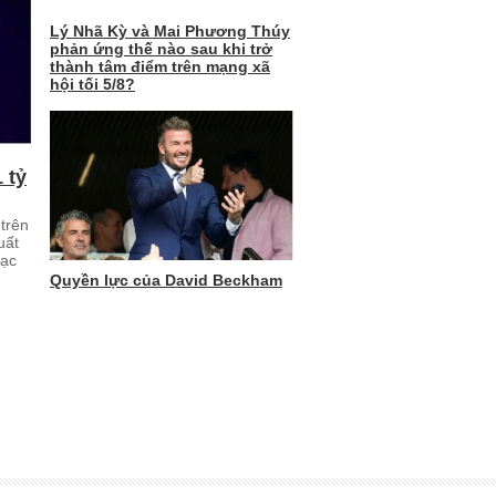
Lý Nhã Kỳ và Mai Phương Thúy
phản ứng thế nào sau khi trở
thành tâm điểm trên mạng xã
hội tối 5/8?
 tỷ
trên
uất
hạc
Quyền lực của David Beckham