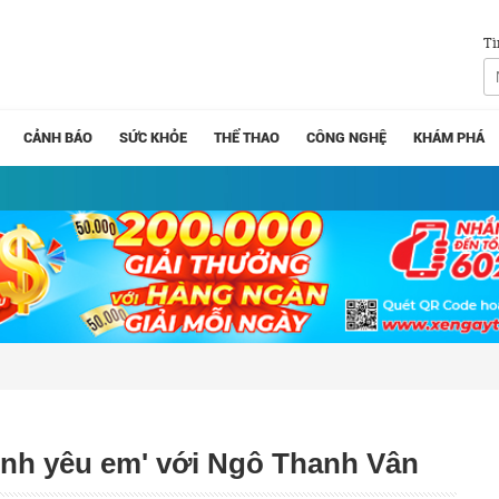
Tì
CẢNH BÁO
SỨC KHỎE
THỂ THAO
CÔNG NGHỆ
KHÁM PHÁ
'Anh yêu em' với Ngô Thanh Vân