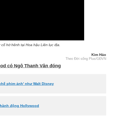
ố hớ hênh tại Hoa hậu Liên lục địa.
Kim Hảo
Theo Đời sống Plus/GĐVN
ood có Ngô Thanh Vân đóng
chế phim ảnh' như Walt Disney
m hành động Hollywood