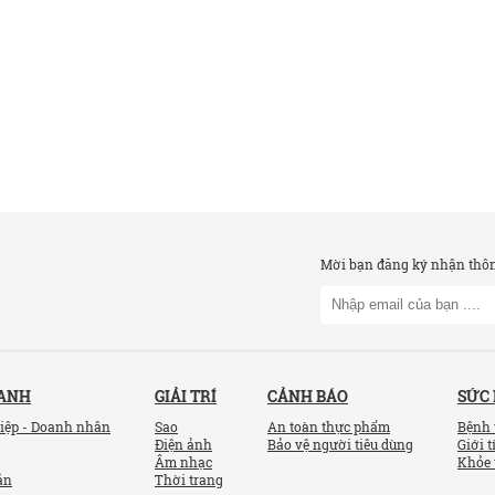
Mời bạn đăng ký nhận thông
OANH
GIẢI TRÍ
CẢNH BÁO
SỨC
iệp - Doanh nhân
Sao
An toàn thực phẩm
Bệnh 
Điện ảnh
Bảo vệ người tiêu dùng
Giới t
Âm nhạc
Khỏe 
ản
Thời trang