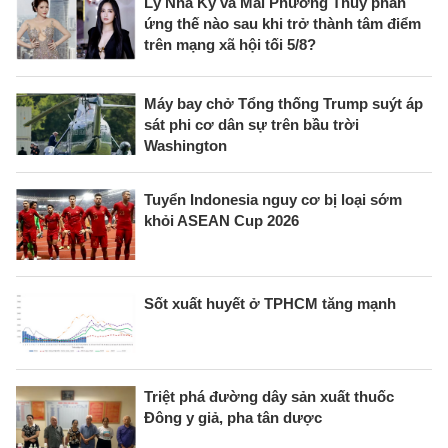
Lý Nhã Kỳ và Mai Phương Thúy phản
ứng thế nào sau khi trở thành tâm điểm
trên mạng xã hội tối 5/8?
Máy bay chở Tổng thống Trump suýt áp
sát phi cơ dân sự trên bầu trời
Washington
Tuyển Indonesia nguy cơ bị loại sớm
khỏi ASEAN Cup 2026
Sốt xuất huyết ở TPHCM tăng mạnh
Triệt phá đường dây sản xuất thuốc
Đông y giả, pha tân dược