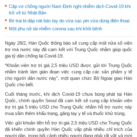
Cặp vợ chồng người Nam Định nghi nhiễm dịch Covid-19 khi
trở về từ Nhật Bản
Bé trai bị dập nát bàn tay do vừa sạc pin vừa dùng điện thoại
Một phụ nữ tái nhiễm corona sau khi khỏi bệnh
Ngày 28/2, Hàn Quốc thông báo sẽ cung cấp một nửa số viện
trợ mà nước này đã cam kết với Trung Quốc nhằm giúp quốc
gia tỷ dân chống lại Covid-19.
“Khoản viện trợ trị giá 2,5 triệu USD được gửi tới Trung Quốc
nhằm tránh làm gián đoạn việc cung cấp các sản phẩm y tế
cho người dân nước này”, một quan chức Bộ Ngoại giao Hàn
Quốc cho biết.
Cuối tháng trước, khi dịch Covid-19 chưa bùng phát tại Hàn
Quốc, chính quyền Seoul đã cam kết sẽ cung cấp khoản viện
trợ trị giá 5 triệu USD cho Trung Quốc nhằm hỗ trợ nước này
mua sắm thêm khẩu trang, găng tay y tế và thuốc khử trùng.
Việc gửi khoản tiền hỗ trợ trị giá 2,5 triệu USD cho Trung Quốc
đã khiến chính quyền Hàn Quốc vấp phải nhiều chỉ trích của
người dân, trong bối cảnh nhiều người đang phải rất vất vả mới