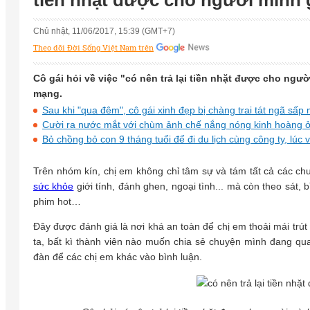
tiền nhặt được cho người mình 
Chủ nhật, 11/06/2017, 15:39 (GMT+7)
Theo dõi Đời Sống Việt Nam trên
Cô gái hỏi về việc "có nên trả lại tiền nhặt được cho ng
mạng.
Sau khi "qua đêm", cô gái xinh đẹp bị chàng trai tát ngã sấp m
Cười ra nước mắt với chùm ảnh chế nắng nóng kinh hoàng 
Bỏ chồng bỏ con 9 tháng tuổi để đi du lịch cùng công ty, lúc 
Trên nhóm kín, chị em không chỉ tâm sự và tám tất cả các ch
sức khỏe
giới tính, đánh ghen, ngoại tình... mà còn theo sát, 
phim hot…
Đây được đánh giá là nơi khá an toàn để chị em thoải mái trú
ta, bất kì thành viên nào muốn chia sẻ chuyện mình đang qu
đàn để các chị em khác vào bình luận.