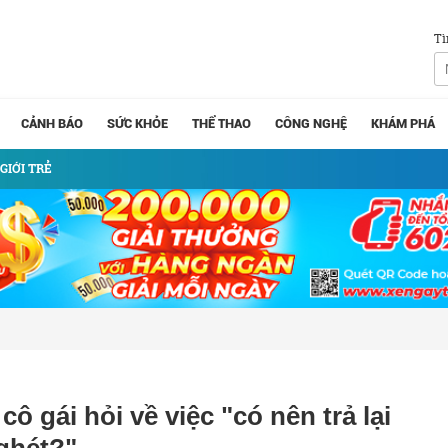
Tì
CẢNH BÁO
SỨC KHỎE
THỂ THAO
CÔNG NGHỆ
KHÁM PHÁ
GIỚI TRẺ
ô gái hỏi về việc "có nên trả lại