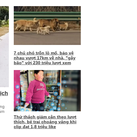
7 chú chó trốn lò mổ, bảo vệ
nhau vượt 17km về nhà, "gây
bão" với 230 triệu lượt xem
ịch
ung
năm
Thử thách giảm cân theo lượt
thích, bé trai choáng váng khi
clip đạt 1,8 triệu like