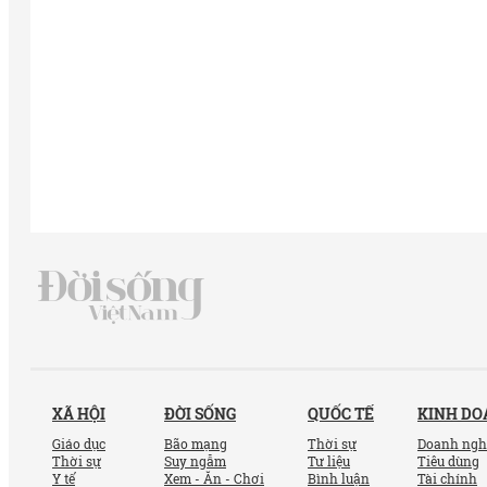
XÃ HỘI
ĐỜI SỐNG
QUỐC TẾ
KINH D
Giáo dục
Bão mạng
Thời sự
Doanh ngh
Thời sự
Suy ngẫm
Tư liệu
Tiêu dùng
Y tế
Xem - Ăn - Chơi
Bình luận
Tài chính