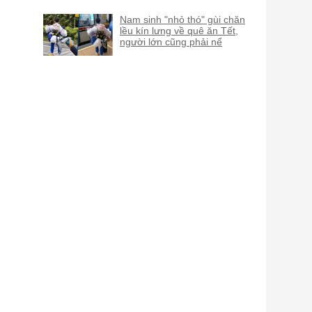
Nam sinh "nhỏ thó" gùi chăn
lều kín lưng về quê ăn Tết,
người lớn cũng phải nể