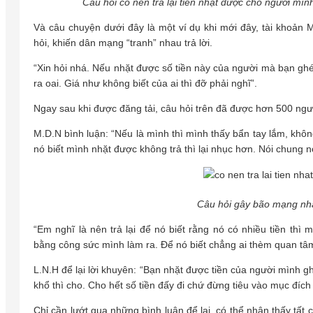
Câu hỏi có nên trả lại tiền nhặt được cho người mì
Và câu chuyện dưới đây là một ví dụ khi mới đây, tài khoản 
hỏi, khiến dân mạng “tranh” nhau trả lời.
“Xin hỏi nhá. Nếu nhặt được số tiền này của người mà bạn ghé
ra oai. Giá như không biết của ai thì đỡ phải nghĩ”.
Ngay sau khi được đăng tải, câu hỏi trên đã được hơn 500 ngườ
M.D.N bình luận: “Nếu là mình thì mình thấy bẩn tay lắm, khô
nó biết mình nhặt được không trả thì lại nhục hơn. Nói chung 
Câu hỏi gây bão mạng nhận
“Em nghĩ là nên trả lại để nó biết rằng nó có nhiều tiền thì
bằng công sức mình làm ra. Để nó biết chẳng ai thèm quan tâm 
L.N.H để lại lời khuyên: “Bạn nhặt được tiền của người mình gh
khổ thì cho. Cho hết số tiền đấy đi chứ đừng tiêu vào mục đích
Chỉ cần lướt qua những bình luận để lại, có thể nhận thấy tất