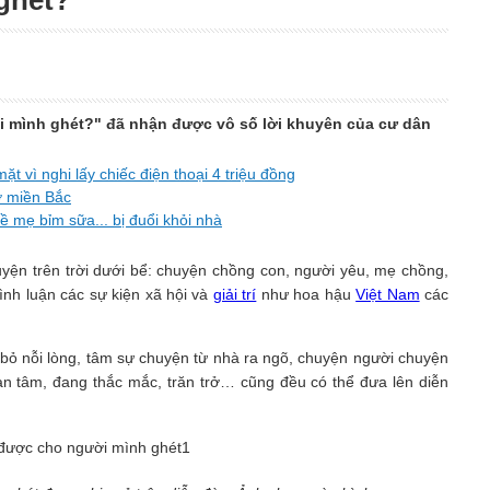
ghét?"
ười mình ghét?" đã nhận được vô số lời khuyên của cư dân
ặt vì nghi lấy chiếc điện thoại 4 triệu đồng
ở miền Bắc
về mẹ bỉm sữa... bị đuổi khỏi nhà
uyện trên trời dưới bể: chuyện chồng con, người yêu, mẹ chồng,
bình luận các sự kiện xã hội và
giải trí
như hoa hậu
Việt Nam
các
t bỏ nỗi lòng, tâm sự chuyện từ nhà ra ngõ, chuyện người chuyện
an tâm, đang thắc mắc, trăn trở… cũng đều có thể đưa lên diễn