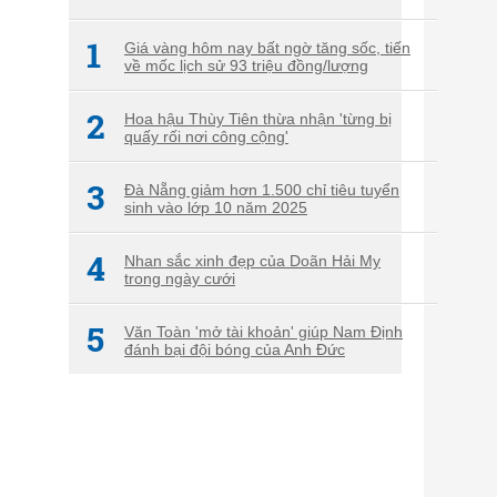
1
Giá vàng hôm nay bất ngờ tăng sốc, tiến
về mốc lịch sử 93 triệu đồng/lượng
2
Hoa hậu Thùy Tiên thừa nhận 'từng bị
quấy rối nơi công cộng'
3
Đà Nẵng giảm hơn 1.500 chỉ tiêu tuyển
sinh vào lớp 10 năm 2025
4
Nhan sắc xinh đẹp của Doãn Hải My
trong ngày cưới
5
Văn Toàn 'mở tài khoản' giúp Nam Định
đánh bại đội bóng của Anh Đức