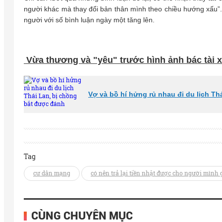
người khác mà thay đổi bản thân mình theo chiều hướng xấu”
người với số bình luận ngày một tăng lên.
Vừa thương và "yêu" trước hình ảnh bác tài xế
Vợ và bồ hí hửng rủ nhau đi du lịch Th
Tag
cư dân mạng
có nên trả lại tiền nhặt được cho người mình 
CÙNG CHUYÊN MỤC