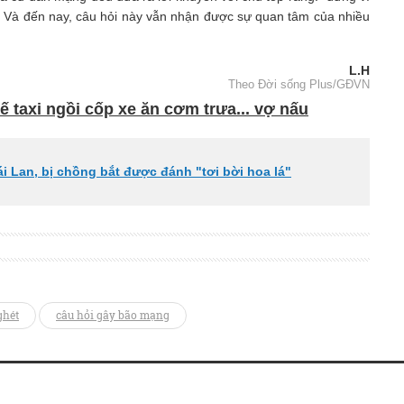
. Và đến nay, câu hỏi này vẫn nhận được sự quan tâm của nhiều
L.H
Theo Đời sống Plus/GĐVN
 taxi ngồi cốp xe ăn cơm trưa... vợ nấu
ái Lan, bị chồng bắt được đánh "tơi bời hoa lá"
ghét
câu hỏi gây bão mạng