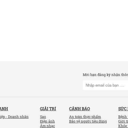
Mời bạn đăng ký nhận thông
OANH
GIẢI TRÍ
CẢNH BÁO
SỨC
iệp - Doanh nhân
Sao
An toàn thực phẩm
Bệnh 
Điện ảnh
Bảo vệ người tiêu dùng
Giới t
Âm nhạc
Khỏe 