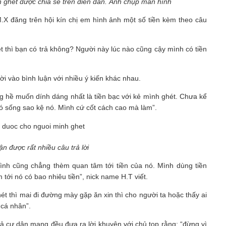
nh ghét được chia sẻ trên diễn đàn. Ảnh chụp màn hình
M.X đăng trên hội kín chị em hình ảnh một số tiền kèm theo câu
t thì bạn có trả không? Người này lúc nào cũng cậy mình có tiền
i vào bình luận với nhiều ý kiến khác nhau.
ng hề muốn dính dáng nhất là tiền bạc với kẻ mình ghét. Chưa kể
nó sống sao kệ nó. Mình cứ cốt cách cao mà làm”.
 được rất nhiều câu trả lời
 mình cũng chẳng thèm quan tâm tới tiền của nó. Mình dùng tiền
tới nó có bao nhiêu tiền”, nick name H.T viết.
ét thì mai đi đường mày gặp ăn xin thì cho người ta hoặc thấy ai
 cá nhân”.
 cả cư dân mạng đều đưa ra lời khuyên với chủ top rằng: “đừng vì