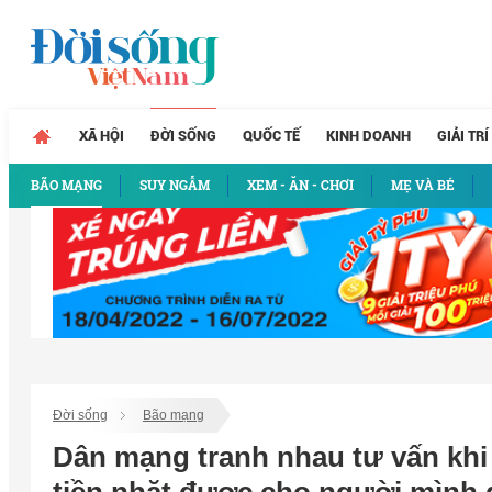
XÃ HỘI
ĐỜI SỐNG
QUỐC TẾ
KINH DOANH
GIẢI TRÍ
BÃO MẠNG
SUY NGẪM
XEM - ĂN - CHƠI
MẸ VÀ BÉ
Đời sống
Bão mạng
Dân mạng tranh nhau tư vấn khi c