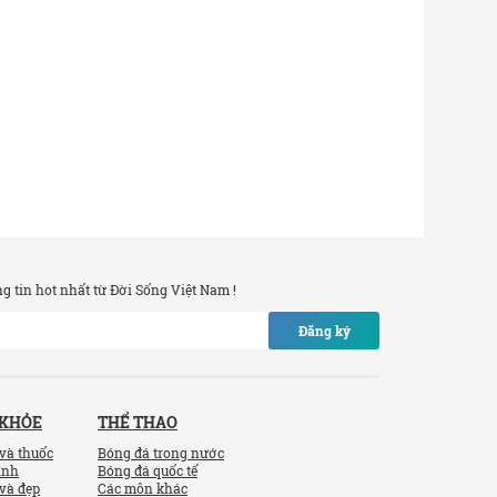
 tin hot nhất từ Đời Sống Việt Nam !
Đăng ký
 KHỎE
THỂ THAO
và thuốc
Bóng đá trong nước
ính
Bóng đá quốc tế
và đẹp
Các môn khác