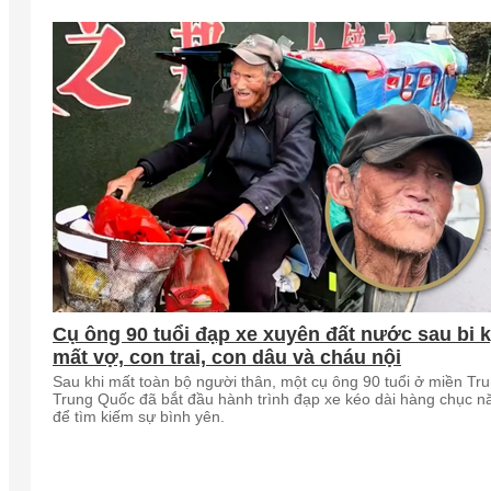
Cụ ông 90 tuổi đạp xe xuyên đất nước sau bi k
mất vợ, con trai, con dâu và cháu nội
Sau khi mất toàn bộ người thân, một cụ ông 90 tuổi ở miền Tr
Trung Quốc đã bắt đầu hành trình đạp xe kéo dài hàng chục 
để tìm kiếm sự bình yên.