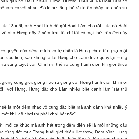
 đoạn gắn bó rất là nhiều. Hưng, Dương Triệu Vũ và Hoài Lâm có
ể tam ca với nhau, Đó là sự tổng thể rất là ăn nhập, tạo nên sự
Lúc 13 tuổi, anh Hoài Linh đã gửi Hoài Lâm cho tôi. Lúc đó Hoài
về nhà Hưng dậy 2 năm trời, tôi chỉ tất cả mọi thứ trên đời này
 có quyền của riêng mình và tự nhận là Hưng chưa từng sợ một
n đầu tiên, sau khi nghe lại Hưng cho Lâm đi về quay lại Hưng
và sáng tuyệt vời. Chính vì thế vô cùng hãnh diện khi giới thiệu
iả giọng cũng giỏi, giọng nào ra giọng đó. Hưng hãnh diện khi mời
i với Hưng, Hưng đặt cho Lâm nhiều biệt danh lắm 'sát thủ
y sẽ là một đêm nhạc vô cùng đặc biệt mà anh dành khá nhiều ý
ột khi “đã chơi thì phải chơi hết nấc”.
ết, mỗi ca khúc mà anh hát trong đêm diễn sẽ là mỗi những câu
a từng tiết mục.Trong buổi giới thiệu liveshow, Đàm Vĩnh Hưng
 dành khá nhiều ý tưởng cho khâu biên tập và dàn dựng chương