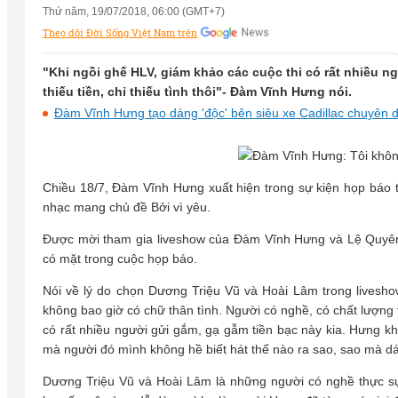
Thứ năm, 19/07/2018, 06:00 (GMT+7)
Theo dõi Đời Sống Việt Nam trên
"Khi ngồi ghế HLV, giám khảo các cuộc thi có rất nhiều 
thiếu tiền, chỉ thiếu tình thôi"- Đàm Vĩnh Hưng nói.
Đàm Vĩnh Hưng tạo dáng 'độc' bên siêu xe Cadillac chuyên 
Chiều 18/7, Đàm Vĩnh Hưng xuất hiện trong sự kiện họp báo 
nhạc mang chủ đề Bởi vì yêu.
Được mời tham gia liveshow của Đàm Vĩnh Hưng và Lệ Quyê
có mặt trong cuộc họp báo.
Nói về lý do chọn Dương Triệu Vũ và Hoài Lâm trong livesho
không bao giờ có chữ thân tình. Người có nghề, có chất lượng
có rất nhiều người gửi gắm, gạ gẫm tiền bạc này kia. Hưng không
mà người đó mình không hề biết hát thế nào ra sao, sao mà dá
Dương Triệu Vũ và Hoài Lâm là những người có nghề thực sự