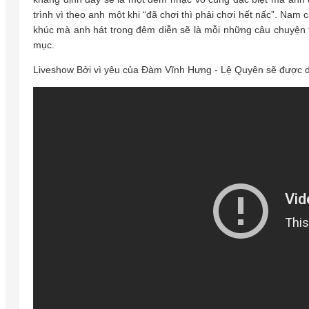
trình vì theo anh một khi “đã chơi thì phải chơi hết nấc”. Nam
khúc mà anh hát trong đêm diễn sẽ là mỗi những câu chuyện t
mục.
Liveshow Bởi vì yêu của Đàm Vĩnh Hưng - Lệ Quyên sẽ được di