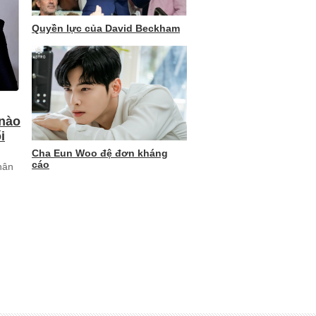
Quyền lực của David Beckham
 nào
i
Cha Eun Woo đệ đơn kháng
cáo
hân