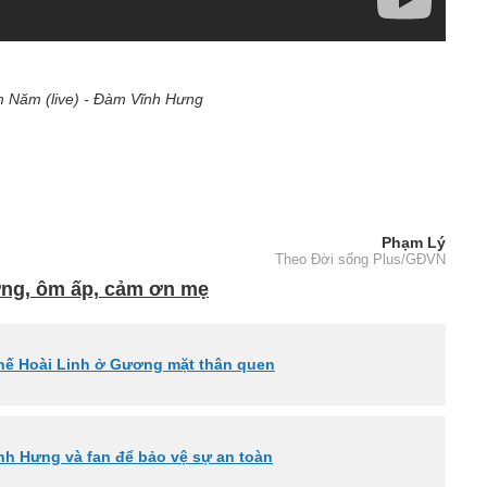
 Năm (live) - Đàm Vĩnh Hưng
Phạm Lý
Theo Đời sống Plus/GĐVN
ơng, ôm ấp, cảm ơn mẹ
thế Hoài Linh ở Gương mặt thân quen
nh Hưng và fan để bảo vệ sự an toàn