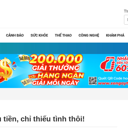
Tì
CẢNH BÁO
SỨC KHỎE
THỂ THAO
CÔNG NGHỆ
KHÁM PHÁ
iền, chỉ thiếu tình thôi!