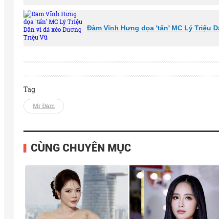
Đàm Vĩnh Hưng dọa 'tẩn' MC Lý Triệu D
Tag
Mr Đàm
CÙNG CHUYÊN MỤC