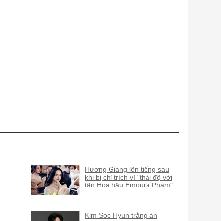
Hương Giang lên tiếng sau
khi bị chỉ trích vì "thái độ với
tân Hoa hậu Emoura Phạm"
Kim Soo Hyun trắng án