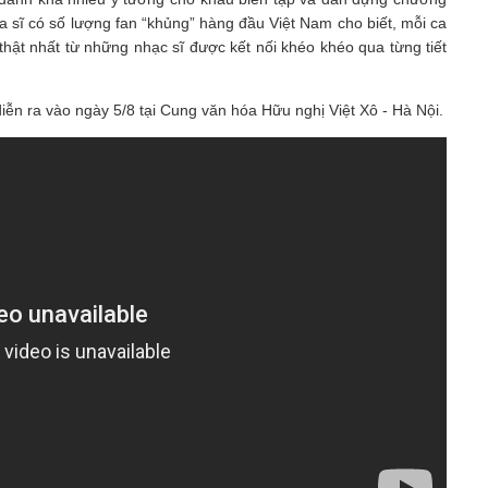
 ca sĩ có số lượng fan “khủng” hàng đầu Việt Nam cho biết, mỗi ca
hật nhất từ những nhạc sĩ được kết nối khéo khéo qua từng tiết
ễn ra vào ngày 5/8 tại Cung văn hóa Hữu nghị Việt Xô - Hà Nội.