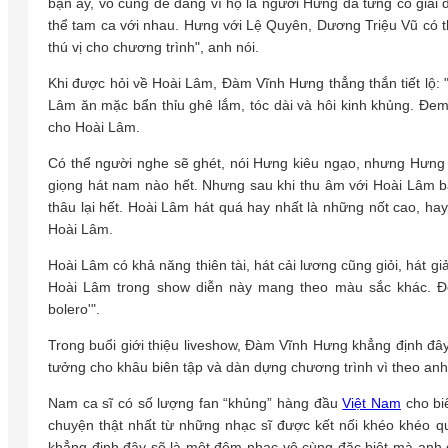
bạn ấy, vô cùng dễ dàng vì họ là người Hưng đã từng có giai
thể tam ca với nhau. Hưng với Lệ Quyên, Dương Triệu Vũ có th
thú vị cho chương trình", anh nói.
Khi được hỏi về Hoài Lâm, Đàm Vĩnh Hưng thẳng thắn tiết lộ: "
Lâm ăn mặc bẩn thỉu ghê lắm, tóc dài và hôi kinh khủng. Đem 
cho Hoài Lâm.
Có thể người nghe sẽ ghét, nói Hưng kiêu ngạo, nhưng Hưng
giọng hát nam nào hết. Nhưng sau khi thu âm với Hoài Lâm bả
thâu lại hết. Hoài Lâm hát quá hay nhất là những nốt cao, hay 
Hoài Lâm.
Hoài Lâm có khả năng thiên tài, hát cải lương cũng giỏi, hát g
Hoài Lâm trong show diễn này mang theo màu sắc khác. Đố
bolero'".
Trong buổi giới thiệu liveshow, Đàm Vĩnh Hưng khẳng định đâ
tưởng cho khâu biên tập và dàn dựng chương trình vì theo anh m
Nam ca sĩ có số lượng fan “khủng” hàng đầu
Việt Nam
cho bi
chuyện thật nhất từ những nhạc sĩ được kết nối khéo khéo qu
khẳng định đây sẽ là một đêm nhạc vô cùng đặc biệt mà anh