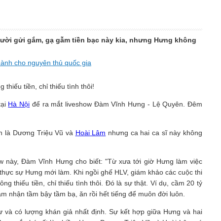
người gửi gắm, gạ gẫm tiền bạc này kia, nhưng Hưng không
dành cho nguyên thủ quốc gia
tại
Hà Nội
để ra mắt liveshow Đàm Vĩnh Hưng - Lệ Quyên. Đêm
n là Dương Triệu Vũ và
Hoài Lâm
nhưng ca hai ca sĩ này không
w này, Đàm Vĩnh Hưng cho biết: "Từ xưa tới giờ Hưng làm việc
 thực sự Hưng mới làm. Khi ngồi ghế HLV, giám khảo các cuộc thi
 thiếu tiền, chỉ thiếu tình thôi. Đó là sự thật. Ví dụ, cầm 20 tỷ
m nhận tầm bậy tầm bạ, ăn rồi hết tiếng để muôn đời luôn.
 và có lượng khán giả nhất định. Sự kết hợp giữa Hưng và hai