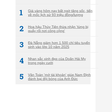
1
Giá vàng hôm nay bất ngờ tăng sốc, tiến
về mốc lịch sử 93 triệu đồng/lượng
2
Hoa hậu Thùy Tiên thừa nhận 'từng bị
quấy rối nơi công cộng'
3
Đà Nẵng giảm hơn 1.500 chỉ tiêu tuyển
sinh vào lớp 10 năm 2025
4
Nhan sắc xinh đẹp của Doãn Hải My
trong ngày cưới
5
Văn Toàn 'mở tài khoản' giúp Nam Định
đánh bại đội bóng của Anh Đức