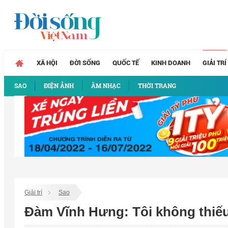
XÃ HỘI
ĐỜI SỐNG
QUỐC TẾ
KINH DOANH
GIẢI TRÍ
SAO
ĐIỆN ẢNH
ÂM NHẠC
THỜI TRANG
Giải trí
Sao
Đàm Vĩnh Hưng: Tôi không thiếu t