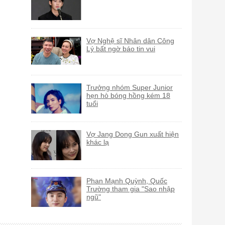
Vợ Nghệ sĩ Nhân dân Công
Lý bất ngờ báo tin vui
Trưởng nhóm Super Junior
hẹn hò bóng hồng kém 18
tuổi
Vợ Jang Dong Gun xuất hiện
khác lạ
Phan Mạnh Quỳnh, Quốc
Trường tham gia "Sao nhập
ngũ"