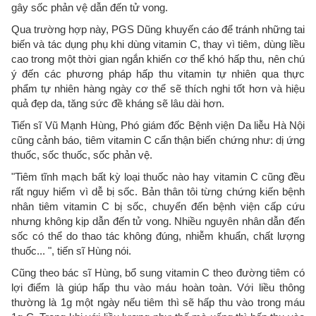
gây sốc phản vệ dẫn đến tử vong.
Qua trường hợp này, PGS Dũng khuyến cáo để tránh những tai
biến và tác dụng phụ khi dùng vitamin C, thay vì tiêm, dùng liều
cao trong một thời gian ngắn khiến cơ thể khó hấp thu, nên chú
ý đến các phương pháp hấp thu vitamin tự nhiên qua thực
phẩm tự nhiên hàng ngày cơ thể sẽ thích nghi tốt hơn và hiệu
quả đẹp da, tăng sức đề kháng sẽ lâu dài hơn.
Tiến sĩ Vũ Mạnh Hùng, Phó giám đốc Bệnh viện Da liễu Hà Nội
cũng cảnh báo, tiêm vitamin C cẩn thận biến chứng như: dị ứng
thuốc, sốc thuốc, sốc phản vệ.
"Tiêm tĩnh mạch bất kỳ loại thuốc nào hay vitamin C cũng đều
rất nguy hiểm vì dễ bị sốc. Bản thân tôi từng chứng kiến bệnh
nhân tiêm vitamin C bị sốc, chuyển đến bệnh viện cấp cứu
nhưng không kịp dẫn đến tử vong. Nhiều nguyên nhân dẫn đến
sốc có thể do thao tác không đúng, nhiễm khuẩn, chất lượng
thuốc... ", tiến sĩ Hùng nói.
Cũng theo bác sĩ Hùng, bổ sung vitamin C theo đường tiêm có
lợi điểm là giúp hấp thu vào máu hoàn toàn. Với liều thông
thường là 1g một ngày nếu tiêm thì sẽ hấp thu vào trong máu