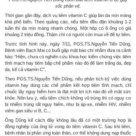
sốc phản vệ.
Thời gian gần đây, dịch vụ tiêm vitamin C giúp làn da mịn màng
khá phổ biến. Theo quảng cáo, nếu tiêm đều đặn khoảng 1-2
tuần thì da mịn màng nhanh chóng. Một hộp có 6 ống có giá
khoảng 2 triệu đồng. Thậm chí có người còn mua về để tự tiêm.
Trước tình hình này, ngày 7/11, PGS.TS.Nguyễn Tiến Dũng,
Bệnh viện Bạch Mai có buổi gặp mặt báo chí nhằm đưa ra cảnh
báo: “Hiện, chưa có nghiên cứu khoa học kiểm chứng việc tiêm
tĩnh mạch hay tiêm bắp chế phẩm nào đó để làm trắng da, đẹp
da, kể cả vitamin C”.
Theo PGS.TS.Nguyễn Tiến Dũng, nếu phân tích kỹ việc dùng
vitamin hay dùng các chế phẩm kết hợp tiêm tĩnh mạch, chỉ
chuốc lấy nguy hiểm hơn là đạt một lợi ích nào đó về mặt sức
khỏe. Nên lưu ý, nếu tiêm chích không vô trùng thì có nguy cơ
bị nhiễm trùng rất nguy hiểm, như bị áp-xe, nhiễm HIV, nhiễm
viêm gan siêu vi B, C...
Ông Dũng kể cách đây không lâu đã có một trường hợp là
đồng nghiệp của ông tử vong do tiêm vitamin C. Sau khi tiêm,
bệnh nhân bị phản ứng toàn thân, cơ thể không dung nạp thuốc