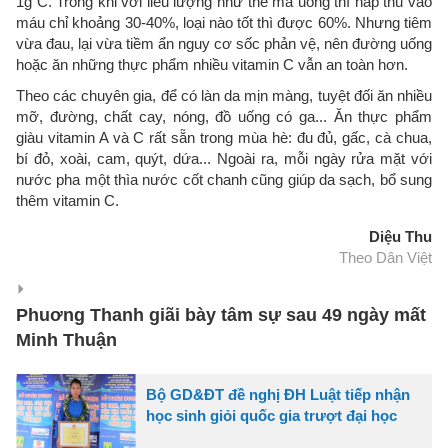
1g C. Trong khi với liều lượng như thế mà uống thì hấp thu vào
máu chỉ khoảng 30-40%, loại nào tốt thì được 60%. Nhưng tiêm
vừa đau, lại vừa tiềm ẩn nguy cơ sốc phản vệ, nên đường uống
hoặc ăn những thực phẩm nhiều vitamin C vẫn an toàn hơn.
Theo các chuyên gia, để có làn da mịn màng, tuyệt đối ăn nhiều
mỡ, đường, chất cay, nóng, đồ uống có ga... Ăn thực phẩm
giàu vitamin A và C rất sẵn trong mùa hè: đu đủ, gấc, cà chua,
bí đỏ, xoài, cam, quýt, dứa... Ngoài ra, mỗi ngày rửa mặt với
nước pha một thìa nước cốt chanh cũng giúp da sạch, bổ sung
thêm vitamin C.
Diệu Thu
Theo Dân Việt
Phuơng Thanh giãi bày tâm sự sau 49 ngày mất
Minh Thuận
Bộ GD&ĐT đề nghị ĐH Luật tiếp nhận
học sinh giỏi quốc gia trượt đại học