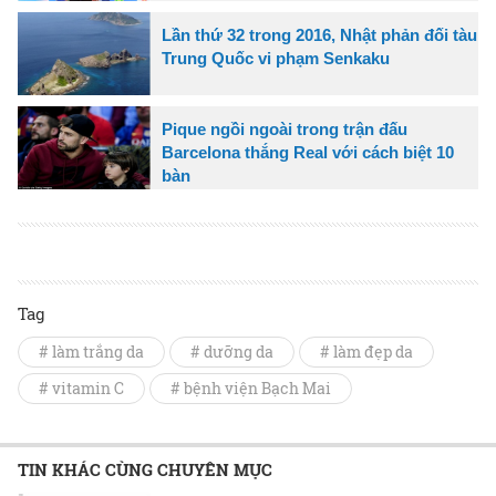
Lần thứ 32 trong 2016, Nhật phản đối tàu
Trung Quốc vi phạm Senkaku
Pique ngồi ngoài trong trận đấu
Barcelona thắng Real với cách biệt 10
bàn
Tag
# làm trắng da
# dưỡng da
# làm đẹp da
# vitamin C
# bệnh viện Bạch Mai
TIN KHÁC CÙNG CHUYÊN MỤC