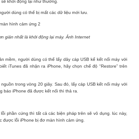
 sẽ khởi động lại như thường.
 người dùng có thể bị mất các dữ liệu mới lưu.
 giản nhất là khởi động lại máy. Ảnh Internet
ần mềm, người dùng có thể lấy dây cáp USB kể kết nối máy với
biết iTunes đã nhận ra iPhone, hãy chọn chế độ “Restore” trên
nguồn trong vòng 20 giây. Sau đó, lấy cáp USB kết nối máy với
 báo iPhone đã được kết nối thì thả ra.
i phần cứng thì tất cả các biện pháp trên sẽ vô dụng. lúc này,
 được lỗi iPhone bị đơ màn hình cảm ứng.