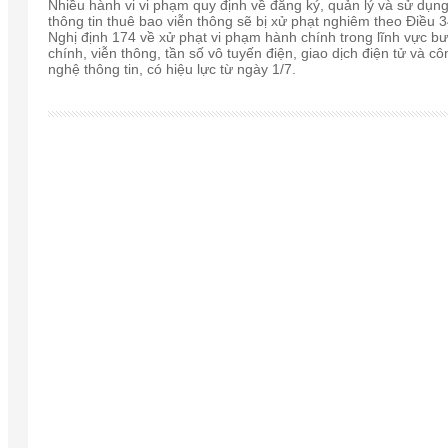
Nhiều hành vi vi phạm quy định về đăng ký, quản lý và sử dụn
thông tin thuê bao viễn thông sẽ bị xử phạt nghiêm theo Điều 
Nghị định 174 về xử phạt vi phạm hành chính trong lĩnh vực b
chính, viễn thông, tần số vô tuyến điện, giao dịch điện tử và cô
nghệ thông tin, có hiệu lực từ ngày 1/7.