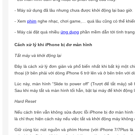
- Máy sử dụng đã lâu nhưng chưa được khởi động lại bao giờ.
- Xem
phim
nghe nhạc, chơi game,… quá lâu cũng có thể khiế
- Máy cài đặt quá nhiều
ứng dụng
phần mềm dẫn tới tình trạn
Cách xử lý khi iPhone bị đơ màn hình
Tắt máy và khởi động lại
Đây là cách xử lý đơn giản và phổ biến nhất khi bất kỳ một c
thoại (ở bên phải với dòng iPhone 6 trở lên và ở bên trên với 
Lúc này, màn hình “Slide to power off” (Trượt để tắt máy) sẽ 
Sau khi máy tắt và màn hình tối hẳn, bật lại máy để khởi động l
Hard Reset
Nếu cách trên vẫn không sửa được lỗi iPhone bị đơ màn hình
là chỉ thực hiện cách này nếu việc tắt và khởi động máy không 
Giữ cùng lúc nút nguồn và phím Home (với iPhone 7/7Plus là