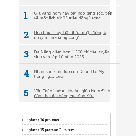
1
Giá vàng hôm nay bất ngờ tăng sốc, tiến
về mốc lịch sử 93 triệu đồng/lượng
2
Hoa hậu Thùy Tiên thừa nhận 'từng bị
quấy rối nơi công cộng'
3
Đà Nẵng giảm hơn 1.500 chỉ tiêu tuyển
sinh vào lớp 10 năm 2025
4
Nhan sắc xinh đẹp của Doãn Hải My
trong ngày cưới
5
Văn Toàn 'mở tài khoản' giúp Nam Định
đánh bại đội bóng của Anh Đức
iphone 14 pro max
iphone 15 promax
Clickbuy