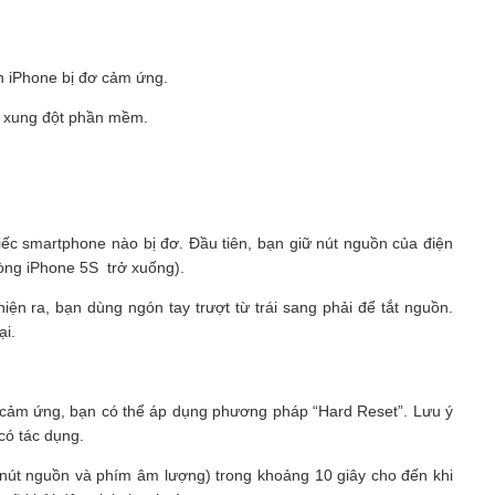
n iPhone bị đơ cảm ứng.
g xung đột phần mềm.
hiếc smartphone nào bị đơ. Đầu tiên, bạn giữ nút nguồn của điện
dòng iPhone 5S trở xuống).
hiện ra, bạn dùng ngón tay trượt từ trái sang phải để tắt nguồn.
ại.
 cảm ứng, bạn có thể áp dụng phương pháp “Hard Reset”. Lưu ý
có tác dụng.
 nút nguồn và phím âm lượng) trong khoảng 10 giây cho đến khi