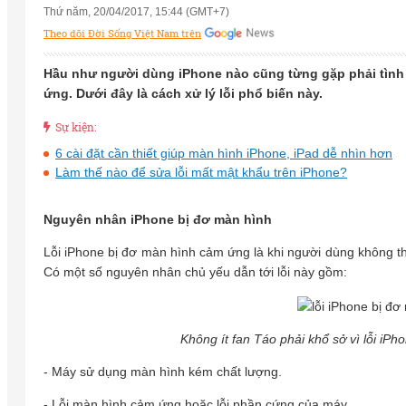
Thứ năm, 20/04/2017, 15:44 (GMT+7)
Theo dõi Đời Sống Việt Nam trên
Hầu như người dùng iPhone nào cũng từng gặp phải tình t
ứng. Dưới đây là cách xử lý lỗi phổ biến này.
Sự kiện:
6 cài đặt cần thiết giúp màn hình iPhone, iPad dễ nhìn hơn
Làm thế nào để sửa lỗi mất mật khẩu trên iPhone?
Nguyên nhân iPhone bị đơ màn hình
Lỗi iPhone bị đơ màn hình cảm ứng là khi người dùng không th
Có một số nguyên nhân chủ yếu dẫn tới lỗi này gồm:
Không ít fan Táo phải khổ sở vì lỗi iP
- Máy sử dụng màn hình kém chất lượng.
- Lỗi màn hình cảm ứng hoặc lỗi phần cứng của máy.