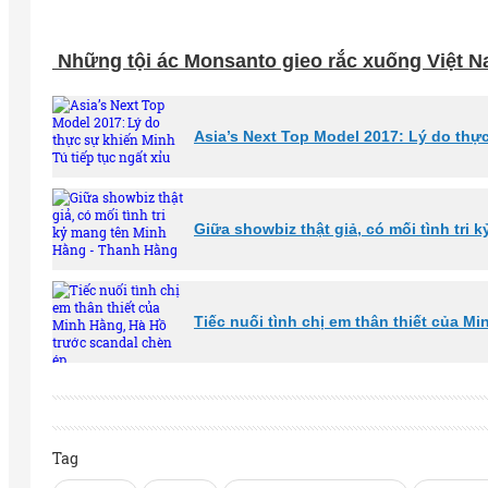
Những tội ác Monsanto gieo rắc xuống Việt N
Asia’s Next Top Model 2017: Lý do thực
Giữa showbiz thật giả, có mối tình tri
Tiếc nuối tình chị em thân thiết của M
Tag