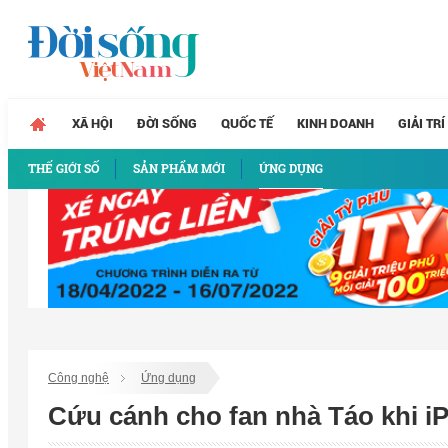
XÃ HỘI
ĐỜI SỐNG
QUỐC TẾ
KINH DOANH
GIẢI TRÍ
THẾ GIỚI SỐ
SẢN PHẨM MỚI
ỨNG DỤNG
Công nghệ
Ứng dụng
Cứu cánh cho fan nhà Táo khi i