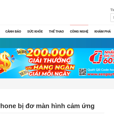
Tì
CẢNH BÁO
SỨC KHỎE
THỂ THAO
CÔNG NGHỆ
KHÁM PHÁ
Phone bị đơ màn hình cảm ứng