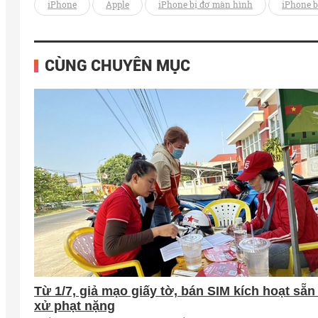
iPhone
Apple
iPhone bị đơ màn hình
iPhone b
CÙNG CHUYÊN MỤC
Từ 1/7, giả mạo giấy tờ, bán SIM kích hoạt sẵn 
xử phạt nặng