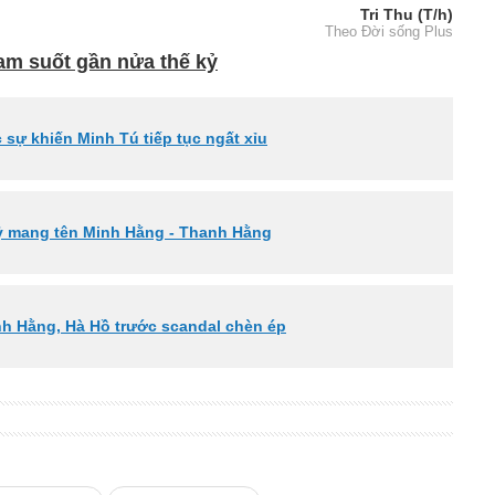
Tri Thu (T/h)
Theo Đời sống Plus
am suốt gần nửa thế kỷ
 sự khiến Minh Tú tiếp tục ngất xỉu
 kỷ mang tên Minh Hằng - Thanh Hằng
inh Hằng, Hà Hồ trước scandal chèn ép