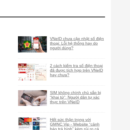
VNeID chưa cập nhật số điện
thoại: Lỗi hệ thống hay do
người dùng?
2 cách kiểm tra số điện thoại
đã được tích hợp trên VNeID
hay chưa?
SIM không chính chủ sắp bị
“khai tử”: Người dân tự xác
thực trên VNeID
Hết sức thận trọng với
GMNC.Vip - Website “cảnh
báo trá hình” kèm rủi ro cá