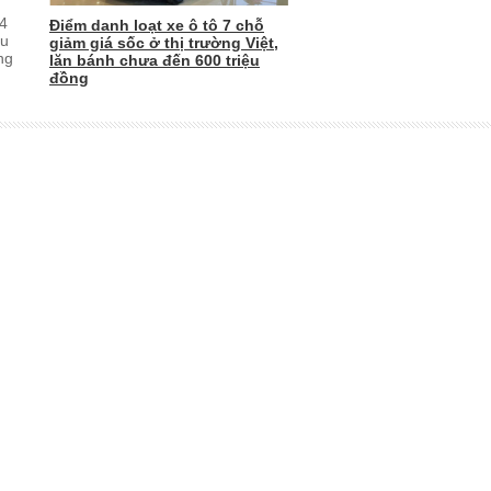
g
34
Điểm danh loạt xe ô tô 7 chỗ
ưu
giảm giá sốc ở thị trường Việt,
ng
lăn bánh chưa đến 600 triệu
đồng