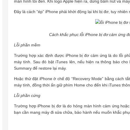
màn hình tối đen. Khi logo Apple hiện ra, dừng bấm nút và máy
Đây là cách “ép” iPhone phải khởi động lại khi bị đơ, tuy nhiên
Cách khắc phục lỗi iPhone bị đơ cảm ứng đơn
Lỗi phần mềm
Trường hợp xác định được iPhone bị đơ cảm ứng là do lỗi ph
máy tính. Sau đó bật iTunes lên, nếu hiện ra thông báo cho 
Summary để restore lại máy.
Hoặc thử đặt iPhone ở chế độ “Recovery Mode” bằng cách tắt 
máy tính, đồng thời ấn giữ phím Home cho đến khi iTunes thông
Lỗi phần cứng
Trường hợp iPhone bị đơ là do hỏng màn hình cảm ứng hoặc lỗ
bạn cần mang máy đi sửa chữa, bảo hành nếu muốn khắc phục