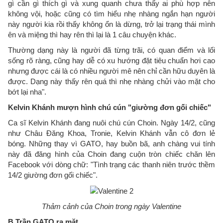
gì cần gì thích gì và xung quanh chưa thấy ai phù hợp nên
không vội, hoặc cũng có tìm hiểu nhẹ nhàng ngắn hạn người
này người kia rồi thấy không ổn là dừng, trở lại trạng thái mình
ên và miệng thì hay rên thì lại là 1 câu chuyện khác.
Thường dạng này là người đã từng trãi, có quan điểm và lối
sống rõ ràng, cũng hay dễ có xu hướng đặt tiêu chuẩn hơi cao
nhưng được cái là có nhiều người mê nên chỉ cần hữu duyên là
được. Dạng này thấy rên quá thì nhẹ nhàng chửi vào mặt cho
bớt lại nha".
Kelvin Khánh mượn hình chú cún "giường đơn gối chiếc"
Ca sĩ Kelvin Khánh đang nuôi chú cún Choin. Ngày 14/2, cũng
như Châu Đăng Khoa, Tronie, Kelvin Khánh vẫn cô đơn lẻ
bóng. Những thay vì GATO, hay buồn bã, anh chàng vui tính
này đã đăng hình của Choin đang cuộn tròn chiếc chăn lên
Facebook với dòng chữ: "Tình trạng các thanh niên trước thềm
14/2 giường đơn gối chiếc".
Thảm cảnh của Choin trong ngày Valentine
B Trần GATO ra mặt