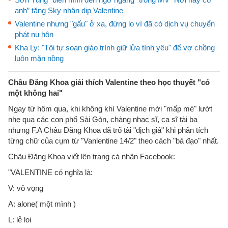
anh” tặng Sky nhân dịp Valentine
Valentine nhưng "gấu" ở xa, đừng lo vì đã có dịch vụ chuyển
phát nụ hôn
Kha Ly: "Tôi tự soạn giáo trình giữ lửa tình yêu" để vợ chồng
luôn mặn nồng
Châu Đăng Khoa giải thích Valentine theo học thuyết "có
một không hai"
Ngay từ hôm qua, khi không khí Valentine mới "mấp mé" lướt
nhẹ qua các con phố Sài Gòn, chàng nhạc sĩ, ca sĩ tài ba
nhưng F.A Châu Đăng Khoa đã trổ tài "dịch giả" khi phân tích
từng chữ của cụm từ "Vanlentine 14/2" theo cách "bá đạo" nhất.
Châu Đăng Khoa viết lên trang cá nhân Facebook:
"VALENTINE có nghĩa là:
V: vô vọng
A: alone( một mình )
L: lẻ loi