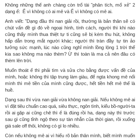
Không những thế anh chàng còn trổ tài "phân tích, mổ xẻ" 2
dạng ế: Ế vì không có ai mê và Ế vì không có mê ai.
Anh viết: "Dạng đầu thì nan giải rồi, thường là bản thân sẽ có
chút vấn đề gì đó về ngoại hình, tính cách, người thì khi nào
cũng thấy mình thua thiệt tự ti cũng sẽ bị kém thu hút, không
hấp dẫn trong mắt người khác; người thì tràn đầy tự tin ảo
tưởng sức mạnh, lúc nào cũng nghĩ mình lồng lộng 1 trời thế
kia sao không ma nào thèm? Ừ thì toàn là ma cả nên đâu có
thèm lên trời.
Muốn thoát ế thì phải tìm và sửa cho bằng được vấn đề của
mình, hoặc không thì tập trung làm giàu, để ngta khong mê nổi
mình thì mê tiền của mình cũng được, hết tiền hết mê thế là
huề.
Dạng sau thì vừa nan giải vừa không nan giải. Nếu không mê ai
vì đặt tiêu chuẩn cao quá, siêu thực, ngôn tình, kiểu bồ-người-ta
rồi ai gặp ai cũng chê thì ế là đúng rồi ha, dạng này thì trước
sau gì cũng tỉnh ngộ theo sự tàn nhẫn của thời gian, rồi xuống
giá sale off thôi, không có gì lo nhiều.
Còn nếu không mê ai vì hiểu rõ bản thân mình, biết mình muốn