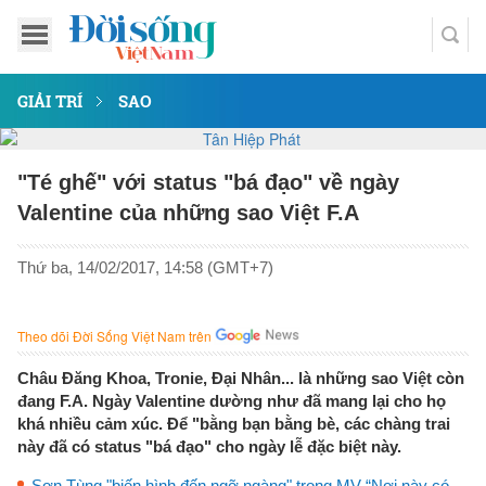
GIẢI TRÍ
SAO
"Té ghế" với status "bá đạo" về ngày
Valentine của những sao Việt F.A
Thứ ba, 14/02/2017, 14:58 (GMT+7)
Theo dõi Đời Sống Việt Nam trên
Châu Đăng Khoa, Tronie, Đại Nhân... là những sao Việt còn
đang F.A. Ngày Valentine dường như đã mang lại cho họ
khá nhiều cảm xúc. Để "bằng bạn bằng bè, các chàng trai
này đã có status "bá đạo" cho ngày lễ đặc biệt này.
Sơn Tùng "biến hình đến ngỡ ngàng" trong MV “Nơi này có