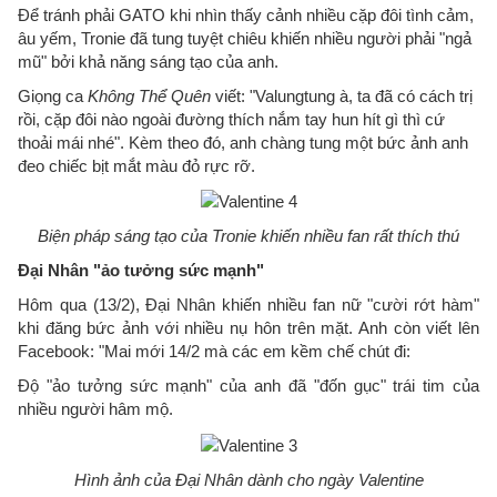
Để tránh phải GATO khi nhìn thấy cảnh nhiều cặp đôi tình cảm,
âu yếm, Tronie đã tung tuyệt chiêu khiến nhiều người phải "ngả
mũ" bởi khả năng sáng tạo của anh.
Giọng ca
Không Thể Quên
viết: "Valungtung à, ta đã có cách trị
rồi, cặp đôi nào ngoài đường thích nắm tay hun hít gì thì cứ
thoải mái nhé". Kèm theo đó, anh chàng tung một bức ảnh anh
đeo chiếc bịt mắt màu đỏ rực rỡ.
Biện pháp sáng tạo của Tronie khiến nhiều fan rất thích thú
Đại Nhân "ảo tưởng sức mạnh"
Hôm qua (13/2), Đại Nhân khiến nhiều fan nữ "cười rớt hàm"
khi đăng bức ảnh với nhiều nụ hôn trên mặt. Anh còn viết lên
Facebook: "Mai mới 14/2 mà các em kềm chế chút đi:
Độ "ảo tưởng sức mạnh" của anh đã "đốn gục" trái tim của
nhiều người hâm mộ.
Hình ảnh của Đại Nhân dành cho ngày Valentine