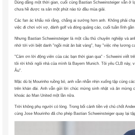
Dùng dằng một thời gian, cuối cùng Bastian Schweinsteiger vẫn ở lạ
chưa hề được ra sân một phút nào từ đầu mùa giải.
Các fan ác khẩu nói rằng, chẳng ai sướng hơn anh. Không phải chạ
việc đi chơi với vợ, đánh golf và đóng quảng cáo, cuối tuần lĩnh g
Nhưng Bastian Schweinsteiger là một cầu thủ chuyên nghiệp và 
nhớ tới với biệt danh "ngồi mát ăn bát vàng", hay "việc nhẹ lương c
"Cảm ơn lời động viên của các bạn thời gian qua" - Schweini viết t
tôi rời khỏi ngôi nhà của mình là Bayern Munich. Tôi yêu CLB này, 
Âu".
Mặc dù bị Mourinho ruồng bỏ, anh vẫn nhẫn nhịn xuống tập cùng các 
trên khán đài. Anh vẫn gửi lời chúc mừng sinh nhật và ăn mừng 
khoác áo Man United một lần nữa.
Trời không phụ người có lòng. Trong bối cảnh tiền vệ chủ chốt Ander 
cùng Jose Mourinho đã cho phép Bastian Schweinsteiger quay lại tập