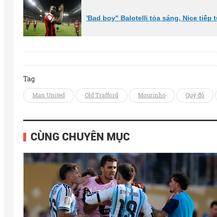
'Bad boy" Balotelli tỏa sáng, Nice tiếp
Tag
Man United
Old Trafford
Mourinho
Quỷ đỏ
CÙNG CHUYÊN MỤC