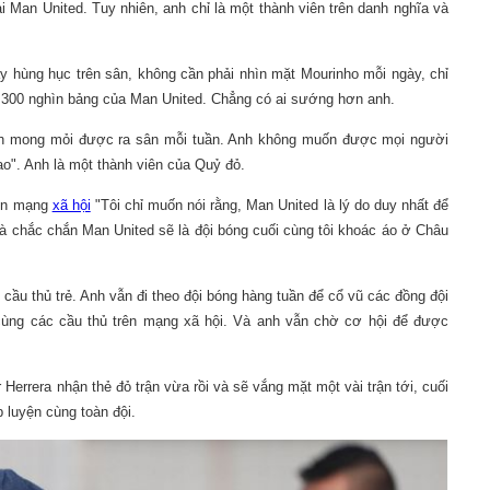
i Man United. Tuy nhiên, anh chỉ là một thành viên trên danh nghĩa và
y hùng hục trên sân, không cần phải nhìn mặt Mourinho mỗi ngày, chỉ
ần 300 nghìn bảng của Man United. Chẳng có ai sướng hơn anh.
anh mong mỏi được ra sân mỗi tuần. Anh không muốn được mọi người
ao". Anh là một thành viên của Quỷ đỏ.
rên mạng
xã hội
"Tôi chỉ muốn nói rằng, Man United là lý do duy nhất để
và chắc chắn Man United sẽ là đội bóng cuối cùng tôi khoác áo ở Châu
cầu thủ trẻ. Anh vẫn đi theo đội bóng hàng tuần để cổ vũ các đồng đội
cùng các cầu thủ trên mạng xã hội. Và anh vẫn chờ cơ hội để được
Herrera nhận thẻ đỏ trận vừa rồi và sẽ vắng mặt một vài trận tới, cuối
 luyện cùng toàn đội.