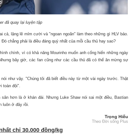
r đã quay lại luyện tập
ai cả, lặng lẽ mỉm cười và "ngoan ngoãn" làm theo những gì HLV bảo.
 Đó chẳng phải là điều đáng quý nhất của mỗi cầu thủ hay sao?
 hình chính, vì có khả năng Mourinho muốn anh cống hiến những ngày
 Nhưng bây giờ, các fan cũng như các cầu thủ đã có thể ăn mừng sự
 nói như vậy. "Chúng tôi đã biết điều này từ một vài ngày trước. Thật
 toàn đội".
n sân hơn là ở khán đài. Nhưng Luke Shaw nói sai một điều, Bastian
 luôn ở đây rồi.
Trọng Hiếu
Theo Đời sống Plus
nhất chỉ 30.000 đồng/kg