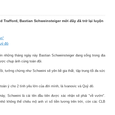
 Trafford, Bastian Schweinsteiger mới đây đã trở lại luyện
ồn"
Quỷ đỏ
ên những tháng ngày này Bastian Schweinsteiger đang sống trong địa
ược chụp ảnh cùng toàn đội.
ồi, tưởng chừng như Schweini sẽ yên bề gia thất, tập trung tối đa sức
oàn ý cho 2 tình yêu lớn của đời mình, là Ivanovic và Quỷ đỏ.
này, Schweini là cái tên đầu tiên được xác nhận sẽ phải "về vườn".
nhỏ không thể chiêu mộ anh vì số tiền lương trên trời, còn các CLB