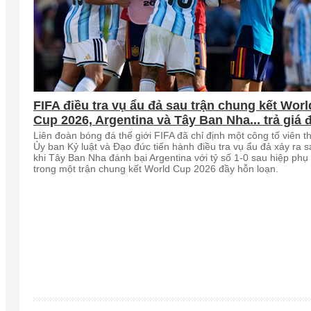
FIFA điều tra vụ ẩu đả sau trận chung kết Worl
Cup 2026, Argentina và Tây Ban Nha... trả giá 
Liên đoàn bóng đá thế giới FIFA đã chỉ định một công tố viên t
Ủy ban Kỷ luật và Đạo đức tiến hành điều tra vụ ẩu đả xảy ra 
khi Tây Ban Nha đánh bại Argentina với tỷ số 1-0 sau hiệp phụ
trong một trận chung kết World Cup 2026 đầy hỗn loạn.