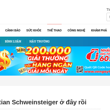
Tì
CẢNH BÁO
SỨC KHỎE
THỂ THAO
CÔNG NGHỆ
KHÁM PHÁ
BÌNH LUẬN
HẬU TRƯỜNG
ian Schweinsteiger ở đây rồi