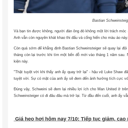
Bastian Schweinsteige
Và bạn tin được không, người đàn ông đó không một lời trách móc 
Anh vẫn còn nguyên khát khao thi đấu và cống hiến cho màu áo này.
Còn quá sớm để khẳng định Bastian Schweinsteiger sẽ quay lại đội
tháng còn lại trước khi tìm một bến đỗ mới vào tháng 1 năm sau.
kiện này.
"Thật tuyệt vời khi thấy anh ấy quay trở lại" - hậu vệ Luke Shaw đã
tuyệt vời. Sự có mặt của anh ấy sẽ đem đến ảnh hưởng tích cực với
Đúng vậy, Schweini sẽ đem lại nhiều lợi ích cho Man United ở trê
Schweinsteiger có đi đâu đâu mà trở lại. Từ đầu đến cuối, anh ấy vẫn
Giá heo hơi hôm nay 7/10: Tiếp tục giảm, cao 