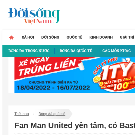
XÃ HỘI
ĐỜI SỐNG
QUỐC TẾ
KINH DOANH
GIẢI TRÍ
BÓNG ĐÁ TRONG NƯỚC
BÓNG ĐÁ QUỐC TẾ
CÁC MÔN KHÁC
Thể thao
Bóng đá quốc tế
Fan Man United yên tâm, có Bast