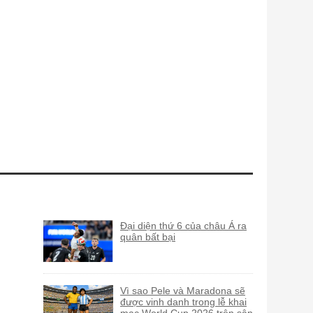
Đại diện thứ 6 của châu Á ra
quân bất bại
Vì sao Pele và Maradona sẽ
được vinh danh trong lễ khai
mạc World Cup 2026 trên sân