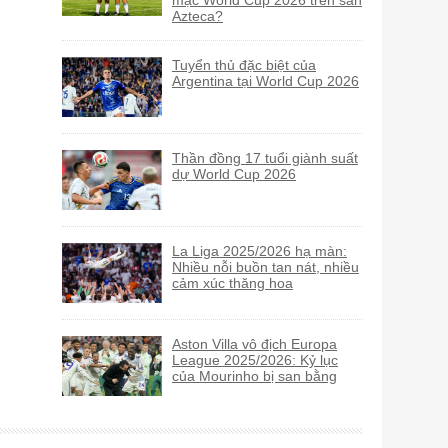
Azteca?
Tuyển thủ đặc biệt của
Argentina tại World Cup 2026
Thần đồng 17 tuổi giành suất
dự World Cup 2026
La Liga 2025/2026 hạ màn:
Nhiều nỗi buồn tan nát, nhiều
cảm xúc thăng hoa
Aston Villa vô địch Europa
League 2025/2026: Kỷ lục
của Mourinho bị san bằng