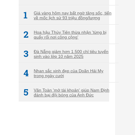
1
Giá vàng hôm nay bất ngờ tăng sốc, tiến
về mốc lịch sử 93 triệu đồng/lượng
2
Hoa hậu Thùy Tiên thừa nhận 'từng bị
quấy rối nơi công cộng'
3
Đà Nẵng giảm hơn 1.500 chỉ tiêu tuyển
sinh vào lớp 10 năm 2025
4
Nhan sắc xinh đẹp của Doãn Hải My
trong ngày cưới
5
Văn Toàn 'mở tài khoản' giúp Nam Định
đánh bại đội bóng của Anh Đức