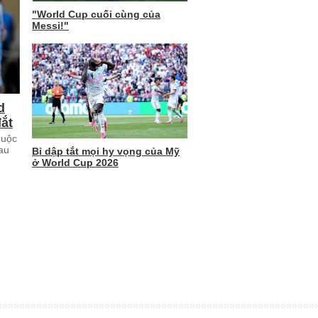
"World Cup cuối cùng của
Messi!"
d
đắt
huộc
sau
Bỉ dập tắt mọi hy vọng của Mỹ
ở World Cup 2026