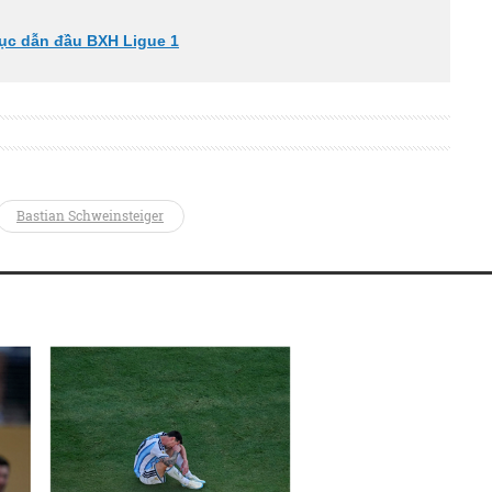
 tục dẫn đầu BXH Ligue 1
Bastian Schweinsteiger