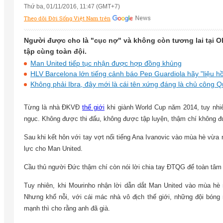
Thứ ba, 01/11/2016, 11:47 (GMT+7)
Theo dõi Đời Sống Việt Nam trên
Người được cho là "cục nợ" và không còn tương lai tại Old
tập cùng toàn đội.
Man United tiếp tục nhận được hợp đồng khủng
HLV Barcelona lớn tiếng cảnh báo Pep Guardiola hãy "liệu h
Không phải Ibra, đây mới là cái tên xứng đáng là chủ công 
Từng là nhà ĐKVĐ
thế giới
khi giành World Cup năm 2014, tuy nhi
ngục. Không được thi đấu, không được tập luyện, thậm chí không đ
Sau khi kết hôn với tay vợt nổi tiếng Ana Ivanovic vào mùa hè vừa r
lực cho Man United.
Cầu thủ người Đức thậm chí còn nói lời chia tay ĐTQG để toàn tâm t
Tuy nhiên, khi Mourinho nhận lời dẫn dắt Man United vào mùa hè 
Nhưng khổ nỗi, với cái mác nhà vô địch thế giới, những đội bóng 
mạnh thì cho rằng anh đã già.