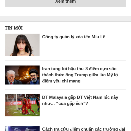
Xem thêm
TIN MỚI
Công ty quản lý xóa tên Miu Lê
Iran tung tối hậu thư 8 điểm cực sốc
thách thức ông Trump giữa lúc Mỹ lộ
điểm yếu chí mạng
ĐT Malaysia gặp ĐT Việt Nam lúc này
như… “cua gặp ếch”?
Cách tra cứu điểm chuẩn các trường đại