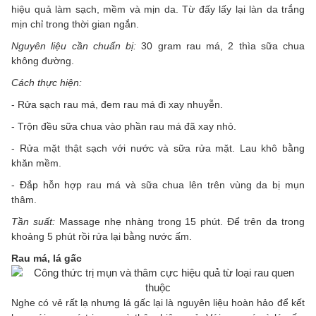
hiệu quả làm sạch, mềm và mịn da. Từ đấy lấy lại làn da trắng
mịn chỉ trong thời gian ngắn.
Nguyên liệu cần chuẩn bị:
30 gram rau má, 2 thìa sữa chua
không đường.
Cách thực hiện:
- Rửa sạch rau má, đem rau má đi xay nhuyễn.
- Trộn đều sữa chua vào phần rau má đã xay nhỏ.
- Rửa mặt thật sạch với nước và sữa rửa mặt. Lau khô bằng
khăn mềm.
- Đắp hỗn hợp rau má và sữa chua lên trên vùng da bị mụn
thâm.
Tần suất:
Massage nhẹ nhàng trong 15 phút. Để trên da trong
khoảng 5 phút rồi rửa lại bằng nước ấm.
Rau má, lá gấc
Nghe có vẻ rất lạ nhưng lá gấc lại là nguyên liệu hoàn hảo để kết