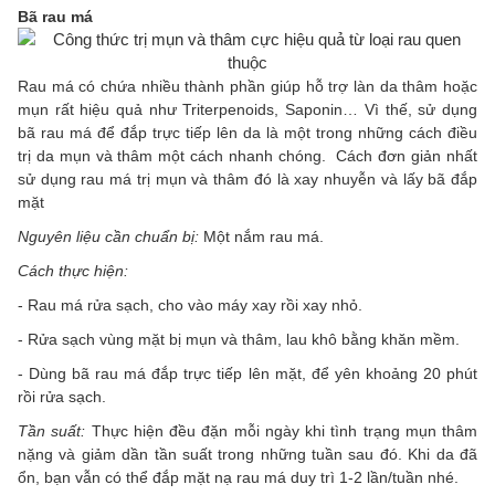
Bã rau má
Rau má có chứa nhiều thành phần giúp hỗ trợ làn da thâm hoặc
mụn rất hiệu quả như Triterpenoids, Saponin… Vì thế, sử dụng
bã rau má để đắp trực tiếp lên da là một trong những cách điều
trị da mụn và thâm một cách nhanh chóng. Cách đơn giản nhất
sử dụng rau má trị mụn và thâm đó là xay nhuyễn và lấy bã đắp
mặt
Nguyên liệu cần chuẩn bị:
Một nắm rau má.
Cách thực hiện:
- Rau má rửa sạch, cho vào máy xay rồi xay nhỏ.
- Rửa sạch vùng mặt bị mụn và thâm, lau khô bằng khăn mềm.
- Dùng bã rau má đắp trực tiếp lên mặt, để yên khoảng 20 phút
rồi rửa sạch.
Tần suất:
Thực hiện đều đặn mỗi ngày khi tình trạng mụn thâm
nặng và giảm dần tần suất trong những tuần sau đó. Khi da đã
ổn, bạn vẫn có thể đắp mặt nạ rau má duy trì 1-2 lần/tuần nhé.