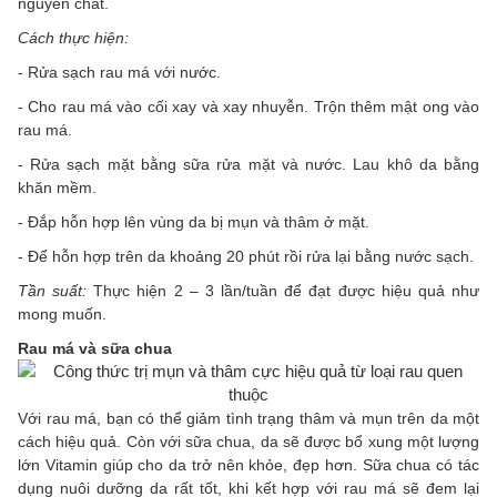
nguyên chất.
Cách thực hiện:
- Rửa sạch rau má với nước.
- Cho rau má vào cối xay và xay nhuyễn. Trộn thêm mật ong vào
rau má.
- Rửa sạch mặt bằng sữa rửa mặt và nước. Lau khô da bằng
khăn mềm.
- Đắp hỗn hợp lên vùng da bị mụn và thâm ở mặt.
- Để hỗn hợp trên da khoảng 20 phút rồi rửa lại bằng nước sạch.
Tần suất:
Thực hiện 2 – 3 lần/tuần để đạt được hiệu quả như
mong muốn.
Rau má và sữa chua
Với rau má, bạn có thể giảm tình trạng thâm và mụn trên da một
cách hiệu quả. Còn với sữa chua, da sẽ được bổ xung một lượng
lớn Vitamin giúp cho da trở nên khỏe, đẹp hơn. Sữa chua có tác
dụng nuôi dưỡng da rất tốt, khi kết hợp với rau má sẽ đem lại