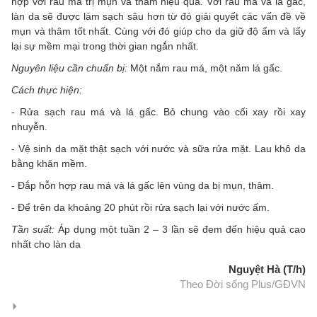
hợp với rau má trị mụn và thâm hiệu quả. Với rau má và lá gấc,
làn da sẽ được làm sạch sâu hơn từ đó giải quyết các vấn đề về
mụn và thâm tốt nhất. Cùng với đó giúp cho da giữ độ ẩm và lấy
lại sự mềm mại trong thời gian ngắn nhất.
Nguyên liệu cần chuẩn bị:
Một nắm rau má, một năm lá gấc.
Cách thực hiện:
- Rửa sạch rau má và lá gấc. Bỏ chung vào cối xay rồi xay
nhuyễn.
- Vệ sinh da mặt thật sạch với nước và sữa rửa mặt. Lau khô da
bằng khăn mềm.
- Đắp hỗn hợp rau má và lá gấc lên vùng da bị mụn, thâm.
- Để trên da khoảng 20 phút rồi rửa sạch lại với nước ấm.
Tần suất:
Áp dụng một tuần 2 – 3 lần sẽ đem đến hiệu quả cao
nhất cho làn da
Nguyệt Hà (T/h)
Theo Đời sống Plus/GĐVN