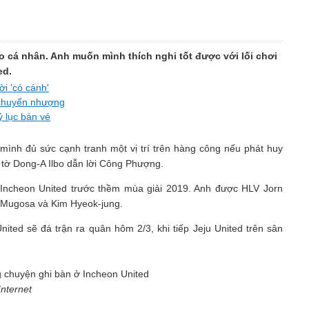
cá nhân. Anh muốn mình thích nghi tốt được với lối chơi
ed.
i 'có cánh'
 chuyển nhượng
 lục bán vé
 mình đủ sức cạnh tranh một vị trí trên hàng công nếu phát huy
, tờ Dong-A Ilbo dẫn lời Công Phượng.
Incheon United trước thềm mùa giải 2019. Anh được HLV Jorn
 Mugosa và Kim Hyeok-jung.
ited sẽ đá trận ra quân hôm 2/3, khi tiếp Jeju United trên sân
Internet