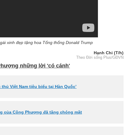
 gái xinh đẹp tặng hoa Tổng thống Donald Trump
Hạnh Chi (T/h)
Theo Đời sống Plus/GĐVN
hượng những lời 'có cánh'
thủ Việt Nam tiêu biểu tại Hàn Quốc’
ợng của Công Phượng đã tăng chóng mặt