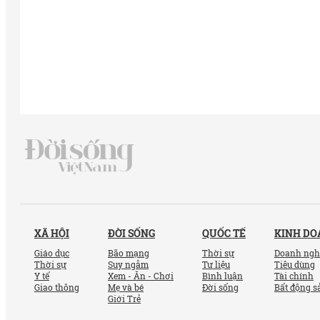
XÃ HỘI
ĐỜI SỐNG
QUỐC TẾ
KINH D
Giáo dục
Bão mạng
Thời sự
Doanh ngh
Thời sự
Suy ngẫm
Tư liệu
Tiêu dùng
Y tế
Xem - Ăn - Chơi
Bình luận
Tài chính
Giao thông
Mẹ và bé
Đời sống
Bất động s
Giới Trẻ