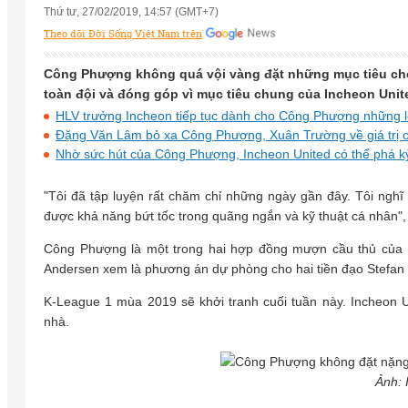
Thứ tư, 27/02/2019, 14:57 (GMT+7)
Theo dõi Đời Sống Việt Nam trên
Công Phượng không quá vội vàng đặt những mục tiêu cho 
toàn đội và đóng góp vì mục tiêu chung của Incheon Unit
HLV trưởng Incheon tiếp tục dành cho Công Phượng những lờ
Đặng Văn Lâm bỏ xa Công Phượng, Xuân Trường về giá trị
Nhờ sức hút của Công Phượng, Incheon United có thể phá kỷ
"Tôi đã tập luyện rất chăm chỉ những ngày gần đây. Tôi nghĩ
được khả năng bứt tốc trong quãng ngắn và kỹ thuật cá nhân"
Công Phượng là một trong hai hợp đồng mượn cầu thủ của 
Andersen xem là phương án dự phòng cho hai tiền đạo Stefan
K-League 1 mùa 2019 sẽ khởi tranh cuối tuần này. Incheon Un
nhà.
Ảnh: 