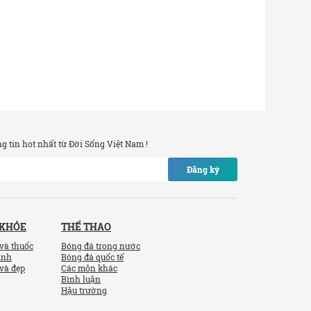
 tin hot nhất từ Đời Sống Việt Nam !
Đăng ký
 KHỎE
THỂ THAO
và thuốc
Bóng đá trong nước
ính
Bóng đá quốc tế
và đẹp
Các môn khác
Bình luận
Hậu trường