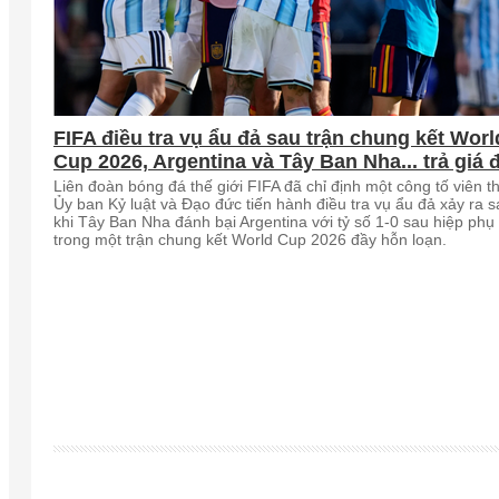
FIFA điều tra vụ ẩu đả sau trận chung kết Worl
Cup 2026, Argentina và Tây Ban Nha... trả giá 
Liên đoàn bóng đá thế giới FIFA đã chỉ định một công tố viên t
Ủy ban Kỷ luật và Đạo đức tiến hành điều tra vụ ẩu đả xảy ra 
khi Tây Ban Nha đánh bại Argentina với tỷ số 1-0 sau hiệp phụ
trong một trận chung kết World Cup 2026 đầy hỗn loạn.