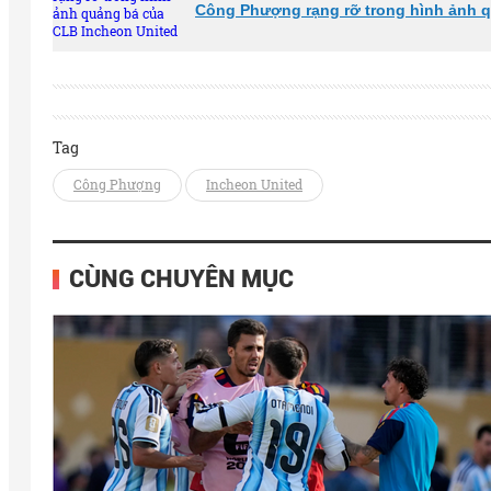
Công Phượng rạng rỡ trong hình ảnh 
Tag
Công Phượng
Incheon United
CÙNG CHUYÊN MỤC