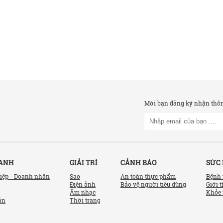
Mời bạn đăng ký nhận thông
OANH
GIẢI TRÍ
CẢNH BÁO
SỨC
iệp - Doanh nhân
Sao
An toàn thực phẩm
Bệnh 
Điện ảnh
Bảo vệ người tiêu dùng
Giới t
Âm nhạc
Khỏe 
ản
Thời trang