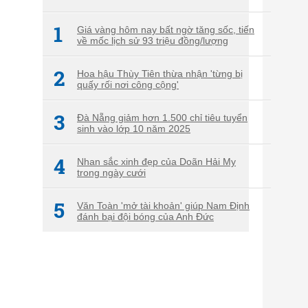
1
Giá vàng hôm nay bất ngờ tăng sốc, tiến
về mốc lịch sử 93 triệu đồng/lượng
2
Hoa hậu Thùy Tiên thừa nhận 'từng bị
quấy rối nơi công cộng'
3
Đà Nẵng giảm hơn 1.500 chỉ tiêu tuyển
sinh vào lớp 10 năm 2025
4
Nhan sắc xinh đẹp của Doãn Hải My
trong ngày cưới
5
Văn Toàn 'mở tài khoản' giúp Nam Định
đánh bại đội bóng của Anh Đức