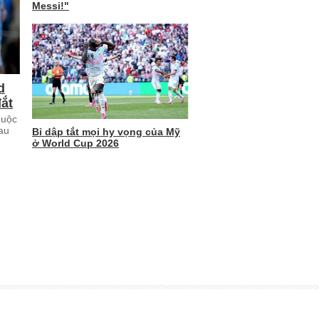
Messi!"
d
đắt
huộc
sau
Bỉ dập tắt mọi hy vọng của Mỹ
ở World Cup 2026