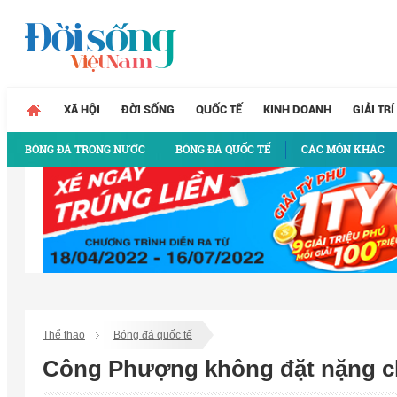
XÃ HỘI
ĐỜI SỐNG
QUỐC TẾ
KINH DOANH
GIẢI TRÍ
BÓNG ĐÁ TRONG NƯỚC
BÓNG ĐÁ QUỐC TẾ
CÁC MÔN KHÁC
Thể thao
Bóng đá quốc tế
Công Phượng không đặt nặng ch