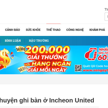
Tì
CẢNH BÁO
SỨC KHỎE
THỂ THAO
CÔNG NGHỆ
KHÁM PHÁ
BÌNH LUẬN
HẬU TRƯỜNG
uyện ghi bàn ở Incheon United