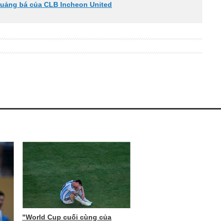
quảng bá của CLB Incheon United
"World Cup cuối cùng của