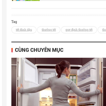
Tag
tết đinh dậu
thưởng tết
quy định thưởng tết
th
CÙNG CHUYÊN MỤC