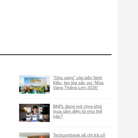
"Ghe vàng" cập bến Ninh
Kiều, lan tỏa sắc vui “Mùa
Vàng Thắng Lớn 2026”
BNPL đang mở rộng khỏi
mua sắm điện tử như thế
nào?
Techcombank sẽ chi trả cổ