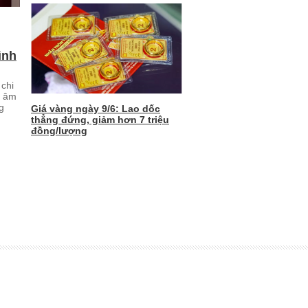
ình
chi
i âm
g
Giá vàng ngày 9/6: Lao dốc
thẳng đứng, giảm hơn 7 triệu
đồng/lượng