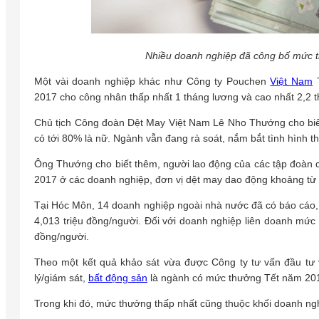
Nhiều doanh nghiệp đã công bố mức t
Một vài doanh nghiệp khác như Công ty Pouchen
Việt Nam
T
2017 cho công nhân thấp nhất 1 tháng lương và cao nhất 2,2 t
Chủ tịch Công đoàn Dệt May Việt Nam Lê Nho Thướng cho biết
có tới 80% là nữ. Ngành vẫn đang rà soát, nắm bắt tình hình 
Ông Thướng cho biết thêm, người lao động của các tập đoàn 
2017 ở các doanh nghiệp, đơn vị dệt may dao động khoảng từ 1
Tại Hóc Môn, 14 doanh nghiệp ngoài nhà nước đã có báo cáo, v
4,013 triệu đồng/người. Đối với doanh nghiệp liên doanh mức t
đồng/người.
Theo một kết quả khảo sát vừa được Công ty tư vấn đầu tư
lý/giám sát,
bất động sản
là ngành có mức thưởng Tết năm 2017
Trong khi đó, mức thưởng thấp nhất cũng thuộc khối doanh ngh