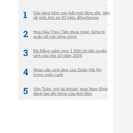
1
Giá vàng hôm nay bất ngờ tăng sốc, tiến
về mốc lịch sử 93 triệu đồng/lượng
2
Hoa hậu Thùy Tiên thừa nhận 'từng bị
quấy rối nơi công cộng'
3
Đà Nẵng giảm hơn 1.500 chỉ tiêu tuyển
sinh vào lớp 10 năm 2025
4
Nhan sắc xinh đẹp của Doãn Hải My
trong ngày cưới
5
Văn Toàn 'mở tài khoản' giúp Nam Định
đánh bại đội bóng của Anh Đức