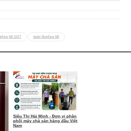
ưởng tết 2017
mức thưởng tết
Siêu Thị Hải Minh - Đơn vị phân
phối máy chà sàn hàng đầu Việt
Nam