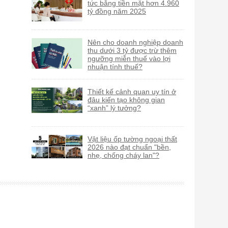
tức bằng tiền mặt hơn 4.960
tỷ đồng năm 2025
Nên cho doanh nghiệp doanh
thu dưới 3 tỷ được trừ thêm
ngưỡng miễn thuế vào lợi
nhuận tính thuế?
Thiết kế cảnh quan uy tín ở
đâu kiến tạo không gian
“xanh” lý tưởng?
Vật liệu ốp tường ngoại thất
2026 nào đạt chuẩn "bền,
nhẹ, chống cháy lan"?