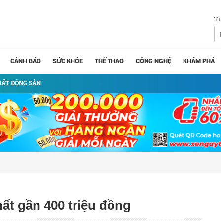
Tì
CẢNH BÁO
SỨC KHỎE
THỂ THAO
CÔNG NGHỆ
KHÁM PHÁ
BẤT ĐỘNG SẢN
t gần 400 triệu đồng