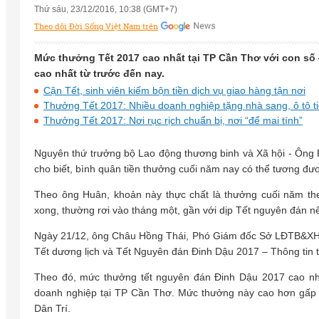
Thứ sáu, 23/12/2016, 10:38 (GMT+7)
Theo dõi Đời Sống Việt Nam trên
Mức thưởng Tết 2017 cao nhất tại TP Cần Thơ với con số 
cao nhất từ trước đến nay.
Cận Tết, sinh viên kiếm bộn tiền dịch vụ giao hàng tận nơi
Thưởng Tết 2017: Nhiều doanh nghiệp tặng nhà sang, ô tô ti
Thưởng Tết 2017: Nơi rục rịch chuẩn bị, nơi “để mai tính”
Nguyên thứ trưởng bộ Lao động thương binh và Xã hội - Ông
cho biết, bình quân tiền thưởng cuối năm nay có thể tương đ
Theo ông Huân, khoản này thực chất là thưởng cuối năm the
xong, thường rơi vào tháng một, gần với dịp Tết nguyên đán n
Ngày 21/12, ông Châu Hồng Thái, Phó Giám đốc Sở LĐTB&XH 
Tết dương lịch và Tết Nguyên đán Đinh Dậu 2017 – Thông tin 
Theo đó, mức thưởng tết nguyên đán Đinh Dậu 2017 cao nhấ
doanh nghiệp tại TP Cần Thơ. Mức thưởng này cao hơn gấp 
Dân Trí.