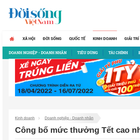
XÃ HỘI
ĐỜI SỐNG
QUỐC TẾ
KINH DOANH
GIẢI TRÍ
DOANH NGHIỆP - DOANH NHÂN
TIÊU DÙNG
TÀI CHÍNH
Kinh doanh
Doanh nghiệp - Doanh nhân
Công bố mức thưởng Tết cao nhấ