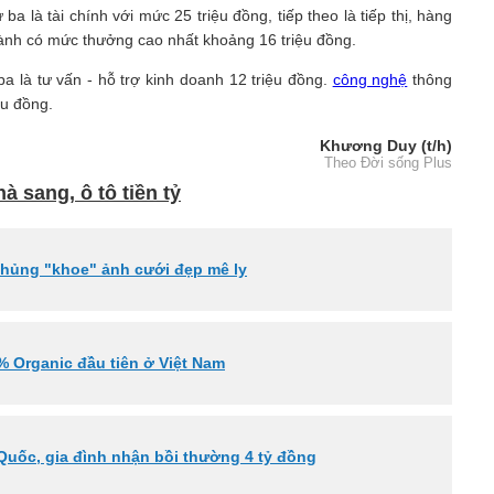
 là tài chính với mức 25 triệu đồng, tiếp theo là tiếp thị, hàng
gành có mức thưởng cao nhất khoảng 16 triệu đồng.
a là tư vấn - hỗ trợ kinh doanh 12 triệu đồng.
công nghệ
thông
ệu đồng.
Khương Duy (t/h)
Theo Đời sống Plus
 sang, ô tô tiền tỷ
 khủng "khoe" ảnh cưới đẹp mê ly
% Organic đầu tiên ở Việt Nam
 Quốc, gia đình nhận bồi thường 4 tỷ đồng