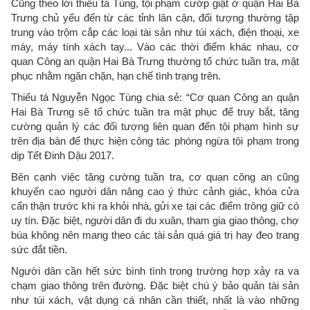
Cũng theo lời thiếu tá Tùng, tội phạm cướp giật ở quận Hai Bà
Trưng chủ yếu đến từ các tỉnh lân cận, đối tượng thường tập
trung vào trộm cắp các loại tài sản như túi xách, điện thoại, xe
máy, máy tính xách tay... Vào các thời điểm khác nhau, cơ
quan Công an quận Hai Bà Trưng thường tổ chức tuần tra, mật
phục nhằm ngăn chặn, hạn chế tình trạng trên.
Thiếu tá Nguyễn Ngọc Tùng chia sẻ: “Cơ quan Công an quận
Hai Bà Trưng sẽ tổ chức tuần tra mật phục để truy bắt, tăng
cường quản lý các đối tượng liên quan đến tội phạm hình sự
trên địa bàn để thực hiện công tác phòng ngừa tội phạm trong
dịp Tết Đinh Dậu 2017.
Bên cạnh việc tăng cường tuần tra, cơ quan công an cũng
khuyến cao người dân nâng cao ý thức cảnh giác, khóa cửa
cẩn thận trước khi ra khỏi nhà, gửi xe tại các điểm trông giữ có
uy tín. Đặc biệt, người dân đi du xuân, tham gia giao thông, chợ
búa không nên mang theo các tài sản quá giá trị hay đeo trang
sức đắt tiền.
Người dân cần hết sức bình tình trong trường hợp xảy ra va
chạm giao thông trên đường. Đặc biệt chú ý bảo quản tài sản
như túi xách, vật dụng cá nhân cần thiết, nhất là vào những