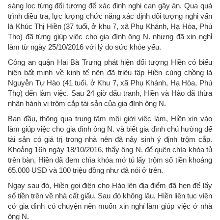
sàng lọc từng đối tượng để xác định nghi can gây án. Qua quá
trình điều tra, lực lượng chức năng xác định đối tượng nghi vấn
là Khúc Thị Hiền (37 tuổi, ở khu 7, xã Phụ Khánh, Hạ Hòa, Phú
Thọ) đã từng giúp việc cho gia đình ông N. nhưng đã xin nghỉ
làm từ ngày 25/10/2016 với lý do sức khỏe yếu.
Công an quận Hai Bà Trưng phát hiện đối tượng Hiền có biểu
hiện bất minh về kinh tế nên đã triệu tập Hiền cùng chồng là
Nguyễn Tự Hào (41 tuổi, ở Khu 7, xã Phụ Khánh, Hạ Hòa, Phú
Thọ) đến làm việc. Sau 24 giờ đấu tranh, Hiền và Hào đã thừa
nhận hành vi trộm cắp tài sản của gia đình ông N.
Ban đầu, thông qua trung tâm môi giới việc làm, Hiền xin vào
làm giúp việc cho gia đình ông N. và biết gia đình chủ hường để
tài sản có giá trị trong nhà nên đã nảy sinh ý định trộm cắp.
Khoảng 16h ngày 18/10/2016, thấy ông N. để quên chìa khóa tủ
trên bàn, Hiền đã đem chìa khóa mở tủ lấy trộm số tiền khoảng
65.000 USD và 100 triệu đồng như đã nói ở trên.
Ngay sau đó, Hiền gọi điện cho Hào lên địa điểm đã hẹn để lấy
số tiền trên về nhà cất giấu. Sau đó không lâu, Hiền liên tục viện
cớ gia đình có chuyện nên muốn xin nghỉ làm giúp việc ở nhà
ông N.