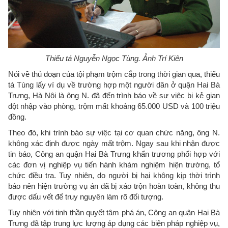
Thiếu tá Nguyễn Ngọc Tùng. Ảnh Trí Kiên
Nói về thủ đoạn của tội phạm trộm cắp trong thời gian qua, thiếu
tá Tùng lấy ví dụ về trường hợp một người dân ở quận Hai Bà
Trưng, Hà Nội là ông N. đã đến trình báo về sự việc bị kẻ gian
đột nhập vào phòng, trộm mất khoảng 65.000 USD và 100 triệu
đồng.
Theo đó, khi trình báo sự việc tại cơ quan chức năng, ông N.
không xác định được ngày mất trộm. Ngay sau khi nhận được
tin báo, Công an quận Hai Bà Trưng khẩn trương phối hợp với
các đơn vị nghiệp vụ tiến hành khám nghiệm hiện trường, tổ
chức điều tra. Tuy nhiên, do người bị hại không kịp thời trình
báo nên hiện trường vụ án đã bị xáo trộn hoàn toàn, không thu
được dấu vết để truy nguyên làm rõ đối tượng.
Tuy nhiên với tinh thần quyết tâm phá án, Công an quận Hai Bà
Trưng đã tập trung lực lượng áp dụng các biện pháp nghiệp vụ,