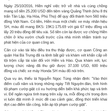
Ngày 25/10/2016, Hiền nghỉ việc trở về nhà và cùng chồng
mang số tiền 25.200 USD đến tiệm vàng Quảng Thịnh (khu 8 thị
trấn Tân Lập, Hạ Hòa, Phú Thọ) để quy đổi thành hơn 560 triệu
đồng Việt Nam. Có tiền, Hiền mua một chiếc xe máy nhãn hiệu
SH, màu đỏ mang BKS: 19K1-175.69 với giá 67 triệu đồng và
lấy 20 triệu đồng để tiêu xài. Số tiền còn lại được vợ chồng Hiền
chôn ở khu vườn chuối trước cửa nhà mình nhằm tránh sự
phát hiện của cơ quan công an.
Căn cứ vào tài liệu điều tra thu thập được, cơ quan Công an
quận Hai Bà Trưng đã ra lệnh bắt giữ và khám xét khẩn cấp về
tội trộm cắp tài sản đối với Hiền và Hào. Qua khám xét, lực
lượng chức năng đã thu giữ được 37.100 USD, 600 triệu
đồng và chiếc xe máy Honda SH màu đỏ nói trên.
Qua vụ án, thiếu tá Nguyễn Ngọc Tùng nhận định: "Vào thời
điểm cuối năm và trong những ngày Tết Nguyên đán, tình hình
tội phạm cướp giật có xu hướng diễn biến khá phức tạp và tinh
vi. Để ngăn ngừa tình trạng trên xảy ra, mỗi đồng chí trong đơn
vị luôn đặt mình ở mức đề cao cảnh giác, đồng thời triển khai
đợt cao điểm tấn công, trấn áp tội phạm cướp giật".