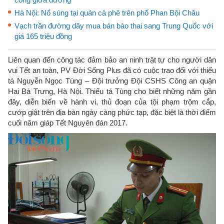
Hà Nội: Nổ súng tại quán cà phê trên phố Phan Bội Châu
Vạch trần đường dây mua bán bào thai sang Trung Quốc với
giá 165 triệu đồng
Liên quan đến công tác đảm bảo an ninh trật tự cho người dân
vui Tết an toàn, PV Đời Sống Plus đã có cuộc trao đổi với thiếu
tá Nguyễn Ngọc Tùng – Đội trưởng Đội CSHS Công an quận
Hai Bà Trưng, Hà Nội. Thiếu tá Tùng cho biết những năm gần
đây, diễn biến về hành vi, thủ đoạn của tội phạm trộm cắp,
cướp giật trên địa bàn ngày càng phức tạp, đặc biệt là thời điểm
cuối năm giáp Tết Nguyên đán 2017.