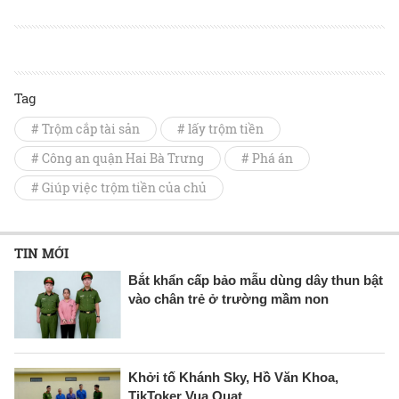
Tag
# Trộm cắp tài sản
# lấy trộm tiền
# Công an quận Hai Bà Trưng
# Phá án
# Giúp việc trộm tiền của chủ
TIN MỚI
Bắt khẩn cấp bảo mẫu dùng dây thun bật
vào chân trẻ ở trường mầm non
Khởi tố Khánh Sky, Hồ Văn Khoa,
TikToker Vua Quạt