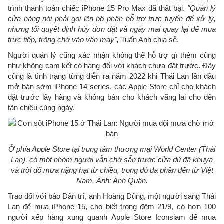
trình thanh toán chiếc iPhone 15 Pro Max đã thất bại.
"Quản lý
cửa hàng nói phải gọi lên bộ phận hỗ trợ trực tuyến để xử lý,
nhưng tôi quyết định hủy đơn đặt và ngày mai quay lại để mua
trực tiếp, trông chờ vào vận may",
Tuấn Anh chia sẻ.
Người quản lý cũng xác nhận không thể hỗ trợ gì thêm cũng
như không cam kết có hàng đối với khách chưa đặt trước. Đây
cũng là tình trạng từng diễn ra năm 2022 khi Thái Lan lần đầu
mở bán sớm iPhone 14 series, các Apple Store chỉ cho khách
đặt trước lấy hàng và không bán cho khách vãng lai cho đến
tận chiều cùng ngày.
Ở phía Apple Store tại trung tâm thương mại World Center (Thái
Lan), có một nhóm người vẫn chờ sẵn trước cửa dù đã khuya
và trời đổ mưa nặng hạt từ chiều, trong đó đa phần đến từ Việt
Nam. Ảnh: Anh Quân.
Trao đổi với báo Dân trí, anh Hoàng Dũng, một người sang Thái
Lan để mua iPhone 15, cho biết trong đêm 21/9, có hơn 100
người xếp hàng xung quanh Apple Store Iconsiam để mua