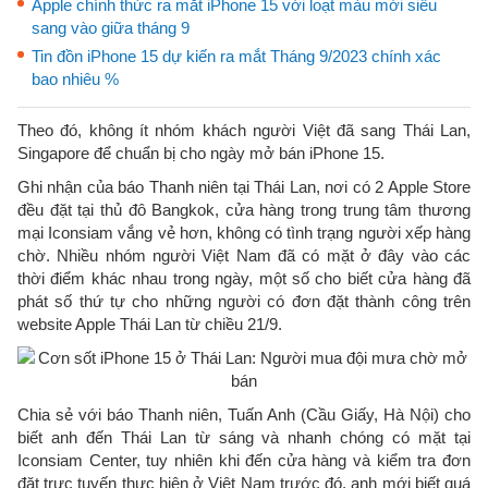
Apple chính thức ra mắt iPhone 15 với loạt màu mới siêu
sang vào giữa tháng 9
Tin đồn iPhone 15 dự kiến ra mắt Tháng 9/2023 chính xác
bao nhiêu %
Theo đó, không ít nhóm khách người Việt đã sang Thái Lan,
Singapore để chuẩn bị cho ngày mở bán iPhone 15.
Ghi nhận của báo Thanh niên tại Thái Lan, nơi có 2 Apple Store
đều đặt tại thủ đô Bangkok, cửa hàng trong trung tâm thương
mại Iconsiam vắng vẻ hơn, không có tình trạng người xếp hàng
chờ. Nhiều nhóm người Việt Nam đã có mặt ở đây vào các
thời điểm khác nhau trong ngày, một số cho biết cửa hàng đã
phát số thứ tự cho những người có đơn đặt thành công trên
website Apple Thái Lan từ chiều 21/9.
Chia sẻ với báo Thanh niên, Tuấn Anh (Cầu Giấy, Hà Nội) cho
biết anh đến Thái Lan từ sáng và nhanh chóng có mặt tại
Iconsiam Center, tuy nhiên khi đến cửa hàng và kiểm tra đơn
đặt trực tuyến thực hiện ở Việt Nam trước đó, anh mới biết quá