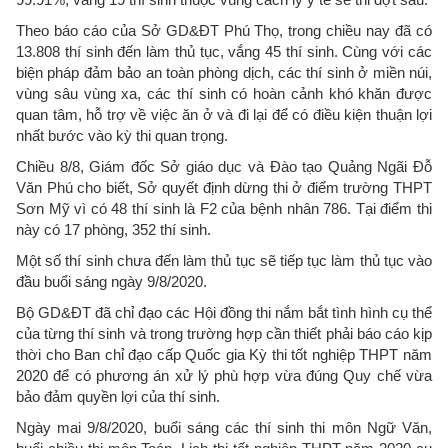
Theo báo cáo của Sở GD&ĐT Phú Thọ, trong chiều nay đã có
13.808 thí sinh đến làm thủ tục, vắng 45 thí sinh. Cùng với các
biện pháp đảm bảo an toàn phòng dịch, các thí sinh ở miền núi,
vùng sâu vùng xa, các thí sinh có hoàn cảnh khó khăn được
quan tâm, hỗ trợ về việc ăn ở và đi lại để có điều kiện thuận lợi
nhất bước vào kỳ thi quan trọng.
Chiều 8/8, Giám đốc Sở giáo dục và Đào tạo Quảng Ngãi Đỗ
Văn Phú cho biết, Sở quyết định dừng thi ở điểm trường THPT
Sơn Mỹ vì có 48 thí sinh là F2 của bệnh nhân 786. Tại điểm thi
này có 17 phòng, 352 thí sinh.
Một số thí sinh chưa đến làm thủ tục sẽ tiếp tục làm thủ tục vào
đầu buổi sáng ngày 9/8/2020.
Bộ GD&ĐT đã chỉ đạo các Hội đồng thi nắm bắt tình hình cụ thể
của từng thí sinh và trong trường hợp cần thiết phải báo cáo kịp
thời cho Ban chỉ đạo cấp Quốc gia Kỳ thi tốt nghiệp THPT năm
2020 để có phương án xử lý phù hợp vừa đúng Quy chế vừa
bảo đảm quyền lợi của thí sinh.
Ngày mai 9/8/2020, buổi sáng các thí sinh thi môn Ngữ Văn,