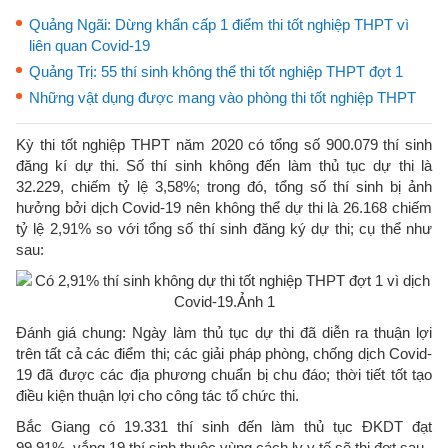
Quảng Ngãi: Dừng khẩn cấp 1 điểm thi tốt nghiệp THPT vì
liên quan Covid-19
Quảng Trị: 55 thí sinh không thể thi tốt nghiệp THPT đợt 1
Những vật dụng được mang vào phòng thi tốt nghiệp THPT
Kỳ thi tốt nghiệp THPT năm 2020 có tổng số 900.079 thí sinh
đăng kí dự thi. Số thí sinh không đến làm thủ tục dự thi là
32.229, chiếm tỷ lệ 3,58%; trong đó, tổng số thí sinh bị ảnh
hưởng bởi dịch Covid-19 nên không thể dự thi là 26.168 chiếm
tỷ lệ 2,91% so với tổng số thí sinh đăng ký dự thi; cụ thể như
sau:
Đánh giá chung: Ngày làm thủ tục dự thi đã diễn ra thuận lợi
trên tất cả các điểm thi; các giải pháp phòng, chống dịch Covid-
19 đã được các địa phương chuẩn bị chu đáo; thời tiết tốt tạo
điều kiện thuận lợi cho công tác tổ chức thi.
Bắc Giang có 19.331 thí sinh đến làm thủ tục ĐKDT đạt
99.91%, vắng 19 thí sinh thuộc vùng cách ly y tế sẽ thi đợt sau.